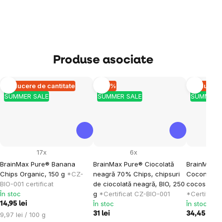
Produse asociate
Reducere de cantitate
–10 %
Reducere 
SUMMER SALE
SUMMER SALE
SUMMER 
17x
6x
BrainMax Pure® Banana
BrainMax Pure® Ciocolată
BrainMax P
Chips Organic, 150 g
*CZ-
neagră 70% Chips, chipsuri
Coconut ch
BIO-001 certificat
de ciocolată neagră, BIO, 250
cocos în ci
În stoc
g
*Certificat CZ-BIO-001
*Certificat
În stoc
În stoc
14,95 lei
Evaluare
31 lei
34,45 lei
9,97 lei / 100 g