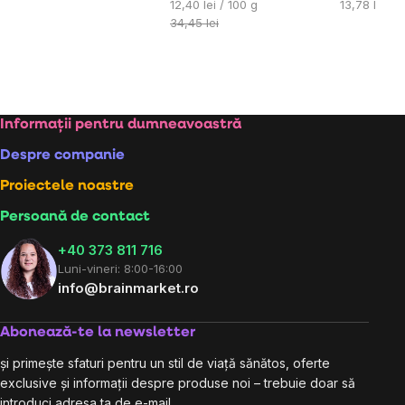
preţ:
Evaluare
Evaluare
12,40 lei / 100 g
13,78 lei / 
preţ:
preţ:
34,45 lei
Subsol
Informații pentru dumneavoastră
Despre companie
Proiectele noastre
Persoană de contact
+40 373 811 716
Luni-vineri: 8:00-16:00
info@brainmarket.ro
Abonează-te la newsletter
și primește sfaturi pentru un stil de viață sănătos, oferte
exclusive și informații despre produse noi – trebuie doar să
introduci adresa ta de e-mail.