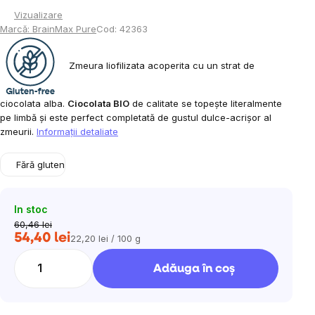
Vizualizare
Marcă:
BrainMax Pure
Cod:
42363
Zmeura liofilizata acoperita cu un strat de
ciocolata alba.
Ciocolata BIO
de calitate se topește literalmente
pe limbă și este perfect completată de gustul dulce-acrișor al
zmeurii.
Informaţii detaliate
Fără gluten
In stoc
60,46 lei
54,40 lei
22,20 lei / 100 g
Evaluare
preţ:
Adăuga în coş