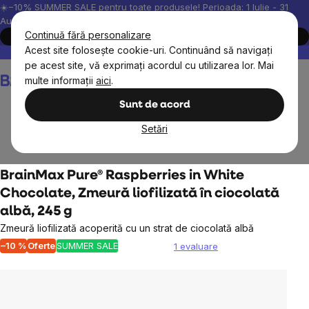
Treci
☀️−10% SUMMER SALE pentru toate produsele! Perioada: 1 Iulie - 31
August, 2026.
la
Continuă fără personalizare
Cumpără acum
conținut
Acest site folosește cookie-uri. Continuând să navigați
Peste 200.000 de recenzii verificate
Produsele noastre sunt testa
pe acest site, vă exprimați acordul cu utilizarea lor. Mai
Coş
multe informații
aici
.
de
cumpărături
Sunt de acord
Setări
Alimente
Gustări dulci și sărate
Fructe în ciocolată
BrainMax Pure® Raspberries in White
Chocolate, Zmeură liofilizată în ciocolată
albă, 245 g
Zmeură liofilizată acoperită cu un strat de ciocolată albă
–10 %
Oferte
SUMMER SALE
1 evaluare
Evaluarea
medie
a
produsului
este