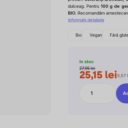
este
dulceag. Pentru
100 g de ge
0,0
BIO.
Recomandăm amestecarea
din
Informaţii detaliate
5
stele.
Bio
Vegan
Fără glut
In stoc
27,95 lei
25,15 lei
9,67 l
Evalu
preţ:
Ad