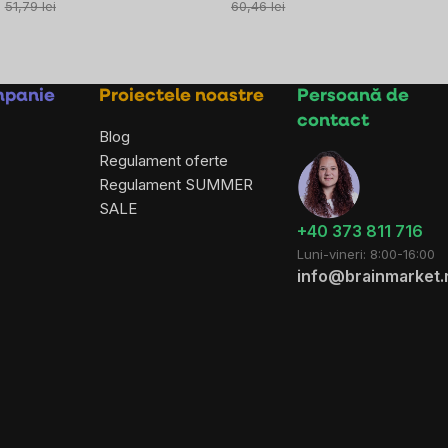
preţ:
preţ:
51,79 lei
60,46 lei
mpanie
Proiectele noastre
Persoană de
contact
Blog
Regulament oferte
Regulament SUMMER
SALE
+40 373 811 716
Luni-vineri: 8:00-16:00
info@brainmarket.