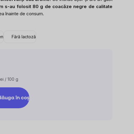
m s-au folosit 80 g de coacăze negre de calitate
 înainte de consum.
en
Fără lactoză
ei / 100 g
are
ăuga în coş