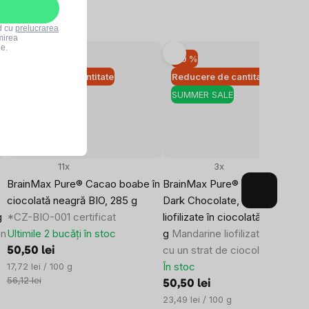
rd cu
prelucrarea
mirea
le.
–10 %
–10 %
Reducere de cantitate
Reducere de cantitate
SUMMER SALE
SUMMER SALE
11x
3x
BrainMax Pure® Cacao boabe în
BrainMax Pure® Mandarin in
ciocolată neagră BIO, 285 g
Dark Chocolate, Mandarine
g
*CZ-BIO-001 certificat
liofilizate în ciocolată neagră, 2
un
Ultimile 2 bucăți în stoc
g
Mandarine liofilizate acoperi
cu un strat de ciocolată neagră
50,50 lei
Evaluare
În stoc
17,72 lei / 100 g
preţ:
56,12 lei
50,50 lei
Evaluare
23,49 lei / 100 g