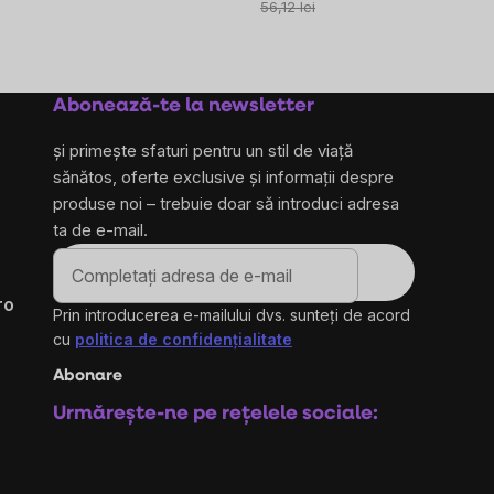
preţ:
56,12 lei
Abonează-te la newsletter
și primește sfaturi pentru un stil de viață
sănătos, oferte exclusive și informații despre
produse noi – trebuie doar să introduci adresa
ta de e-mail.
ro
Prin introducerea e-mailului dvs. sunteți de acord
cu
politica de confidențialitate
Abonare
Urmărește-ne pe rețelele sociale: