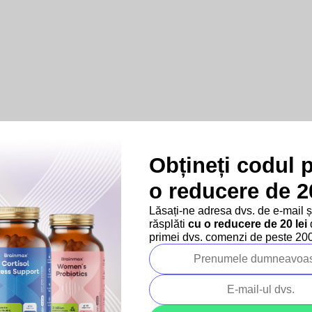
Transport gratuit
Pentru achiziții mai
Obțineți codul 
a
mari de 249 lei.
o reducere de 20
Lăsați-ne adresa dvs. de e-mail 
răsplăti
cu o reducere de 20 lei
d
primei dvs. comenzi de peste 200 