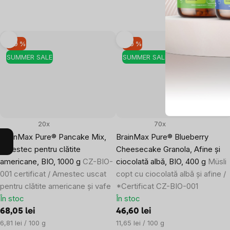
–10 %
–10 %
SUMMER SALE
SUMMER SALE
20x
70x
BrainMax Pure® Pancake Mix,
BrainMax Pure® Blueberry
Amestec pentru clătite
Cheesecake Granola, Afine și
americane, BIO, 1000 g
CZ-BIO-
ciocolată albă, BIO, 400 g
Müsli
001 certificat / Amestec uscat
copt cu ciocolată albă și afine /
pentru clătite americane și vafe
*Certificat CZ-BIO-001
În stoc
În stoc
68,05 lei
46,60 lei
Evaluare
Evaluare
6,81 lei / 100 g
11,65 lei / 100 g