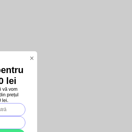
×
pentru
 lei
și vă vom
in prețul
lei.