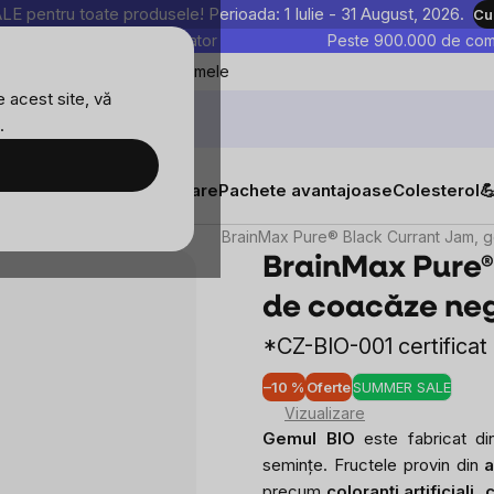
entru toate produsele! Perioada: 1 Iulie - 31 August, 2026.
Cu
astre sunt testate în laborator
Peste 900.000 de come
Blog
Favoritele mele
 acest site, vă
.
tăți
Suplimente alimentare
Pachete avantajoase
Colesterol

Dulcețuri, marmelade
BrainMax Pure® Black Currant Jam, 
BrainMax Pure®
de coacăze neg
*CZ-BIO-001 certificat
–10 %
Oferte
SUMMER SALE
Evalu
Vizualizare
medi
Gemul BIO
este fabricat di
a
semințe. Fructele provin din
a
produ
precum
coloranți artificiali