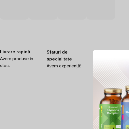
Livrare rapidă
Sfaturi de
Noi testăm ceea
Avem produse în
specialitate
ce vindem
stoc.
Avem experiență!
Verificăm calitate
înaltă a produselor
noastre.