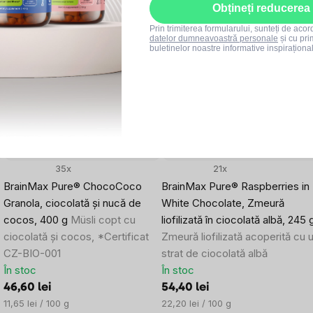
Obțineți reducerea
Produse asociate
Prin trimiterea formularului, sunteți de aco
datelor dumneavoastră personale
și cu pri
buletinelor noastre informative inspiraționa
–10 %
–10 %
Reducere de cantitate
SUMMER SALE
SUMMER SALE
35x
21x
BrainMax Pure® ChocoCoco
BrainMax Pure® Raspberries in
Granola, ciocolată și nucă de
White Chocolate, Zmeură
cocos, 400 g
Müsli copt cu
liofilizată în ciocolată albă, 245 
ciocolată și cocos, *Certificat
Zmeură liofilizată acoperită cu 
CZ-BIO-001
strat de ciocolată albă
În stoc
În stoc
46,60 lei
54,40 lei
Evaluare
Evaluare
11,65 lei / 100 g
22,20 lei / 100 g