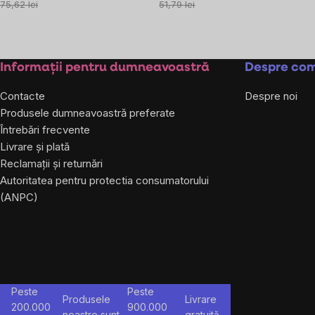
preţ:
preţ:
75,62 lei
51,79 lei
Subsol
Informații pentru dumneavoastră
Despre co
Contacte
Despre noi
Produsele dumneavoastră preferate
Întrebări frecvente
Livrare și plată
Reclamații și returnări
Autoritatea pentru protectia consumatorului
(ANPC)
Peste
Peste
Produsele
Livrare
200.000
900.000
noastre sunt
gratuită