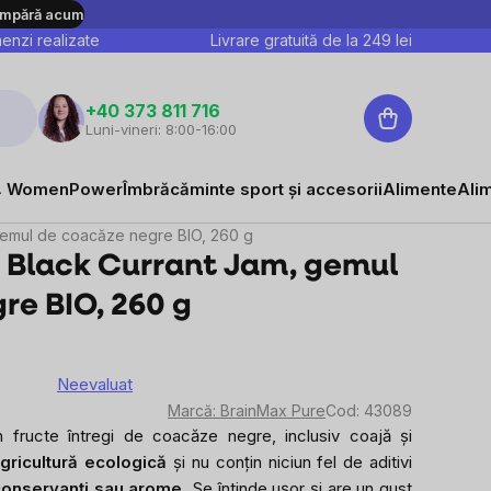
mpără acum
nzi realizate
Livrare gratuită de la
249
lei
Coş
+40 373 811 716
Luni-vineri: 8:00-16:00
de
cumpărături
 WomenPower
Îmbrăcăminte sport și accesorii
Alimente
Ali
gemul de coacăze negre BIO, 260 g
 Black Currant Jam, gemul
re BIO, 260 g
Neevaluat
area
Marcă:
BrainMax Pure
Cod:
43089
e
n fructe întregi de coacăze negre, inclusiv coajă și
gricultură ecologică
și nu conțin niciun fel de aditivi
sului
, conservanți sau arome.
Se întinde ușor și are un gust