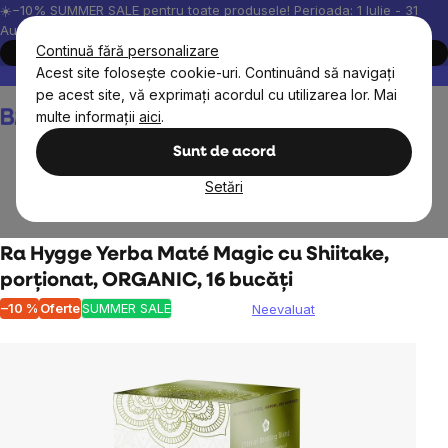
Treci
☀️−10% SUMMER SALE pentru toate produsele! Perioada: 1 Iulie - 31
August, 2026.
la
Continuă fără personalizare
Cumpără acum
conținut
Acest site folosește cookie-uri. Continuând să navigați
Peste 200.000 de recenzii verificate
Produsele noastre sunt testa
pe acest site, vă exprimați acordul cu utilizarea lor. Mai
Coş
multe informații
aici
.
de
cumpărături
Sunt de acord
Setări
Alimente
Yerba Maté
Ra Hygge Yerba Maté Magic cu Shiitake,
porționat, ORGANIC, 16 bucăți
–10 %
Oferte
SUMMER SALE
Neevaluat
Evaluarea
medie
a
produsului
este
0,0
din