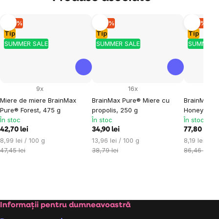
–10 %
–10 %
–10 %
Tip
Tip
Tip
SUMMER SALE
SUMMER SALE
SUMMER 
9x
16x
Miere de miere BrainMax
BrainMax Pure® Miere cu
BrainMax P
Pure® Forest, 475 g
propolis, 250 g
Honeydew 
În stoc
În stoc
În stoc
42,70 lei
34,90 lei
77,80 lei
Evaluare
Evaluare
Evaluare
8,99 lei / 100 g
13,96 lei / 100 g
8,19 lei / 10
preţ:
preţ:
preţ:
47,45 lei
38,79 lei
86,46 lei
Subsol
Informații pentru dumneavoastră