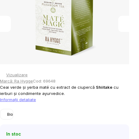
5
stele.
Vizualizare
Marcă:
Ra Hygge
Cod:
69648
Ceai verde și yerba maté cu extract de ciupercă
Shiitake
cu
ierburi și condimente ayurvedice.
Informaţii detaliate
Bio
In stoc