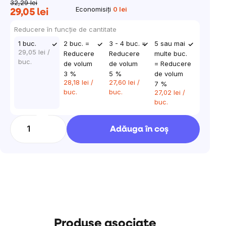
32,29 lei
Economisiţi
0 lei
29,05 lei
Evaluare
preţ:
Reducere în funcţie de cantitate
1 buc.
2 buc. =
3 - 4 buc. =
5 sau mai
29,05 lei
/
Reducere
Reducere
multe buc.
buc.
de volum
de volum
= Reducere
3 %
5 %
de volum
28,18 lei
/
27,60 lei
/
7 %
buc.
buc.
27,02 lei
/
buc.
Adăuga în coş
Produse asociate