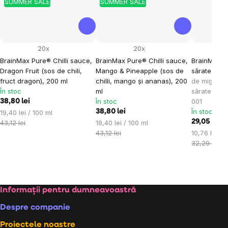
SUMMER SALE
SUMMER SALE
20x
20x
BrainMax Pure® Chilli sauce,
BrainMax Pure® Chilli sauce,
BrainMax P
Dragon Fruit (sos de chili,
Mango & Pineapple (sos de
sărate, BIO
fruct dragon), 200 ml
chilli, mango și ananas), 200
de migdale,
În stoc
ml
sărate / *c
În stoc
001
38,80 lei
În stoc
Evaluare
38,80 lei
19,40 lei / 100 ml
preţ:
Evaluare
29,05 lei
43,12 lei
19,40 lei / 100 ml
preţ:
Evaluare
43,12 lei
10,76 lei / 
preţ:
32,29 lei
Subsol
Informații pentru dumneavoastră
Despre companie
Proiectele noastre