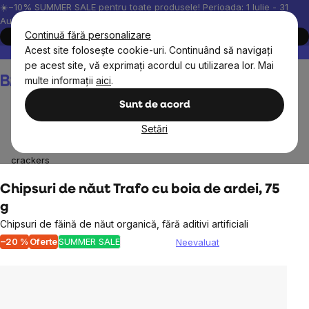
Treci
☀️−10% SUMMER SALE pentru toate produsele! Perioada: 1 Iulie - 31
August, 2026.
la
Continuă fără personalizare
Cumpără acum
conținut
Acest site folosește cookie-uri. Continuând să navigați
Peste 200.000 de recenzii verificate
Produsele noastre sunt testa
pe acest site, vă exprimați acordul cu utilizarea lor. Mai
Coş
multe informații
aici
.
de
cumpărături
Sunt de acord
Setări
Alimente
Gustări dulci și crackers sărate
Chipsuri și
crackers
Chipsuri de năut Trafo cu boia de ardei, 75
g
Chipsuri de făină de năut organică, fără aditivi artificiali
–20 %
Oferte
SUMMER SALE
Neevaluat
Evaluarea
medie
a
produsului
este