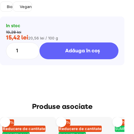
Bio
Vegan
In stoc
19,28 lei
15,42 lei
20,56 lei / 100 g
Evaluare
preţ:
Adăuga în coş
Produse asociate
–10 %
–10 %
–10 %
Reducere de cantitate
Reducere de cantitate
SUMMER 