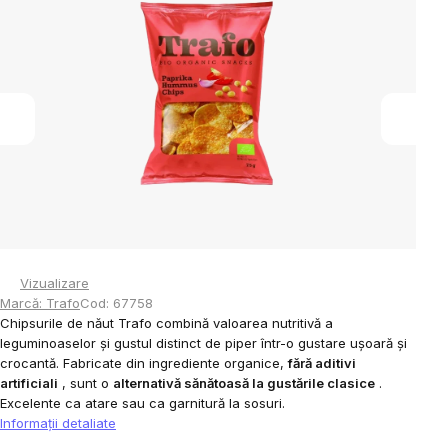
0,0
din
5
stele.
Vizualizare
Marcă:
Trafo
Cod:
67758
Chipsurile de năut Trafo combină valoarea nutritivă a
leguminoaselor și gustul distinct de piper într-o gustare ușoară și
crocantă. Fabricate din ingrediente organice,
fără aditivi
artificiali
, sunt o
alternativă sănătoasă la gustările clasice
.
Excelente ca atare sau ca garnitură la sosuri.
Informaţii detaliate