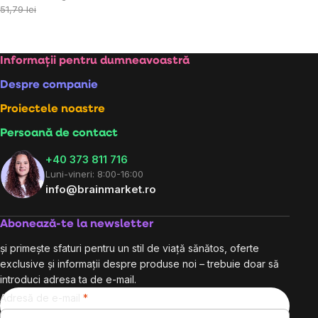
preţ:
51,79 lei
Subsol
Informații pentru dumneavoastră
Despre companie
Proiectele noastre
Persoană de contact
+40 373 811 716
Luni-vineri: 8:00-16:00
info@brainmarket.ro
Abonează-te la newsletter
și primește sfaturi pentru un stil de viață sănătos, oferte
exclusive și informații despre produse noi – trebuie doar să
introduci adresa ta de e-mail.
Adresă de e-mail