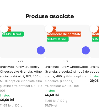
Produse asociate
–10 %
–10 %
–10 %
SUMMER SALE
Reducere de cantitate
Reducere 
SUMMER SALE
SUMMER 
72x
35x
BrainMax Pure® Blueberry
BrainMax Pure® ChocoCoco
BrainMax b
Cheesecake Granola, Afine
Granola, ciocolată și nucă de
cocos - nat
și ciocolată albă, BIO, 400 g
cocos, 400 g
Müsli copt cu
În stoc
Müsli copt cu ciocolată albă
ciocolată și cocos,
29,05 lei
32
și afine / *Certificat CZ-BIO-
*Certificat CZ-BIO-001
001
În stoc
În stoc
46,60 lei
46,60 lei
Evaluare
11,65 lei / 100 g
Evaluare
preţ:
11,65 lei / 100 g
51,79 lei