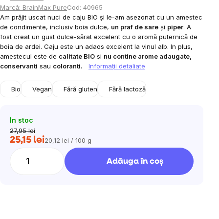
Marcă:
BrainMax Pure
Cod:
40965
Am prăjit uscat nuci de caju BIO și le-am asezonat cu un amestec
de condimente, inclusiv boia dulce,
un praf de sare
și
piper
. A
fost creat un gust dulce-sărat excelent cu o aromă puternică de
boia de ardei. Caju este un adaos excelent la vinul alb. In plus,
amestecul este de
calitate BIO
si
nu contine arome adaugate,
conservanti
sau
coloranti.
Informaţii detaliate
Bio
Vegan
Fără gluten
Fără lactoză
In stoc
27,95 lei
25,15 lei
20,12 lei / 100 g
Evaluare
preţ:
Adăuga în coş