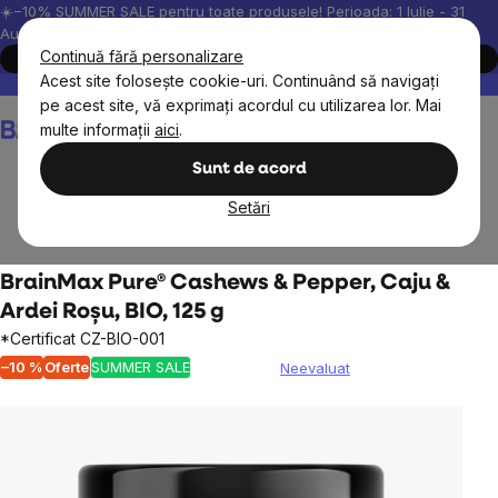
Treci
☀️−10% SUMMER SALE pentru toate produsele! Perioada: 1 Iulie - 31
August, 2026.
la
Continuă fără personalizare
Cumpără acum
conținut
Acest site folosește cookie-uri. Continuând să navigați
Peste 200.000 de recenzii verificate
Produsele noastre sunt testa
pe acest site, vă exprimați acordul cu utilizarea lor. Mai
Coş
multe informații
aici
.
de
cumpărături
Sunt de acord
Setări
Alimente
Fructe uscate
Nuci si seminte
BrainMax Pure® Cashews & Pepper, Caju &
Ardei Roșu, BIO, 125 g
*Certificat CZ-BIO-001
–10 %
Oferte
SUMMER SALE
Neevaluat
Evaluarea
medie
a
produsului
este
0,0