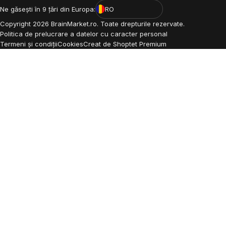
Ne găsești în 9 țări din Europa:
RO
Copyright
2026
BrainMarket.ro. Toate drepturile rezervate.
Politica de prelucrare a datelor cu caracter personal
Termeni și condiții
Cookies
Creat de Shoptet Premium