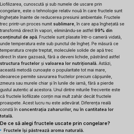
Liofilizarea, cunoscută și sub numele de uscare prin
congelare, este o tehnologie relativ nouă în care fructele sunt
înghețate înainte de reducerea presiunii ambientale. Fructele
trec printr-un proces numit
sublimare
, în care apa înghețată se
transformă direct în vapori, eliminându-se astfel
99% din
conținutul de apă
. Fructele sunt plasate într-o cameră vidată,
unde temperatura este sub punctul de îngheț. Pe măsură ce
temperatura crește treptat, moleculele solide de apă trec
direct în stare gazoasă, fără a deveni lichide, păstrând astfel
structura fructelor
și
valoarea lor nutrițională.
Astăzi,
această metodă cunoaște o popularitate tot mai mare,
deoarece permite savurarea fructelor precum căpșunile,
zmeura sau murele chiar și în lunile de iarnă, fără a pierde
gustul autentic al acestora. Unul dintre miturile frecvente este
că fructele liofilizate conțin mai mult zahăr decât fructele
proaspete. Acest lucru nu este adevărat. Diferența reală
constă în
concentrația zaharurilor, nu în cantitatea lor
totală.
De ce să alegi fructele uscate prin congelare?
Fructele își păstrează aroma naturală.