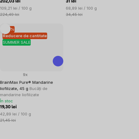
202,03 lei
31 lei
Evaluare
Evaluare
109,21 lei / 100 g
68,89 lei / 100 g
preţ:
preţ:
224,49 lei
34,45 lei
–10 %
Reducere de cantitate
SUMMER SALE
9x
BrainMax Pure® Mandarine
liofilizate, 45 g
Bucăți de
mandarine liofilizate
În stoc
19,30 lei
Evaluare
42,89 lei / 100 g
preţ:
21,45 lei