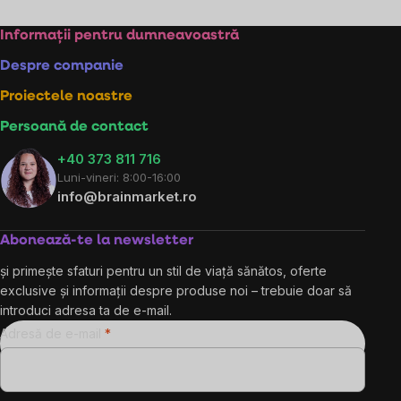
Controlul
listărilor
Subsol
Informații pentru dumneavoastră
Despre companie
Proiectele noastre
Persoană de contact
+40 373 811 716
Luni-vineri: 8:00-16:00
info@brainmarket.ro
Abonează-te la newsletter
și primește sfaturi pentru un stil de viață sănătos, oferte
exclusive și informații despre produse noi – trebuie doar să
introduci adresa ta de e-mail.
Adresă de e-mail