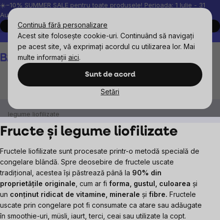
Treci
☀️−10% SUMMER SALE pentru toate produsele! Perioada: 1 Iulie - 31
August, 2026.
la
Continuă fără personalizare
Cumpără acum
conținut
Acest site folosește cookie-uri. Continuând să navigați
Peste 200.000 de recenzii verificate
Produsele noastre sunt testa
pe acest site, vă exprimați acordul cu utilizarea lor. Mai
Coş
multe informații
aici
.
de
cumpărături
Sunt de acord
Setări
BrainMax
BrainPure
Fructe uscate
Fructe și
legume liofilizate
Fructe și legume liofilizate
Fructele liofilizate sunt procesate printr-o metodă specială de
congelare blândă. Spre deosebire de fructele uscate
tradițional, acestea își păstrează până la
90% din
proprietățile originale
, cum ar fi
forma, gustul, culoarea
și
un
conținut ridicat de vitamine, minerale
și
fibre.
Fructele
uscate prin congelare pot fi consumate ca atare sau adăugate
în smoothie-uri, müsli, iaurt, terci, ceai sau utilizate la copt.