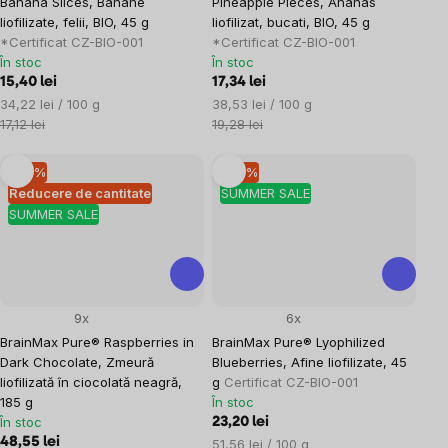
Banana Slices, Banane
Pineapple Pieces, Ananas
liofilizate, felii, BIO, 45 g
liofilizat, bucati, BIO, 45 g
*Certificat CZ-BIO-001
*Certificat CZ-BIO-001
În stoc
În stoc
15,40 lei
17,34 lei
Evaluare
Evaluare
34,22 lei / 100 g
38,53 lei / 100 g
preţ:
preţ:
17,12 lei
19,28 lei
–10 %
–10 %
Reducere de cantitate
SUMMER SALE
SUMMER SALE
9x
6x
BrainMax Pure® Raspberries in
BrainMax Pure® Lyophilized
Dark Chocolate, Zmeură
Blueberries, Afine liofilizate, 45
liofilizată în ciocolată neagră,
g
Certificat CZ-BIO-001
185 g
În stoc
În stoc
23,20 lei
48,55 lei
Evaluare
51,56 lei / 100 g