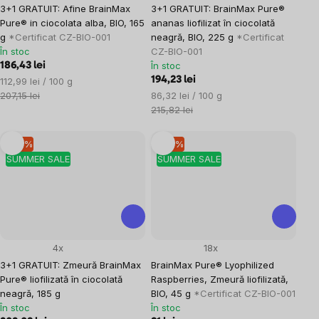
3+1 GRATUIT: Afine BrainMax
3+1 GRATUIT: BrainMax Pure®
Pure® in ciocolata alba, BIO, 165
ananas liofilizat în ciocolată
g
*Certificat CZ-BIO-001
neagră, BIO, 225 g
*Certificat
În stoc
CZ-BIO-001
În stoc
186,43 lei
Evaluare
194,23 lei
112,99 lei / 100 g
preţ:
Evaluare
207,15 lei
86,32 lei / 100 g
preţ:
215,82 lei
–10 %
–10 %
SUMMER SALE
SUMMER SALE
4x
18x
3+1 GRATUIT: Zmeură BrainMax
BrainMax Pure® Lyophilized
Pure® liofilizată în ciocolată
Raspberries, Zmeură liofilizată,
neagră, 185 g
BIO, 45 g
*Certificat CZ-BIO-001
În stoc
În stoc