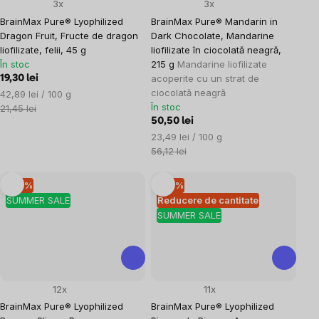
3x
3x
BrainMax Pure® Lyophilized
BrainMax Pure® Mandarin in
Dragon Fruit, Fructe de dragon
Dark Chocolate, Mandarine
liofilizate, felii, 45 g
liofilizate în ciocolată neagră,
În stoc
215 g
Mandarine liofilizate
acoperite cu un strat de
19,30 lei
ciocolată neagră
Evaluare
42,89 lei / 100 g
În stoc
preţ:
21,45 lei
50,50 lei
Evaluare
23,49 lei / 100 g
preţ:
56,12 lei
–10 %
–10 %
SUMMER SALE
Reducere de cantitate
SUMMER SALE
12x
11x
BrainMax Pure® Lyophilized
BrainMax Pure® Lyophilized