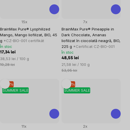
15x
7x
BrainMax Pure® Lyophilized
BrainMax Pure® Pineapple in
Mango, Mango liofilizat, BIO, 45
Dark Chocolate, Ananas
g
*CZ-BIO-001 certifikát
liofilizat în ciocolată neagră, BIO,
În stoc
225 g
*Certificat CZ-BIO-001
În stoc
17,34 lei
Evaluare
48,55 lei
38,53 lei / 100 g
preţ:
Evaluare
19,28 lei
21,58 lei / 100 g
preţ:
53,95 lei
–10 %
–10 %
SUMMER SALE
SUMMER SALE
11x
2x