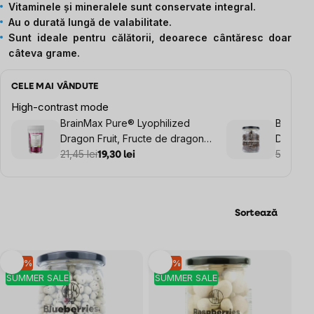
Vitaminele și mineralele sunt conservate integral.
Au o durată lungă de valabilitate.
Sunt ideale pentru călătorii, deoarece cântăresc doar
câteva grame.
CELE MAI VÂNDUTE
High-contrast mode
BrainMax Pure® Lyophilized
BrainMa
Dragon Fruit, Fructe de dragon
Dark Ch
liofilizate, felii, 45 g
21,45 lei
liofiliza
53,95 le
19,30 lei
g
Sortează
Listă
–10 %
–10 %
SUMMER SALE
SUMMER SALE
produse