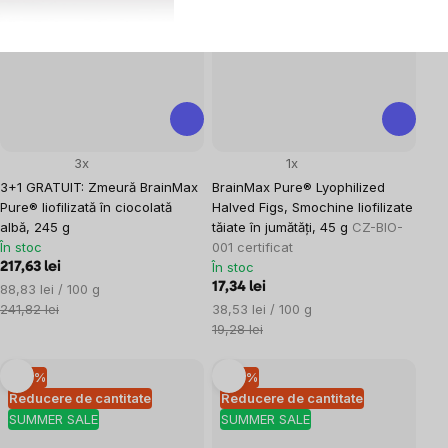
–10 %
–10 %
SUMMER SALE
SUMMER SALE
3x
1x
3+1 GRATUIT: Zmeură BrainMax
BrainMax Pure® Lyophilized
Pure® liofilizată în ciocolată
Halved Figs, Smochine liofilizate
albă, 245 g
tăiate în jumătăți, 45 g
CZ-BIO-
În stoc
001 certificat
În stoc
217,63 lei
Evaluare
17,34 lei
88,83 lei / 100 g
preţ:
Evaluare
241,82 lei
38,53 lei / 100 g
preţ:
19,28 lei
–10 %
–10 %
Reducere de cantitate
Reducere de cantitate
SUMMER SALE
SUMMER SALE