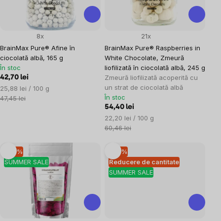
8x
21x
BrainMax Pure® Afine în
BrainMax Pure® Raspberries in
ciocolată albă, 165 g
White Chocolate, Zmeură
În stoc
liofilizată în ciocolată albă, 245 g
Zmeură liofilizată acoperită cu
42,70 lei
un strat de ciocolată albă
Evaluare
25,88 lei / 100 g
În stoc
preţ:
47,45 lei
54,40 lei
Evaluare
22,20 lei / 100 g
preţ:
60,46 lei
–10 %
–10 %
SUMMER SALE
Reducere de cantitate
SUMMER SALE