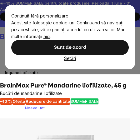
Treci
☀️−10% SUMMER SALE pentru toate produsele! Perioada: 1 Iulie - 31
August, 2026.
la
Continuă fără personalizare
Cumpără acum
conținut
Acest site folosește cookie-uri. Continuând să navigați
Peste 200.000 de recenzii verificate
Produsele noastre sunt testa
pe acest site, vă exprimați acordul cu utilizarea lor. Mai
Coş
multe informații
aici
.
de
cumpărături
Sunt de acord
Setări
BrainMax
BrainPure
Fructe uscate
Fructe și
legume liofilizate
BrainMax Pure® Mandarine liofilizate, 45 g
Bucăți de mandarine liofilizate
–10 %
Oferte
Reducere de cantitate
SUMMER SALE
Neevaluat
Evaluarea
medie
a
produsului
este