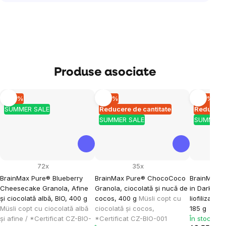
Produse asociate
–10 %
–10 %
–10 %
SUMMER SALE
Reducere de cantitate
Reducere 
SUMMER SALE
SUMMER 
72x
35x
BrainMax Pure® Blueberry
BrainMax Pure® ChocoCoco
BrainMax P
Cheesecake Granola, Afine
Granola, ciocolată și nucă de
in Dark Ch
și ciocolată albă, BIO, 400 g
cocos, 400 g
Müsli copt cu
liofilizată 
Müsli copt cu ciocolată albă
ciocolată și cocos,
185 g
și afine / *Certificat CZ-BIO-
*Certificat CZ-BIO-001
În stoc