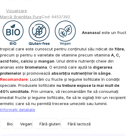
Vizualizare
Marcă:
BrainMax Pure
Cod:
6452/392
Ananasul
este un fruct
tropical care este cunoscut pentru conținutul său ridicat de
fibre
,
precum și pentru o varietate de vitamine precum vitamina
A, C,
acid folic, calciu
și
mangan
. Unul dintre nutrienții cheie din
ananas este
bromelaina
. O enzimă care ajută la
digerarea
proteinelor
și promovează
absorbția nutrienților în sânge.
Recomandare:
Lucrăm cu fructe și legume liofilizate în condiții
speciale. Produsele liofilizate
nu trebuie expuse la mai mult de
40% umiditate.
Prin urmare, vă recomandăm fie să consumați
imediat fructe și legume liofilizate, fie să le sigilați într-un recipient
ermetic care să nu permită trecerea umezelii sau luminii.
Informaţii detaliate
Bio
Vegan
Fără gluten
Fără lactoză