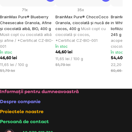
71x
35x
BrainMax Pure® Blueberry
BrainMax Pure® ChocoCoco
BrainMax P
Cheesecake Granola, Afine
Granola, ciocolată și nucă de
in White C
și ciocolată albă, BIO, 400 g
cocos, 400 g
Müsli copt cu
liofilizată î
Müsli copt cu ciocolată albă
ciocolată și cocos,
245 g
Zmeur
și afine / *Certificat CZ-BIO-
*Certificat CZ-BIO-001
acoperită c
001
În stoc
ciocolată a
În stoc
În stoc
46,60 lei
46,60 lei
Evaluare
54,40 lei
11,65 lei / 100 g
Evaluare
preţ:
Evaluare
11,65 lei / 100 g
51,79 lei
22,20 lei / 
preţ:
preţ:
51,79 lei
60,46 lei
Subsol
Informații pentru dumneavoastră
Despre companie
Proiectele noastre
Persoană de contact