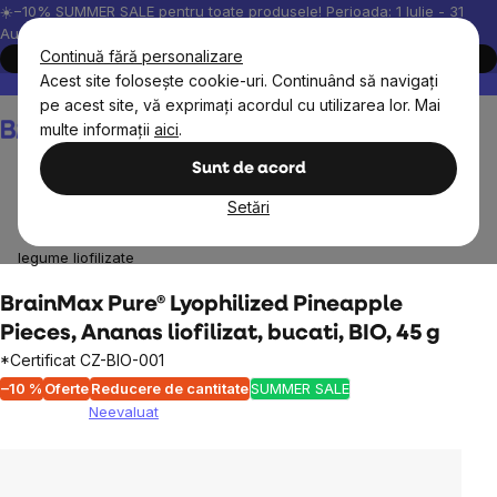
Treci
☀️−10% SUMMER SALE pentru toate produsele! Perioada: 1 Iulie - 31
August, 2026.
la
Continuă fără personalizare
Cumpără acum
conținut
Acest site folosește cookie-uri. Continuând să navigați
Peste 200.000 de recenzii verificate
Produsele noastre sunt testa
pe acest site, vă exprimați acordul cu utilizarea lor. Mai
Coş
multe informații
aici
.
de
cumpărături
Sunt de acord
Setări
BrainMax
BrainPure
Fructe uscate
Fructe și
legume liofilizate
BrainMax Pure® Lyophilized Pineapple
Pieces, Ananas liofilizat, bucati, BIO, 45 g
*Certificat CZ-BIO-001
–10 %
Oferte
Reducere de cantitate
SUMMER SALE
Neevaluat
Evaluarea
medie
a
produsului