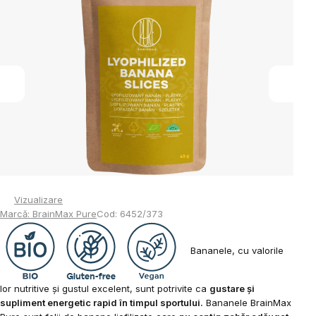
0,0
din
5
stele.
Vizualizare
Marcă:
BrainMax Pure
Cod:
6452/373
Bananele, cu valorile
lor nutritive și gustul excelent, sunt potrivite ca
gustare și
supliment energetic rapid în timpul sportului.
Bananele BrainMax