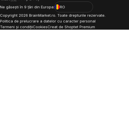
Ne găsești în 9 țări din Europa:
RO
Copyright
2026
BrainMarket.ro. Toate drepturile rezervate.
Politica de prelucrare a datelor cu caracter personal
Termeni și condiții
Cookies
Creat de Shoptet Premium