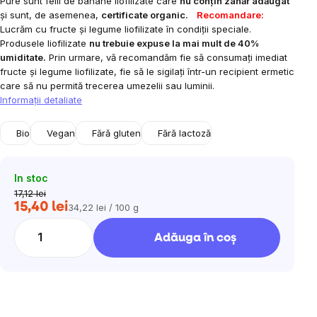
Pure sunt felii de banane liofilizate care
nu conțin zahăr adăugat
și sunt, de asemenea,
certificate organic.
Recomandare:
Lucrăm cu fructe și legume liofilizate în condiții speciale.
Produsele liofilizate
nu trebuie expuse la mai mult de 40%
umiditate.
Prin urmare, vă recomandăm fie să consumați imediat
fructe și legume liofilizate, fie să le sigilați într-un recipient ermetic
care să nu permită trecerea umezelii sau luminii.
Informaţii detaliate
Bio
Vegan
Fără gluten
Fără lactoză
In stoc
17,12 lei
15,40 lei
34,22 lei / 100 g
Evaluare
preţ:
Adăuga în coş