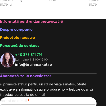
preţ:
preţ:
51,79 lei
51,79 lei
Subsol
Informații pentru dumneavoastră
Despre companie
Proiectele noastre
Persoană de contact
+40 373 811 716
Luni-vineri: 8:00-16:00
info@brainmarket.ro
Abonează-te la newsletter
și primește sfaturi pentru un stil de viață sănătos, oferte
exclusive și informații despre produse noi – trebuie doar să
introduci adresa ta de e-mail.
Adresă de e-mail