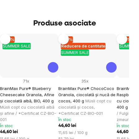
Produse asociate
–10 %
–10 %
–10 %
SUMMER SALE
Reducere de cantitate
SUMMER 
SUMMER SALE
71x
35x
BrainMax Pure® Blueberry
BrainMax Pure® ChocoCoco
BrainMax 
Cheesecake Granola, Afine
Granola, ciocolată și nucă de
Raspberry 
și ciocolată albă, BIO, 400 g
cocos, 400 g
Müsli copt cu
cu ciocolat
Müsli copt cu ciocolată albă
ciocolată și cocos,
400 g
*CZ-
și afine / *Certificat CZ-BIO-
*Certificat CZ-BIO-001
/ Fulgi copț
001
În stoc
zmeură
În stoc
În stoc
46,60 lei
46,60 lei
Evaluare
46,60 lei
11,65 lei / 100 g
Evaluare
preţ:
Evaluare
11,65 lei / 100 g
51,79 lei
11,65 lei / 1