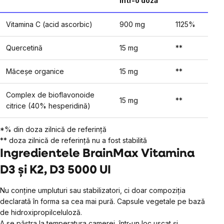
într-o doză
Vitamina C (acid ascorbic)
900 mg
1125%
Quercetină
15 mg
**
Măceșe organice
15 mg
**
Complex de bioflavonoide
15 mg
**
citrice (40% hesperidină)
*% din doza zilnică de referință
** doza zilnică de referință nu a fost stabilită
Ingredientele BrainMax Vitamina
D3 și K2, D3 5000 UI
Nu conține umpluturi sau stabilizatori, ci doar compoziția
declarată în forma sa cea mai pură. Capsule vegetale pe bază
de hidroxipropilceluloză.
A se păstra la temperatura camerei, într-un loc uscat și