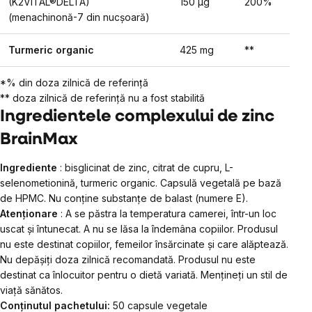
(K2VITAL®DELTA)
150 µg
200%
(menachinonă-7 din nucșoară)
Turmeric organic
425 mg
**
*% din doza zilnică de referință
** doza zilnică de referință nu a fost stabilită
Ingredientele complexului de zinc
BrainMax
Ingrediente
: bisglicinat de zinc, citrat de cupru, L-
selenometionină, turmeric organic. Capsulă vegetală pe bază
de HPMC. Nu conține substanțe de balast (numere E).
Atenționare
: A se păstra la temperatura camerei, într-un loc
uscat și întunecat. A nu se lăsa la îndemâna copiilor. Produsul
nu este destinat copiilor, femeilor însărcinate și care alăptează.
Nu depășiți doza zilnică recomandată. Produsul nu este
destinat ca înlocuitor pentru o dietă variată. Mențineți un stil de
viață sănătos.
Conținutul pachetului:
50 capsule vegetale