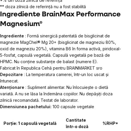
*% din doza zilnică de referință
** doza zilnică de referință nu a fost stabilită
Ingrediente BrainMax Performance
Magnesium®
Ingrediente
: Formă sinergică patentată de bisglicinat de
magnezie MagChel® Mg 20+ (bisglicinat de magneziu 80%,
oxid de magneziu 20%), vitamina B6 în forma activă, piridoxal-
5-fosfat, capsulă vegetală. Capsulă vegetală pe bază de
HPMC. Nu conține substanțe de balast (numere E).
Fabricat în Republica Cehă pentru BRAINMARKET sro
Depozitare
: La temperatura camerei, într-un loc uscat și
întunecat.
Atenționare
: Supliment alimentar. Nu înlocuiește o dietă
variată. A nu se lăsa la îndemâna copiilor. Nu depășiți doza
zilnică recomandată. Testat de laborator.
Dimensiunea pachetului:
100 capsule vegetale
Cantitate
Porție: 1 capsulă vegetală
%RHP*
într-o doză