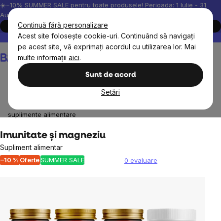
Treci
☀️−10% SUMMER SALE pentru toate produsele! Perioada: 1 Iulie - 31
August, 2026.
la
Continuă fără personalizare
Cumpără acum
conținut
Acest site folosește cookie-uri. Continuând să navigați
Peste 200.000 de recenzii verificate
Produsele noastre sunt testa
pe acest site, vă exprimați acordul cu utilizarea lor. Mai
Coş
multe informații
aici
.
de
cumpărături
Sunt de acord
Setări
Pachete avantajoase
Pachete avantajoase de
suplimente alimentare
Imunitate și magneziu
Supliment alimentar
–10 %
Oferte
SUMMER SALE
0 evaluare