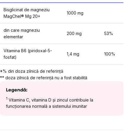
Bisglicinat de magneziu
1000 mg
MagChel® Mg 20+
din care magneziu
200 mg
53%
elementar
Vitamina B6 (piridoxal-5-
1,4 mg
100%
fosfat)
*% din doza zilnică de referință
** doza zilnică de referință nu a fost stabilită
Legendă:
1
Vitamina C, vitamina D și zincul contribuie la
funcționarea normală a sistemului imunitar