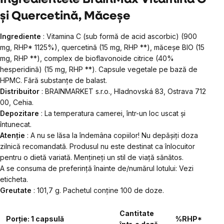
și Quercetină, Măceșe
Ingrediente
: Vitamina C (sub formă de acid ascorbic) (900
mg, RHP* 1125%), quercetină (15 mg, RHP **), măceșe BIO (15
mg, RHP **), complex de bioflavonoide citrice (40%
hesperidină) (15 mg, RHP **). Capsule vegetale pe bază de
HPMC. Fără substanțe de balast.
Distribuitor
: BRAINMARKET s.r.o., Hladnovská 83, Ostrava 712
00, Cehia.
Depozitare
: La temperatura camerei, într-un loc uscat și
întunecat.
Atenție
: A nu se lăsa la îndemâna copiilor! Nu depășiți doza
zilnică recomandată. Produsul nu este destinat ca înlocuitor
pentru o dietă variată. Mențineți un stil de viață sănătos.
A se consuma de preferință înainte de/numărul lotului: Vezi
eticheta.
Greutate
: 101,7 g. Pachetul conține 100 de doze.
Cantitate
Porție: 1 capsulă
%RHP*