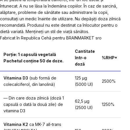
întunecat. A nu se lăsa la îndemâna copiilor. În caz de sarcină,
alăptare, probleme de sănătate sau administrare la copii,
consultați un medic înainte de utilizare. Nu depășiți doza zilnică
recomandată. Produsul nu este destinat ca înlocuitor pentru o
dietă variată. Mențineți un stil de viață sănătos.
Fabricat în Republica Cehă pentru BRAINMARKET sro
Cantitate
Porție: 1 capsulă vegetală
într-o
%RHP*
Pachetul conține 50 de doze.
doză
Vitamina D3
(sub formă de
125 µg
2500%
colecalciferol, din lanolină)
(5000 UI)
— Din care doza zilnică (doză 1
62,5 µg
capsulă o dată la două zile) de
1250%
(2500 UI)
vitamina D3
Vitamina K2
ca MK-7 all-trans