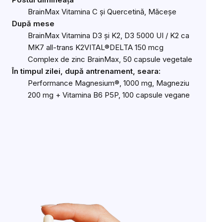
BrainMax Vitamina C și Quercetină, Măceșe
După mese
BrainMax Vitamina D3 și K2, D3 5000 UI / K2 ca
MK7 all-trans K2VITAL®DELTA 150 mcg
Complex de zinc BrainMax, 50 capsule vegetale
În timpul zilei, după antrenament, seara:
Performance Magnesium®, 1000 mg, Magneziu
200 mg + Vitamina B6 P5P, 100 capsule vegane