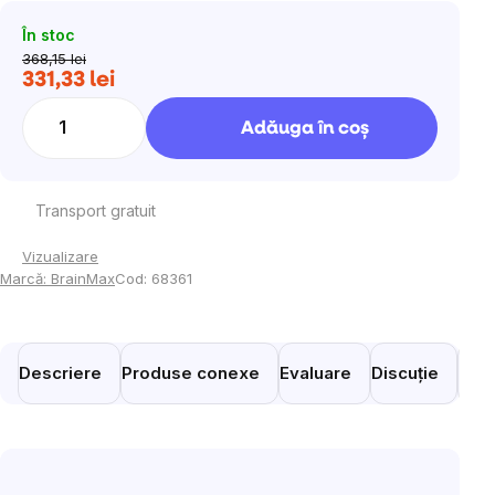
În stoc
368,15 lei
331,33 lei
Evaluare
preţ:
Adăuga în coş
Transport gratuit
Vizualizare
Marcă:
BrainMax
Cod:
68361
Descriere
Produse conexe
Evaluare
Discuție
Prod