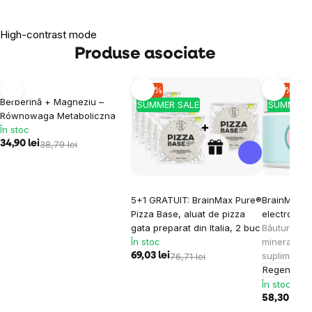
High-contrast mode
Produse asociate
-10 %
-10 %
-10 %
SUMMER SALE
Berberină + Magneziu –
SUMMER SALE
SUMMER 
Równowaga Metaboliczna
În stoc
34,90 lei
38,79 lei
5+1 GRATUIT: BrainMax Pure®
BrainMax KI
Pizza Base, aluat de pizza
electroliți,
gata preparat din Italia, 2 buc
Băutură ion
În stoc
minerale, 3
supliment a
69,03 lei
76,71 lei
Regenerar
În stoc
58,30 lei
64