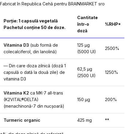
Fabricat în Republica Cehă pentru BRAINMARKET sro
Cantitate
Porție: 1 capsulă vegetală
într-o
%RHP*
Pachetul conține 50 de doze.
doză
Vitamina D3
(sub formă de
125 µg
2500%
colecalciferol, din lanolină)
(5000 UI)
— Din care doza zilnică (doză 1
62,5 µg
capsulă o dată la două zile) de
1250%
(2500 UI)
vitamina D3
Vitamina K2
ca MK-7 all-trans
(K2VITAL®DELTA)
150 µg
200%
(menachinonă-7 din nucșoară)
Turmeric organic
425 mg
**