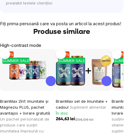
prealabil textele clienților.
Fiţi prima persoană care va posta un articol la acest produs!
Produse similare
High-contrast mode
-10 %
-10 %
-10 %
SUMMER SALE
SUMMER SALE
SUMMER 
BrainMax 2în1: Imunitate și
BrainMax set de Imunitate +
BrainMax 2 
Magneziu PLUS, pachet
cadou!
Supliment alimentar
imunitate, 
avantajos + livrare gratuită
În stoc
livrare grat
Un pachet personalizat de
susținerea i
264,63 lei
294,04 lei
produse care susțin
vitamina D3
imunitatea împreună cu
supliment a