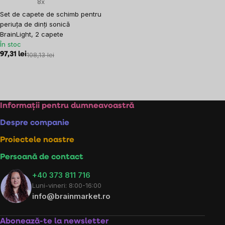
8x
Set de capete de schimb pentru
periuța de dinți sonică
BrainLight, 2 capete
În stoc
97,31 lei
108,13 lei
Controlul
listărilor
Subsol
Informații pentru dumneavoastră
Despre companie
Proiectele noastre
Persoană de contact
+40 373 811 716
Luni-vineri: 8:00-16:00
info@brainmarket.ro
Abonează-te la newsletter