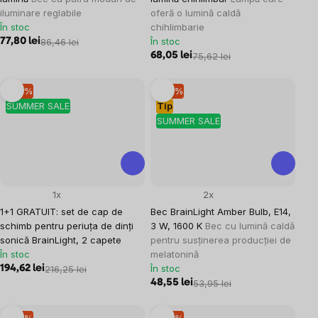
iluminare reglabile
oferă o lumină caldă
În stoc
chihlimbarie
În stoc
77,80 lei
86,46 lei
68,05 lei
75,62 lei
–10 %
–10 %
SUMMER SALE
Tip
SUMMER SALE
1x
2x
1+1 GRATUIT: set de cap de
Bec BrainLight Amber Bulb, E14,
schimb pentru periuța de dinți
3 W, 1600 K
Bec cu lumină caldă
sonică BrainLight, 2 capete
pentru susținerea producției de
În stoc
melatonină
În stoc
194,62 lei
216,25 lei
48,55 lei
53,95 lei