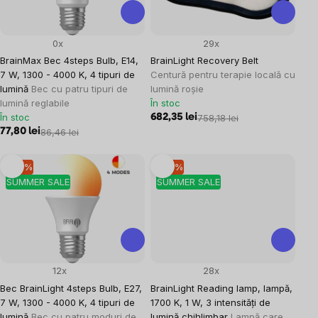
0x
29x
BrainMax Bec 4steps Bulb, E14,
BrainLight Recovery Belt
7 W, 1300 - 4000 K, 4 tipuri de
Centură pentru terapie locală cu
lumină
Bec cu patru tipuri de
lumină roșie
lumină reglabile
În stoc
În stoc
682,35 lei
758,18 lei
77,80 lei
86,46 lei
–10 %
–10 %
SUMMER SALE
SUMMER SALE
12x
28x
Bec BrainLight 4steps Bulb, E27,
BrainLight Reading lamp, lampă,
7 W, 1300 - 4000 K, 4 tipuri de
1700 K, 1 W, 3 intensități de
lumină
Bec cu patru moduri de
lumină chihlimbar
Lampă care