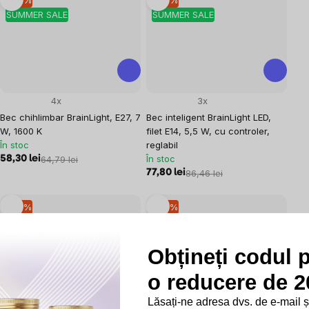
–10 %
–10 %
SUMMER SALE
SUMMER SALE
4x
3x
Bec chihlimbar BrainLight, E27, 7
Bec inteligent BrainLight LED,
W, 1600 K
filet E14, 5,5 W, cu controler,
În stoc
reglabil
În stoc
58,30 lei
64,79 lei
77,80 lei
86,46 lei
–10 %
–10 %
Tip
SUMMER SALE
SUMMER SALE
Obțineți codul 
o reducere de 20
Lăsați-ne adresa dvs. de e-mail 
7x
9x