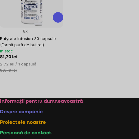
8x
Butyrate Infusion 30 capsule
(Formă pură de butirat)
În stoc
81,70 lei
Evaluare
2,72 lei / 1 capsulă
preţ:
90,79 lei
Controlul
listărilor
Subsol
Informații pentru dumneavoastră
Despre companie
Proiectele noastre
Persoană de contact