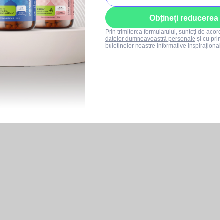
Obțineți reducerea
Prin trimiterea formularului, sunteți de aco
datelor dumneavoastră personale
și cu pri
buletinelor noastre informative inspiraționa