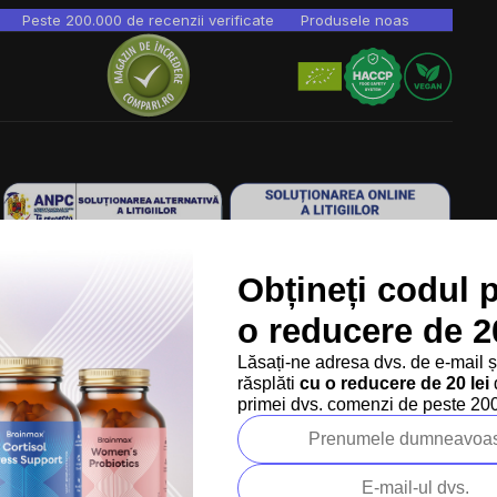
Peste 200.000 de recenzii verificate
Produsele noastre sunt testa
Obțineți codul 
Ne găsești în 9 țări din Europa:
RO
Copyright
2026
BrainMarket.ro. Toate drepturile rezervate.
o reducere de 20
Politica de prelucrare a datelor cu caracter personal
Lăsați-ne adresa dvs. de e-mail 
Termeni și condiții
Cookies
Creat de Shoptet Premium
răsplăti
cu o reducere de 20 lei
d
primei dvs. comenzi de peste 200 