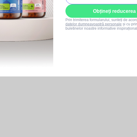
Obțineți reducerea
Prin trimiterea formularului, sunteți de aco
datelor dumneavoastră personale
și cu pri
buletinelor noastre informative inspiraționa