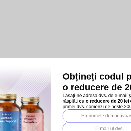
Obțineți codul 
o reducere de 20
Lăsați-ne adresa dvs. de e-mail 
răsplăti
cu o reducere de 20 lei
d
primei dvs. comenzi de peste 200 