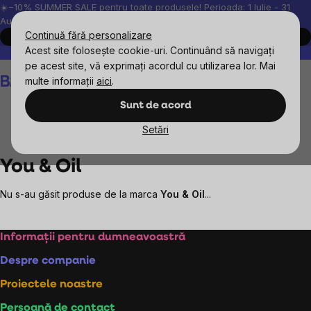
Treci
☀️−10% SUMMER SALE pentru toate produsele! Perioada: 1 Iulie - 31
August, 2026.
la
Continuă fără personalizare
Cumpără acum
conținut
Acest site folosește cookie-uri. Continuând să navigați
Peste 200.000 de recenzii verificate
Produsele noastre sunt testa
pe acest site, vă exprimați acordul cu utilizarea lor. Mai
Coş
multe informații
aici
.
de
cumpărături
Sunt de acord
Setări
Mărcile vândute
You & Oil
You & Oil
Nu s-au găsit produse de la marca
You & Oil
...
Subsol
Informații pentru dumneavoastră
Despre companie
Proiectele noastre
Persoană de contact