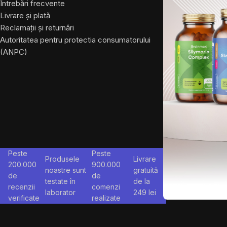
Întrebări frecvente
Livrare și plată
Reclamații și returnări
Autoritatea pentru protectia consumatorului
(ANPC)
Peste
Peste
Produsele
Livrare
200.000
900.000
noastre sunt
gratuită
de
de
testate în
de la
recenzii
comenzi
laborator
249
lei
verificate
realizate