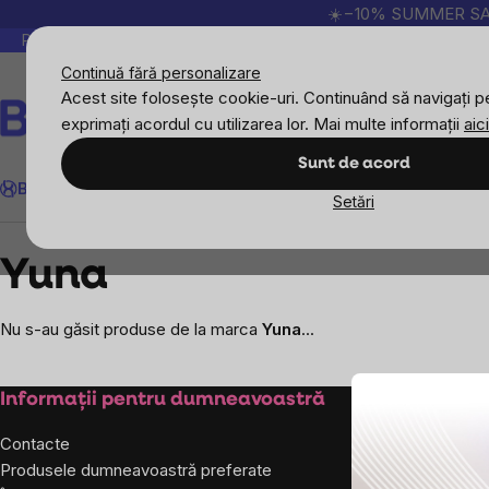
Treci
☀️−10% SUMMER SALE p
la
Peste 200.000 de recenzii verificate
Produsele no
conținut
Continuă fără personalizare
Acest site folosește cookie-uri. Continuând să navigați pe
exprimați acordul cu utilizarea lor. Mai multe informații
aici
Căutare
Sunt de acord
BrainMax
Sport
Imunitate
Femei
Bărbați
Copii
Obiective
Nou
Setări
Mărcile vândute
Yuna
Yuna
Nu s-au găsit produse de la marca
Yuna
...
Subsol
Informații pentru dumneavoastră
Despre co
Contacte
Despre noi
Produsele dumneavoastră preferate