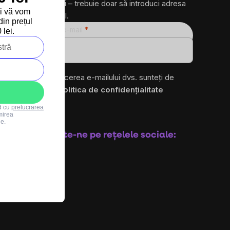
produse noi – trebuie doar să introduci adresa
și vă vom
ta de e-mail.
in prețul
Adresă de e-mail
lei.
ro
Prin introducerea e-mailului dvs. sunteți de
acord cu
politica de confidențialitate
rd cu
prelucrarea
mirea
Abonare
le.
Urmărește-ne pe rețelele sociale: