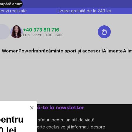
mpără acum
nzi realizate
Livrare gratuită de la
249
lei
Coş
+40 373 811 716
Luni-vineri: 8:00-16:00
de
cumpărături
 WomenPower
Îmbrăcăminte sport și accesorii
Alimente
Ali
×
Abonează-te la newsletter
pentru
și primește sfaturi pentru un stil de viață
sănătos, oferte exclusive și informații despre
 lei