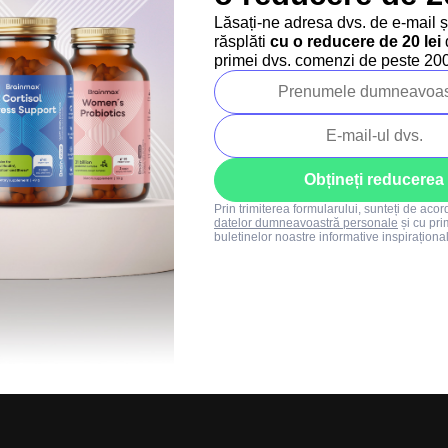
Regulament SUMMER
Lăsați-ne adresa dvs. de e-mail 
SALE
răsplăti
cu o reducere de 20 lei
d
+40 373 811 716
primei dvs. comenzi de peste 200 
Luni-vineri: 8:00-16:00
info@brainmarket.
Obțineți reducerea
Prin trimiterea formularului, sunteți de aco
datelor dumneavoastră personale
și cu pri
buletinelor noastre informative inspiraționa