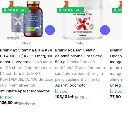
-10 %
-10 %
-10 %
SUMMER SALE
SUMMER SALE
SUMMER 
489x
44x
BrainMax Vitamina D3 & K2®,
BrainMax Beef Gelatin,
BrainMax K
D3 4000 IU / K2 150 mcg, 100
gelatină bovină Grass-fed,
Liposomal V
capsule vegetale
Doză mare
500 g
Gelatină bovină
mango, 15
de D3 și formă patentată de
certificată Grass-fed pentru
pentru cop
K2 sub formă de MK-7
sănătatea articulațiilor și a
mango, 30 
K2VITAL®DELTA, 100 de doze,
pielii, supliment alimentar
alimentar
supliment alimentar
Aparat locomotor
Energie
Imu
Imunitate
Aparat locomotor
În stoc
În stoc
În stoc
105,10 lei
116,79 lei
77,80 lei
86
136,30 lei
151,46 lei