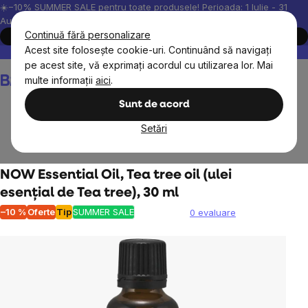
Treci
☀️−10% SUMMER SALE pentru toate produsele! Perioada: 1 Iulie - 31
August, 2026.
la
Continuă fără personalizare
Cumpără acum
conținut
Acest site folosește cookie-uri. Continuând să navigați
Peste 200.000 de recenzii verificate
Produsele noastre sunt testa
pe acest site, vă exprimați acordul cu utilizarea lor. Mai
Coş
multe informații
aici
.
de
cumpărături
Sunt de acord
Setări
Pentru acasă
Aromaterapii
NOW Essential Oil, Tea tree oil (ulei
esențial de Tea tree), 30 ml
–10 %
Oferte
Tip
SUMMER SALE
0 evaluare