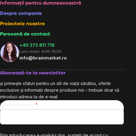
Subsol
Informații pentru dumneavoastră
Despre companie
Proiectele noastre
Persoană de contact
+40 373 811 716
Luni-vineri: 8:00-16:00
info@brainmarket.ro
Abonează-te la newsletter
și primește sfaturi pentru un stil de viață sănătos, oferte
exclusive și informații despre produse noi – trebuie doar să
introduci adresa ta de e-mail.
Adresă de e-mail
Prin introducerea e-mailului dvs. sunteți de acord cu