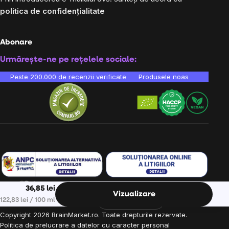
politica de confidențialitate
Abonare
Urmărește-ne pe rețelele sociale:
Peste 200.000 de recenzii verificate
Produsele noastre sunt testa
36,85 lei
Vizualizare
Ne găsești în 9 țări din Europa:
RO
Evaluare preţ:
122,83 lei / 100 ml
Copyright
2026
BrainMarket.ro. Toate drepturile rezervate.
Politica de prelucrare a datelor cu caracter personal