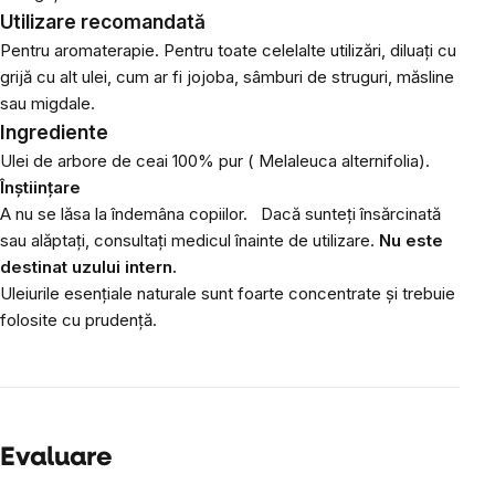
Utilizare recomandată
Pentru aromaterapie. Pentru toate celelalte utilizări, diluați cu
grijă cu alt ulei, cum ar fi jojoba, sâmburi de struguri, măsline
sau migdale.
Ingrediente
Ulei de arbore de ceai 100% pur (
Melaleuca alternifolia).
Înștiințare
A nu se lăsa la îndemâna copiilor.
Dacă sunteți însărcinată
sau alăptați, consultați medicul înainte de utilizare.
Nu este
destinat uzului intern.
Uleiurile esențiale naturale sunt foarte concentrate și trebuie
folosite cu prudență.
Evaluare