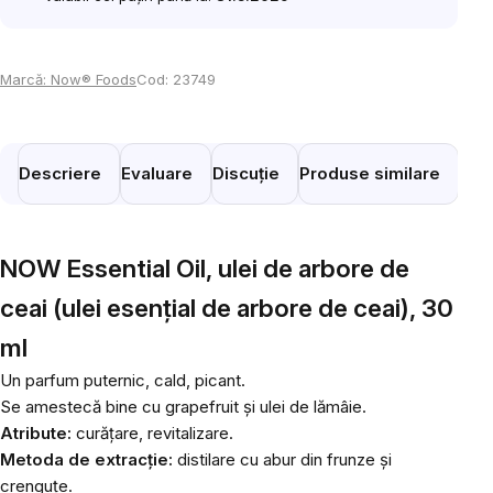
Marcă:
Now® Foods
Cod:
23749
Descriere
Evaluare
Discuție
Produse similare
NOW Essential Oil, ulei de arbore de
ceai (ulei esențial de arbore de ceai), 30
ml
Un parfum puternic, cald, picant.
Se amestecă bine cu grapefruit și ulei de lămâie.
Atribute:
curățare, revitalizare.
Metoda de extracție:
distilare cu abur din frunze și
crenguțe.