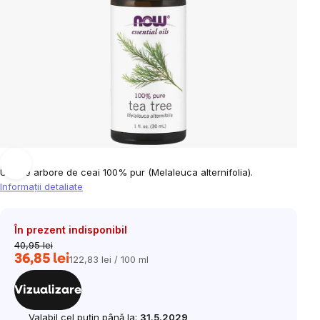
Ulei de arbore de ceai 100% pur
(Melaleuca alternifolia).
Informaţii detaliate
În prezent indisponibil
40,95 lei
36,85 lei
122,83 lei / 100 ml
Evaluare
preţ:
Vizualizare
Valabil cel puțin până la:
31.5.2029