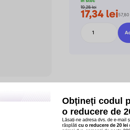
In stoc
19,28 lei
17,34 lei
57,80 
Evalu
preţ:
Ad
Obțineți codul 
o reducere de 20
Transport gratuit
Pentru achiziții mai
Lăsați-ne adresa dvs. de e-mail 
a
mari de 249 lei.
răsplăti
cu o reducere de 20 lei
d