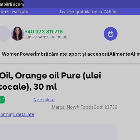
mpără acum
nzi realizate
Livrare gratuită de la
249
lei
Coş
+40 373 811 716
Luni-vineri: 8:00-16:00
de
cumpărături
 WomenPower
Îmbrăcăminte sport și accesorii
Alimente
Ali
il, Orange oil Pure (ulei
tocale), 30 ml
Neevaluat
LE
Evaluarea
Marcă:
Now® Foods
Cod:
23739
medie
formaţii detaliate
a
produsului
este