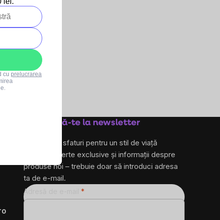
lei.
rd cu
prelucrarea
mirea
le.
Abonează-te la newsletter
și primește sfaturi pentru un stil de viață
sănătos, oferte exclusive și informații despre
produse noi – trebuie doar să introduci adresa
ta de e-mail.
Adresă de e-mail
ro