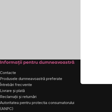
înaltă a produselor
noastre.
Subsol
Informații pentru dumneavoastră
Despre co
Contacte
Despre noi
Produsele dumneavoastră preferate
Întrebări frecvente
Livrare și plată
Reclamații și returnări
Autoritatea pentru protectia consumatorului
(ANPC)