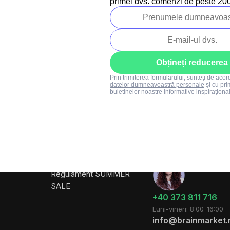
primei dvs. comenzi de peste 200 
Obțineți reducerea
Prin trimiterea formularului, sunteți de aco
datelor dumneavoastră personale
și cu pri
buletinelor noastre informative inspiraționa
mpanie
Proiectele noastre
Persoană de
contact
Blog
Regulament oferte
Regulament SUMMER
SALE
+40 373 811 716
Luni-vineri: 8:00-16:00
info@brainmarket.