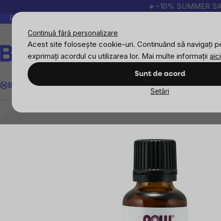
Treci
☀️−10% SUMMER SALE p
la
Peste 200.000 de recenzii verificate
Produsele no
conținut
Continuă fără personalizare
Acest site folosește cookie-uri. Continuând să navigați pe
exprimați acordul cu utilizarea lor. Mai multe informații
aici
Căutare
Sunt de acord
BrainMax
Sport
Imunitate
Femei
Bărbați
Copii
Obiective
Nou
Setări
Pentru acasă
Aromaterapii
NOW Essential Oi