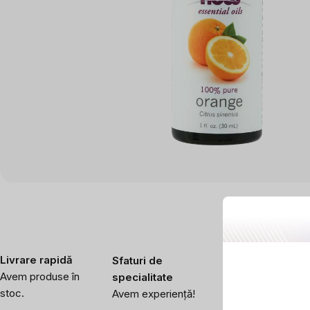
Livrare rapidă
Sfaturi de
Noi testăm ceea
Avem produse în
specialitate
ce vindem
stoc.
Avem experiență!
Verificăm calitate