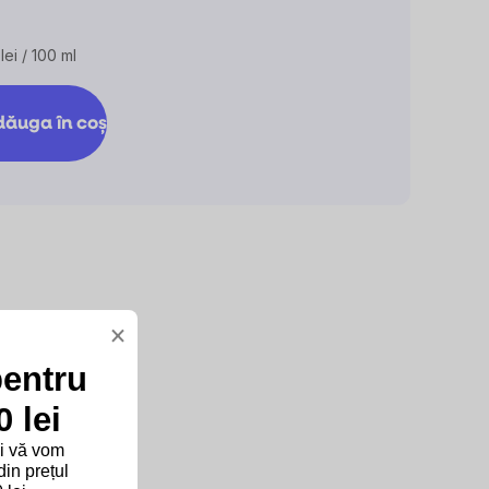
0,0
din
5
lei / 100 ml
are
stele.
ăuga în coş
×
pentru
 lei
și vă vom
in prețul