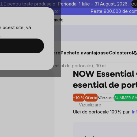
entru toate produsele! Perioada: 1 Iulie - 31 August, 2026.
Cu
astre sunt testate în laborator
Peste 900.000 de come
Blog
Favoritele mele
 acest site, vă
.
tăți
Suplimente alimentare
Pachete avantajoase
Colesterol

l, Orange oil Pure (ulei esential de portocale), 30 ml
NOW Essential O
esential de por
–10 %
Oferte
Vânzare
SUMMER SA
Vizualizare
Ulei de portocale 100% pur.
In