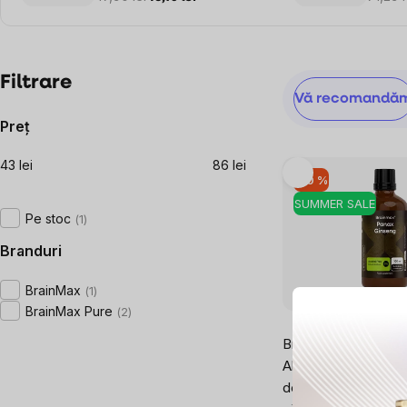
Bară
Filtrare
Selectarea
Vă recomandă
laterală
produsului
Preţ
43
lei
86
lei
Listă
–10 %
produse
SUMMER SALE
Pe stoc
1
Branduri
BrainMax
1
BrainMax Pure
2
0x
Brainmax® Panax G
Alcohol Free Tinctur
de Ginseng, 100 ml