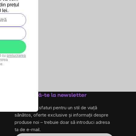
in prețul
lei.
ml
rd cu
prelucrarea
mirea
le.
Abonează-te la newsletter
și primește sfaturi pentru un stil de viață
sănătos, oferte exclusive și informații despre
produse noi – trebuie doar să introduci adresa
ta de e-mail.