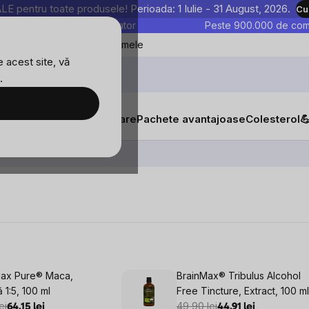
entru toate produsele! Perioada: 1 Iulie - 31 August, 2026.
Cu
astre sunt testate în laborator
Peste 900.000 de come
Blog
Favoritele mele
 acest site, vă
.
tăți
Suplimente alimentare
Pachete avantajoase
Colesterol

nță mentală
Max Pure® Maca,
BrainMax® Tribulus Alcohol
ă 1:5, 100 ml
Free Tincture, Extract, 100 ml
ei
49,90 lei
64,15 lei
44,91 lei