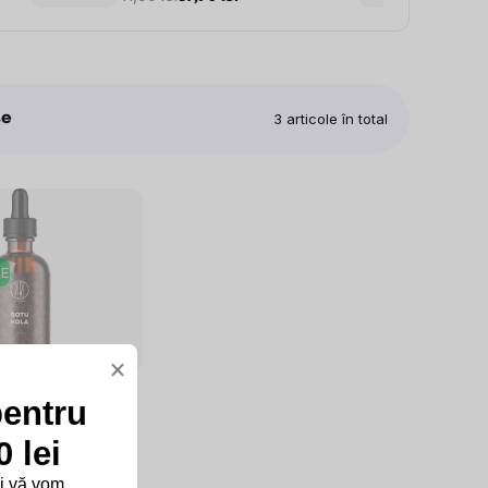
te
3
articole în total
E
×
pentru
inMax Pure® Gotu
 lei
ibrul mental
și vă vom