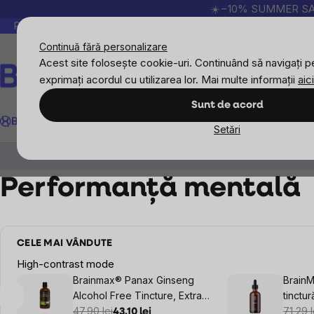
Treci
☀️−10% SUMMER SALE p
la
Peste 200.000 de recenzii verificate
Produsele no
conținut
Continuă fără personalizare
Acest site folosește cookie-uri. Continuând să navigați pe
exprimați acordul cu utilizarea lor. Mai multe informații
aici
Căutare
Sunt de acord
BrainMax
Sport
Imunitate
Femei
Bărbați
Copii
Obiective
Nou
Setări
BrainMax
BrainPure
Tincturi
Performa
Performanță mentală
CELE MAI VÂNDUTE
High-contrast mode
Brainmax® Panax Ginseng
Brain
Alcohol Free Tincture, Extract
tinctur
de Ginseng, 100 ml
47,90 lei
71,29 l
43,10 lei