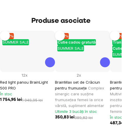
Produse asociate
–10 %
–10 %
–10 %
SUMMER SALE
Cutie cadou gratuită
Transport
SUMMER SALE
Cutie cad
SUMMER 
12x
2x
Red light panou BrainLight
BrainMax set de Crăciun
BrainMax s
500 PRO
pentru frumusețe
Complex
pentru echi
În stoc
sinergic care susține
Multivitami
frumusețea femeii la orice
inozitol și
1 754,95 lei
1 949,95 lei
vârstă, supliment alimentar
pentru arm
Ultimile 3 bucăți în stoc
feminin, su
În stoc
350,83 lei
389,82 lei
487,34 lei
5