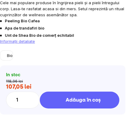
Cele mai populare produse în îngrijirea pielii și a pielii întregului
corp. Lasa-te rasfatat acasa si din mers. Setul reprezintă un ritual
cuprinzător de wellness asemănător spa.
Peeling Bio Cafea
Apa de trandafiri bio
Unt de Shea Bio de comerț echitabil
Informaţii detaliate
Bio
In stoc
118,96 lei
107,05 lei
Evaluare
preţ:
Adăuga în coş