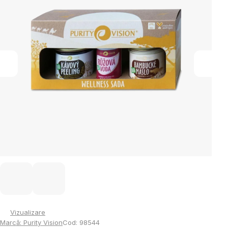
5
stele.
Vizualizare
Marcă:
Purity Vision
Cod:
98544