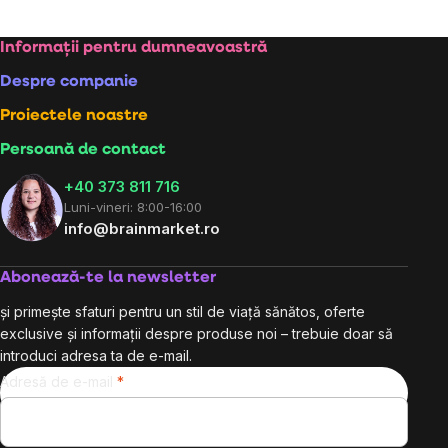
Subsol
Informații pentru dumneavoastră
Despre companie
Proiectele noastre
Persoană de contact
+40 373 811 716
Luni-vineri: 8:00-16:00
info@brainmarket.ro
Abonează-te la newsletter
și primește sfaturi pentru un stil de viață sănătos, oferte
exclusive și informații despre produse noi – trebuie doar să
introduci adresa ta de e-mail.
Adresă de e-mail