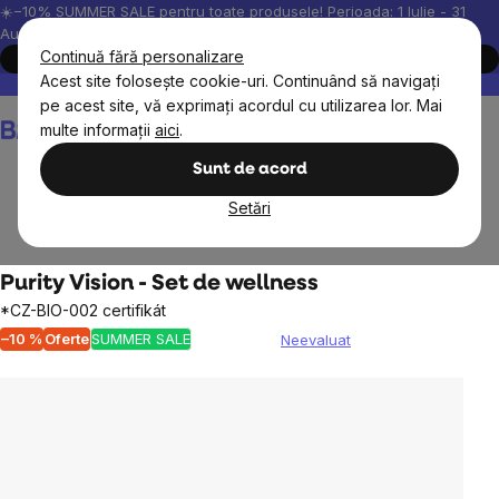
Treci
☀️−10% SUMMER SALE pentru toate produsele! Perioada: 1 Iulie - 31
August, 2026.
la
Continuă fără personalizare
Cumpără acum
conținut
Acest site folosește cookie-uri. Continuând să navigați
Peste 200.000 de recenzii verificate
Produsele noastre sunt testa
pe acest site, vă exprimați acordul cu utilizarea lor. Mai
Coş
multe informații
aici
.
de
cumpărături
Sunt de acord
Setări
Cosmetice naturale
Seturi cadou
Purity Vision - Set de wellness
*CZ-BIO-002 certifikát
–10 %
Oferte
SUMMER SALE
Neevaluat
Evaluarea
medie
a
produsului
este
0,0
din