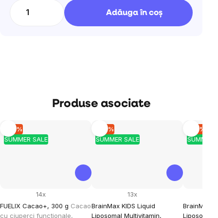
preţ:
Adăuga în coş
Produse asociate
–10 %
–10 %
–10 %
SUMMER SALE
SUMMER SALE
SUMMER 
14x
13x
FUELIX Cacao+, 300 g
Cacao
BrainMax KIDS Liquid
BrainMax K
cu ciuperci funcționale,
Liposomal Multivitamin,
Liposomal 