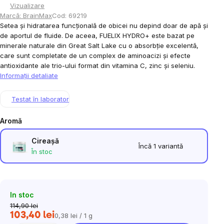
Vizualizare
Marcă:
BrainMax
Cod:
69219
Setea și hidratarea funcțională de obicei nu depind doar de apă și
de aportul de fluide. De aceea, FUELIX HYDRO+ este bazat pe
minerale naturale din Great Salt Lake cu o absorbție excelentă,
care sunt completate de un complex de aminoacizi și efecte
antioxidante ale trio-ului format din vitamina C, zinc și seleniu.
Informaţii detaliate
Testat în laborator
Aromă
Cireașă
Încă 1 variantă
În stoc
In stoc
114,90 lei
103,40 lei
0,38 lei / 1 g
Evaluare