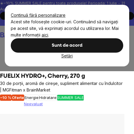
Treci
☀️−10% SUMMER SALE pentru toate produsele! Perioada: 1 Iulie - 31
August, 2026.
la
Continuă fără personalizare
Cumpără acum
conținut
Acest site folosește cookie-uri. Continuând să navigați
Peste 200.000 de recenzii verificate
Produsele noastre sunt testa
pe acest site, vă exprimați acordul cu utilizarea lor. Mai
Coş
multe informații
aici
.
de
cumpărături
Sunt de acord
Setări
Suplimente alimentare
Minerale
FUELIX HYDRO+, Cherry, 270 g
30 de porții, aromă de cireșe, supliment alimentar cu îndulcitor
| MGFitman x BrainMarket
–10 %
Oferte
Energie
Hidratare
SUMMER SALE
Neevaluat
Evaluarea
medie
a
produsului
este