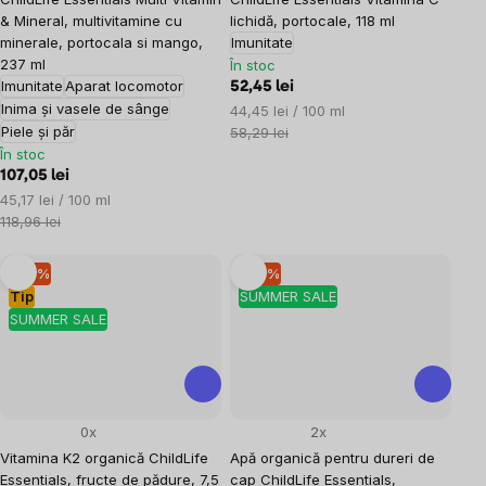
& Mineral, multivitamine cu
lichidă, portocale, 118 ml
minerale, portocala si mango,
Imunitate
237 ml
În stoc
Imunitate
Aparat locomotor
52,45 lei
Inima și vasele de sânge
Evaluare
44,45 lei / 100 ml
Piele și păr
preţ:
58,29 lei
În stoc
107,05 lei
Evaluare
45,17 lei / 100 ml
preţ:
118,96 lei
–10 %
–10 %
Tip
SUMMER SALE
SUMMER SALE
0x
2x
Vitamina K2 organică ChildLife
Apă organică pentru dureri de
Essentials, fructe de pădure, 7,5
cap ChildLife Essentials,