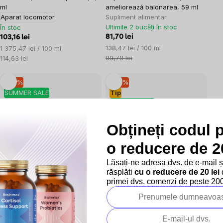
ml
ameliorează balonarea, 59 ml
Aparat locomotor
Supliment alimentar
Ultimile 2 bucăți în stoc
În stoc
81,70 lei
103,16 lei
Evaluare
Evaluare
138,47 lei / 100 ml
1 375,47 lei / 100 ml
preţ:
preţ:
90,79 lei
114,63 lei
–10 %
–10 %
SUMMER SALE
Tip
SUMMER SALE
Obțineți codul 
o reducere de 20
1x
0x
Lăsați-ne adresa dvs. de e-mail 
ChildLife Essentials Echinacea,
ChildLife Essentials Zinc Plus,
răsplăti
cu o reducere de 20 lei
d
portocală, 30 ml
zinc, mango și căpșuni, 118 ml
primei dvs. comenzi de peste 200 
În stoc
Supliment alimentar
Imunitate
54,40 lei
Evaluare
În stoc
181,33 lei / 100 ml
preţ:
60,46 lei
58,30 lei