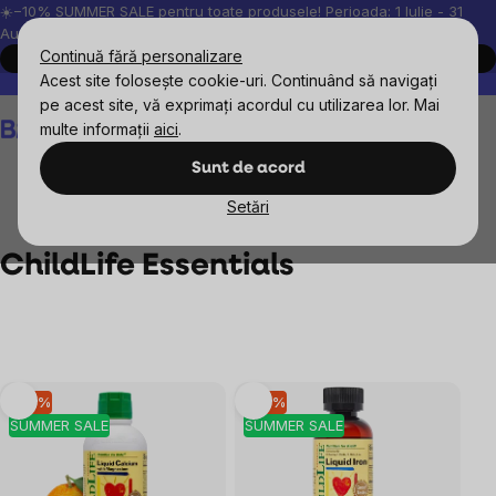
Treci
☀️−10% SUMMER SALE pentru toate produsele! Perioada: 1 Iulie - 31
August, 2026.
la
Continuă fără personalizare
Cumpără acum
conținut
Acest site folosește cookie-uri. Continuând să navigați
Peste 200.000 de recenzii verificate
Produsele noastre sunt testa
pe acest site, vă exprimați acordul cu utilizarea lor. Mai
Coş
multe informații
aici
.
de
cumpărături
Sunt de acord
Setări
Mărcile vândute
ChildLife Essentials
ChildLife Essentials
Listă
–10 %
–10 %
SUMMER SALE
SUMMER SALE
produse