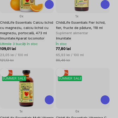
0x
1x
ChildLife Essentials Calciu lichid
ChildLife Essentials Fier lichid,
cu magneziu, calciu lichid cu
fier, fructe de pădure, 118 ml
magneziu, portocală, 473 ml
Supliment alimentar
Imunitate
Aparat locomotor
Imunitate
Ultimile 3 bucăți în stoc
În stoc
109,01 lei
77,80 lei
Evaluare
Evaluare
23,05 lei / 100 ml
65,93 lei / 100 ml
preţ:
preţ:
121,13 lei
86,46 lei
–10 %
–10 %
SUMMER SALE
SUMMER SALE
1x
0x
ChildLife Essentials Multi Vitamin
ChildLife Essentials Vitamina C