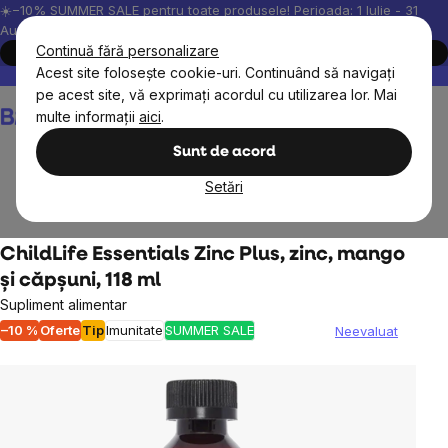
Treci
☀️−10% SUMMER SALE pentru toate produsele! Perioada: 1 Iulie - 31
August, 2026.
la
Continuă fără personalizare
Cumpără acum
conținut
Acest site folosește cookie-uri. Continuând să navigați
Peste 200.000 de recenzii verificate
Produsele noastre sunt testa
pe acest site, vă exprimați acordul cu utilizarea lor. Mai
Coş
multe informații
aici
.
de
cumpărături
Sunt de acord
Setări
Obiective
Imunitate
ChildLife Essentials Zinc Plus, zinc, mango
și căpșuni, 118 ml
Supliment alimentar
–10 %
Oferte
Tip
Imunitate
SUMMER SALE
Neevaluat
Evaluarea
medie
a
produsului
este
0,0