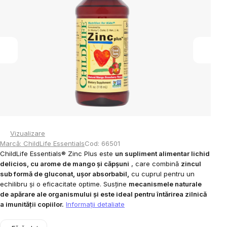
din
5
stele.
Vizualizare
Marcă:
ChildLife Essentials
Cod:
66501
ChildLife Essentials® Zinc Plus este
un supliment alimentar lichid
delicios, cu arome de mango și căpșuni
, care combină
zincul
sub formă de gluconat, ușor absorbabil,
cu cuprul pentru un
echilibru și o eficacitate optime. Susține
mecanismele naturale
de apărare ale organismului și este ideal pentru întărirea zilnică
a imunității copiilor.
Informaţii detaliate