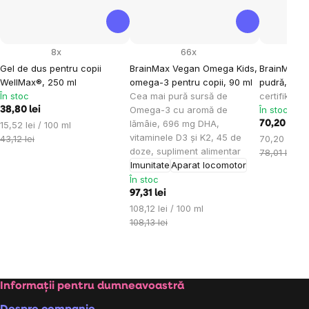
8x
66x
Gel de dus pentru copii
BrainMax Vegan Omega Kids,
BrainMax 
WellMax®, 250 ml
omega-3 pentru copii, 90 ml
pudră, BIO
În stoc
Cea mai pură sursă de
certifikát
Omega-3 cu aromă de
În stoc
38,80 lei
lămâie, 696 mg DHA,
Evaluare
70,20 lei
15,52 lei / 100 ml
vitaminele D3 și K2, 45 de
preţ:
Evaluare
43,12 lei
70,20 lei / 
doze, supliment alimentar
preţ:
78,01 lei
Imunitate
Aparat locomotor
În stoc
97,31 lei
Evaluare
108,12 lei / 100 ml
preţ:
108,13 lei
Subsol
Informații pentru dumneavoastră