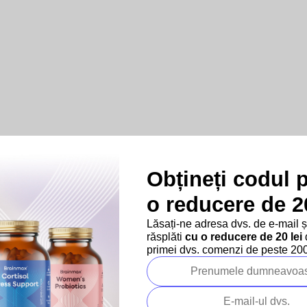
Obțineți codul 
o reducere de 20
Lăsați-ne adresa dvs. de e-mail 
răsplăti
cu o reducere de 20 lei
d
primei dvs. comenzi de peste 200 