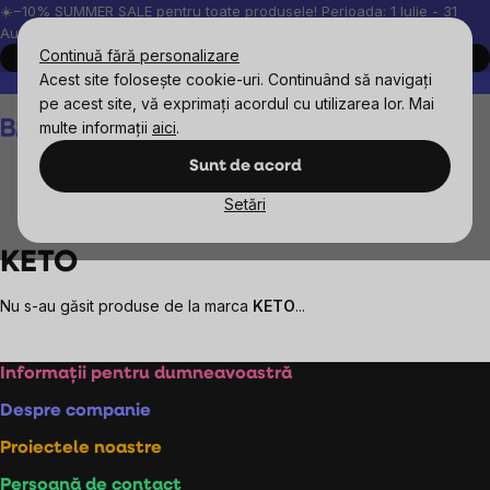
Treci
☀️−10% SUMMER SALE pentru toate produsele! Perioada: 1 Iulie - 31
August, 2026.
la
Continuă fără personalizare
Cumpără acum
conținut
Acest site folosește cookie-uri. Continuând să navigați
Peste 200.000 de recenzii verificate
Produsele noastre sunt testa
pe acest site, vă exprimați acordul cu utilizarea lor. Mai
Coş
multe informații
aici
.
de
cumpărături
Sunt de acord
Setări
Mărcile vândute
KETO
KETO
Nu s-au găsit produse de la marca
KETO
...
Subsol
Informații pentru dumneavoastră
Despre companie
Proiectele noastre
Persoană de contact