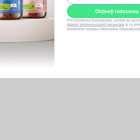
Obțineți reducerea
Prin trimiterea formularului, sunteți de aco
datelor dumneavoastră personale
și cu pri
buletinelor noastre informative inspiraționa