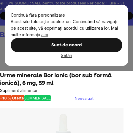
Treci
☀️−10% SUMMER SALE pentru toate produsele! Perioada: 1 Iulie - 31
August, 2026.
la
Continuă fără personalizare
Cumpără acum
conținut
Acest site folosește cookie-uri. Continuând să navigați
Peste 200.000 de recenzii verificate
Produsele noastre sunt testa
pe acest site, vă exprimați acordul cu utilizarea lor. Mai
Coş
multe informații
aici
.
de
cumpărături
Sunt de acord
Setări
Suplimente alimentare
Minerale
Urme minerale Bor ionic (bor sub formă
ionică), 6 mg, 59 ml
Supliment alimentar
–10 %
Oferte
SUMMER SALE
Neevaluat
Evaluarea
medie
a
produsului
este
0,0