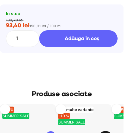
In stoc
103,79 lei
93,40 lei
158,31 lei / 100 ml
Evaluare
preţ:
Adăuga în coş
Produse asociate
–10 %
Mai multe variante
–10 %
SUMMER SALE
–10 %
SUMMER 
SUMMER SALE