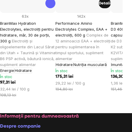
Detalii
63x
142x
BrainMax Hydration
Performance Amino
BrainMax V
Electrolytes, electroliți pentru
Electrolytes Complex, EAA +
D3 4000 IU 
hidratare, măr, 30 de porții,
electroliți, 600 g
Complex de
capsule ve
300 g
Electroliți și
12 aminoacizi EAA + electroliți
de D3 și fo
oligoelemente din Lacul Sărat
pentru suplimentarea în
K2 sub for
din Utah + Taurină și Vitamina
timpul sportului, supliment
K2VITAL®DE
B6 P5P activă, băutură ionică,
alimentar
supliment a
supliment alimentar
Hidratare
Nutriția musculară
Imunitate
A
Energie
Hidratare
În stoc
În stoc
În stoc
175,31 lei
136,30 lei
97,31 lei
Evaluare
Evaluare
29,22 lei / 100 g
1,36 lei / 1
Evaluare
preţ:
preţ:
32,44 lei / 100 g
194,80 lei
151,46 lei
preţ:
108,13 lei
Subsol
Informații pentru dumneavoastră
Despre companie