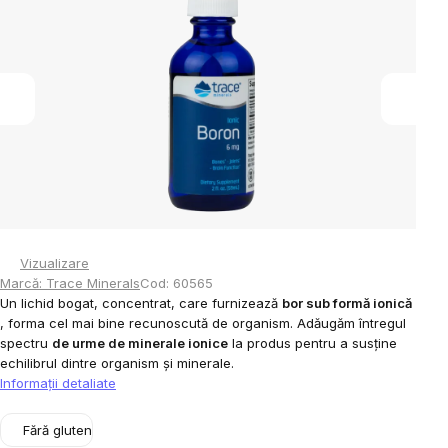
din
5
stele.
Vizualizare
Marcă:
Trace Minerals
Cod:
60565
Un lichid bogat, concentrat, care furnizează
bor sub formă ionică
, forma cel mai bine recunoscută de organism. Adăugăm întregul
spectru
de urme de minerale ionice
la produs pentru a susține
echilibrul dintre organism și minerale.
Informaţii detaliate
Fără gluten