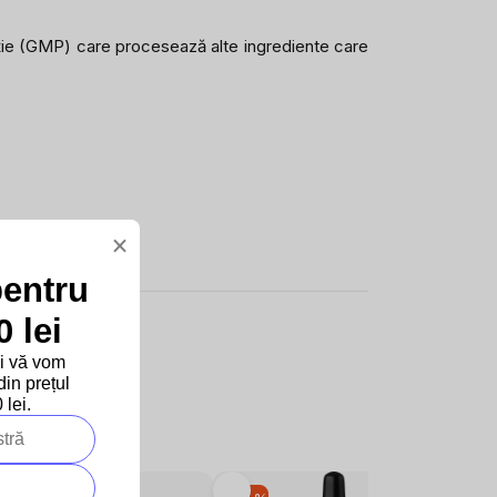
icație (GMP) care procesează alte ingrediente care
×
pentru
 lei
și vă vom
in prețul
lei.