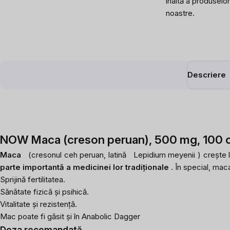
înaltă a produselor
noastre.
Descriere
NOW Maca (creson peruan), 500 mg, 100 c
Maca
(cresonul ceh peruan, latină
Lepidium meyenii
) crește l
parte importantă a medicinei lor tradiționale
. În special, mac
Sprijină fertilitatea.
Sănătate fizică și psihică.
Vitalitate și rezistență.
Mac poate fi găsit și în
Anabolic Dagger
Doza recomandată