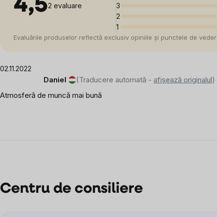
4,5
2 evaluare
3
2
1
Evaluările produselor reflectă exclusiv opiniile și punctele de veder
02.11.2022
Daniel
(Traducere automată -
afișează originalul
)
Atmosferă de muncă mai bună
Centru de consiliere