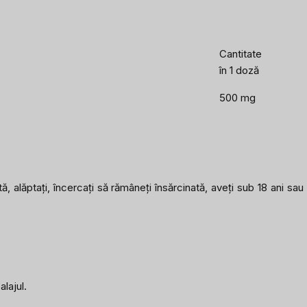
Cantitate
în 1 doză
500 mg
tă, alăptați, încercați să rămâneți însărcinată, aveți sub 18 ani s
lajul.