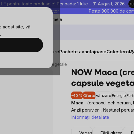
entru toate produsele! Perioada: 1 Iulie - 31 August, 2026.
Cu
astre sunt testate în laborator
Peste 900.000 de come
Blog
Favoritele mele
 acest site, vă
.
egetale
Evaluare
Discuție
Produse similare
tăți
Suplimente alimentare
Pachete avantajoase
Colesterol

), 500 mg, 100 capsule vegetale
NOW Maca (cres
capsule vegeta
–10 %
Oferte
Vânzare
Energie
Fert
Maca
(cresonul ceh peruan, 
Anzii peruvieni. Nasturel perua
Informaţii detaliate
Vegan
Fără gluten
F