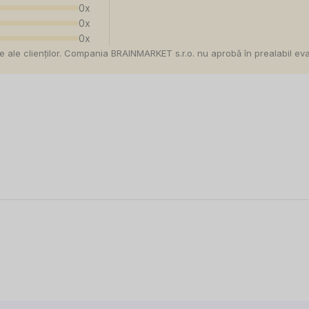
0x
0x
0x
e ale clienților. Compania BRAINMARKET s.r.o. nu aprobă în prealabil evalu