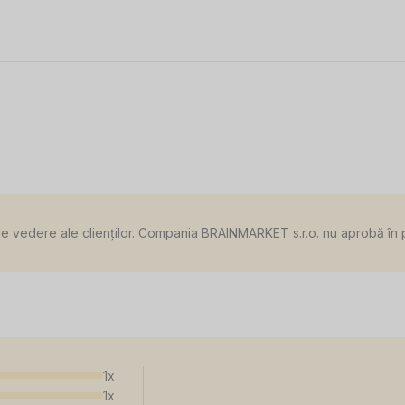
de vedere ale clienților. Compania BRAINMARKET s.r.o. nu aprobă în pre
1x
1x