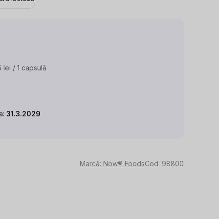
 lei / 1 capsulă
luare
:
la:
31.3.2029
Marcă:
Now® Foods
Cod:
98800