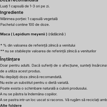
Luați 1 capsulă de 1-3 ori pe zi.
Ingrediente
Mărimea porției: 1 capsulă vegetală
Pachetul contine 100 de doze.
Maca (
Lepidium meyenii
)
(rădăcină
)
* % din valoarea de referință zilnică a venitului
** nu se stabilește valoarea de referință zilnică a veniturilor
Înștiințare
Doar pentru adulti. Dacă suferiți de o afecțiune, sunteți însărcina
de a utiliza acest produs.
Nu depășiți doza zilnică recomandată.
Nu este un substitut pentru o dietă variată.
Poate exista o schimbare naturală a culorii produsului.
A nu se păstra la îndemâna copiilor.
A se pastra intr-un loc uscat si racoros. Vă rugăm să reciclați amba
Alte foldere