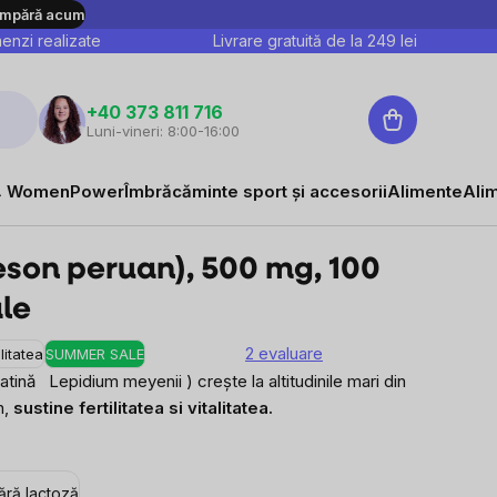
mpără acum
nzi realizate
Livrare gratuită de la
249
lei
Coş
+40 373 811 716
Luni-vineri: 8:00-16:00
de
44,65 lei
cumpărături
Vizualizare
Evaluare preţ:
0,45 lei / 1 capsulă
 WomenPower
Îmbrăcăminte sport și accesorii
Alimente
Ali
on peruan), 500 mg, 100
le
2 evaluare
ilitatea
SUMMER SALE
latină
Lepidium meyenii
) crește la altitudinile mari din
n,
sustine fertilitatea si vitalitatea.
ără lactoză