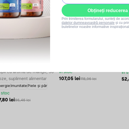
-10 %
-10 %
-
SUMMER SALE
SUMMER SALE
S
Obțineți reducerea
Prin trimiterea formularului, sunteți de aco
datelor dumneavoastră personale
și cu pri
buletinelor noastre informative inspiraționa
7x
23x
rainMax KIDS Liquid
BrainMax ochelari care
NOW
iposomal Vitamin C & Zinc,
blochează 100% lumina
mg,
ango, 150 ml
Imunitate pentru
albastră și verde, Basic
Ene
opii cu aromă de mango, 30
În stoc
În 
oze, supliment alimentar
107,05 lei
118,96 lei
52,
nergie
Imunitate
Piele și păr
n stoc
7,80 lei
86,46 lei