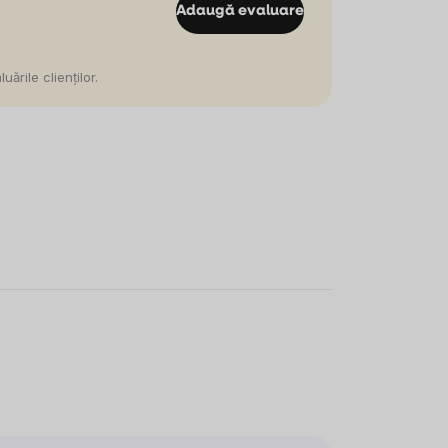
Adaugă evaluare
ările clienților.