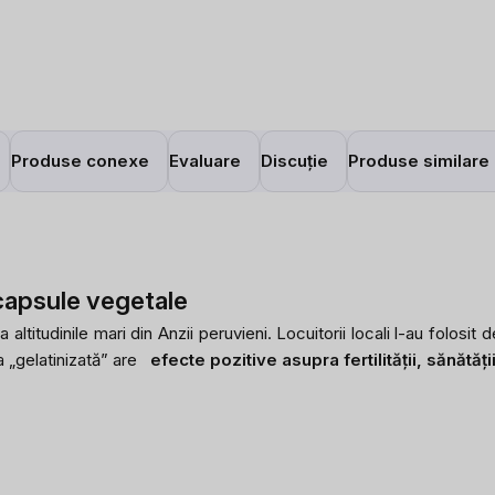
Produse conexe
Evaluare
Discuție
Produse similare
apsule vegetale
a altitudinile mari din Anzii peruvieni. Locuitorii locali l-au folos
a „gelatinizată” are
efecte pozitive asupra fertilității, sănătății 