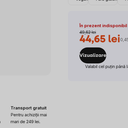
În prezent indisponibil
49,62 lei
44,65 lei
0,45
Eva
preţ
Vizualizare
Valabil cel puțin până 
Transport gratuit
Pentru achiziții mai
a
mari de 249 lei.