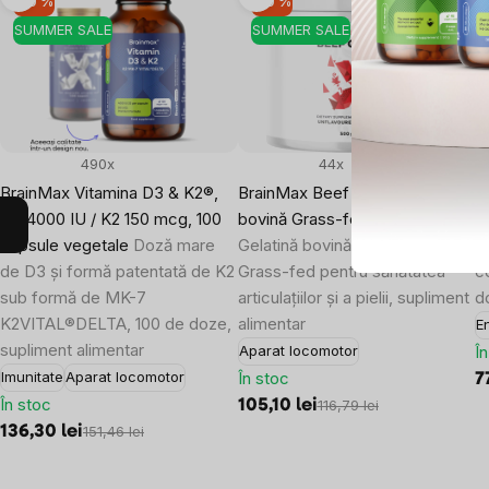
-10 %
-10 %
SUMMER SALE
SUMMER SALE
490x
44x
BrainMax Vitamina D3 & K2®,
BrainMax Beef Gelatin, gelatină
B
D3 4000 IU / K2 150 mcg, 100
bovină Grass-fed, 500 g
L
capsule vegetale
Doză mare
Gelatină bovină certificată
m
de D3 și formă patentată de K2
Grass-fed pentru sănătatea
c
sub formă de MK-7
articulațiilor și a pielii, supliment
d
K2VITAL®DELTA, 100 de doze,
alimentar
E
supliment alimentar
Î
Aparat locomotor
În stoc
Imunitate
Aparat locomotor
7
În stoc
105,10 lei
116,79 lei
136,30 lei
151,46 lei