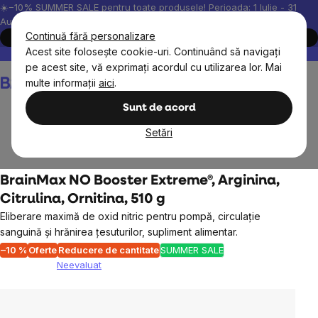
Treci
☀️−10% SUMMER SALE pentru toate produsele! Perioada: 1 Iulie - 31
August, 2026.
la
Continuă fără personalizare
Cumpără acum
conținut
Acest site folosește cookie-uri. Continuând să navigați
Peste 200.000 de recenzii verificate
Produsele noastre sunt testa
pe acest site, vă exprimați acordul cu utilizarea lor. Mai
Coş
multe informații
aici
.
de
cumpărături
Sunt de acord
Setări
BrainMax
BrainMax suplimente nutritive
Aminoacizi
BrainMax NO Booster Extreme®, Arginina,
Citrulina, Ornitina, 510 g
Eliberare maximă de oxid nitric pentru pompă, circulație
sanguină și hrănirea țesuturilor, supliment alimentar.
–10 %
Oferte
Reducere de cantitate
SUMMER SALE
Neevaluat
Evaluarea
medie
a
produsului