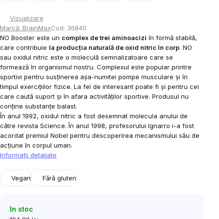
Vizualizare
Marcă:
BrainMax
Cod:
36840
NO Booster este un
complex de trei aminoacizi
în formă stabilă,
care contribuie
la producția naturală de oxid nitric în corp
. NO
sau oxidul nitric este o moleculă semnalizatoare care se
formează în organismul nostru. Complexul este
popular printre
sportivi pentru susținerea așa-numitei pompe musculare și în
timpul exercițiilor fizice. La fel de interesant poate fi și pentru cei
care caută suport și în afara activităților sportive. Produsul nu
conține substanțe balast.
În anul 1992, oxidul nitric a fost desemnat molecula anului de
către revista
Science
. În anul 1998, profesorului Ignarro i-a fost
acordat premiul Nobel pentru descoperirea mecanismului său de
acțiune în corpul uman.
Informaţii detaliate
Vegan
Fără gluten
In stoc