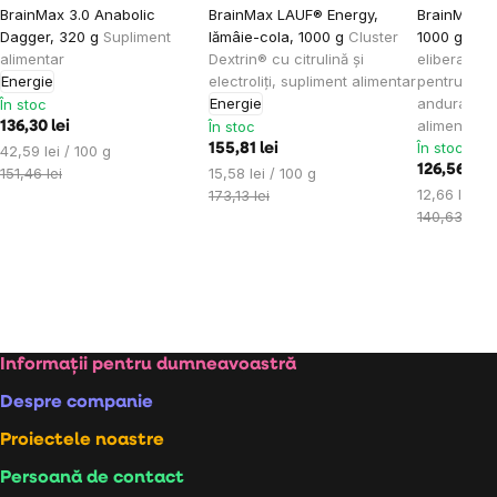
BrainMax 3.0 Anabolic
BrainMax LAUF® Energy,
BrainMax Cl
Dagger, 320 g
Supliment
lămâie-cola, 1000 g
Cluster
1000 g
Car
alimentar
Dextrin® cu citrulină și
eliberare t
Energie
electroliți, supliment alimentar
pentru spor
Energie
anduranță,
În stoc
alimentar
În stoc
136,30 lei
În stoc
Evaluare
155,81 lei
42,59 lei / 100 g
126,56 lei
preţ:
Evaluare
151,46 lei
15,58 lei / 100 g
Evaluare
preţ:
12,66 lei / 
173,13 lei
preţ:
140,63 lei
Subsol
Informații pentru dumneavoastră
Despre companie
Proiectele noastre
Persoană de contact