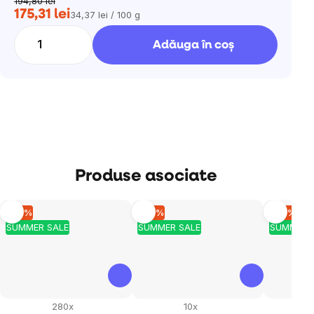
194,80 lei
175,31 lei
34,37 lei / 100 g
Evaluare
preţ:
Adăuga în coş
Produse asociate
–10 %
–10 %
–10 %
SUMMER SALE
SUMMER SALE
SUMMER 
280x
10x