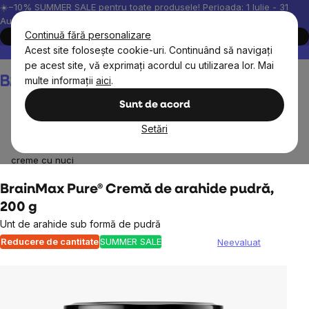
Treci
☀️−10% SUMMER SALE pentru toate produsele! Perioada: 1 Iulie - 31
August, 2026.
la
Continuă fără personalizare
Cumpără acum
conținut
Acest site folosește cookie-uri. Continuând să navigați
Peste 200.000 de recenzii verificate
Produsele noastre sunt testa
pe acest site, vă exprimați acordul cu utilizarea lor. Mai
Coş
multe informații
aici
.
de
cumpărături
Sunt de acord
Setări
Alimente
Creme de nuci, gemuri și marmelade
100%
creme cu nuci
BrainMax Pure® Cremă de arahide pudră,
200 g
Unt de arahide sub formă de pudră
Reducere de cantitate
SUMMER SALE
Neevaluat
Evaluarea
medie
a
produsului
este