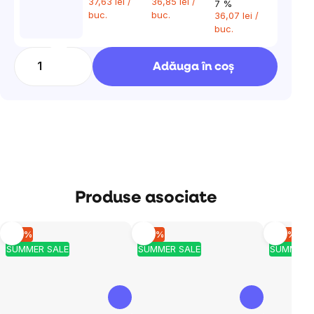
37,63 lei
/
36,85 lei
/
7 %
buc.
buc.
36,07 lei
/
buc.
Adăuga în coş
Produse asociate
–10 %
–10 %
–10 %
SUMMER SALE
SUMMER SALE
SUMMER 