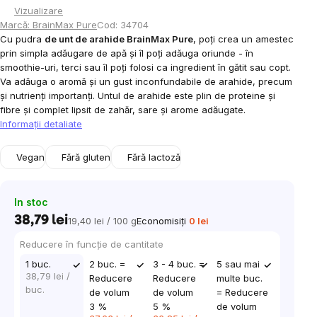
Vizualizare
Marcă:
BrainMax Pure
Cod:
34704
Cu pudra
de unt de arahide BrainMax Pure
, poți crea un amestec
prin simpla adăugare de apă și îl poți adăuga oriunde - în
smoothie-uri, terci sau îl poți folosi ca ingredient în gătit sau copt.
Va adăuga o aromă și un gust inconfundabile de arahide, precum
și nutrienți importanți. Untul de arahide este plin de proteine ​​și
fibre și complet lipsit de zahăr, sare și arome adăugate.
Informaţii detaliate
Vegan
Fără gluten
Fără lactoză
In stoc
38,79 lei
19,40 lei / 100 g
Economisiţi
0 lei
Evaluare
preţ:
Reducere în funcţie de cantitate
1 buc.
2 buc. =
3 - 4 buc. =
5 sau mai
38,79 lei
/
Reducere
Reducere
multe buc.
buc.
de volum
de volum
= Reducere
3 %
5 %
de volum