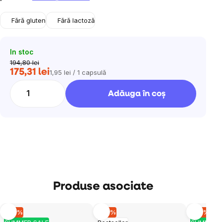
Fără gluten
Fără lactoză
In stoc
194,80 lei
175,31 lei
1,95 lei / 1 capsulă
Evaluare
preţ:
Adăuga în coş
Produse asociate
–10 %
–10 %
–10 %