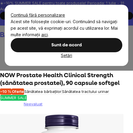
Treci
☀️−10% SUMMER SALE pentru toate produsele! Perioada: 1 Iulie - 31
August, 2026.
la
Continuă fără personalizare
Cumpără acum
conținut
Acest site folosește cookie-uri. Continuând să navigați
Peste 200.000 de recenzii verificate
Produsele noastre sunt testa
pe acest site, vă exprimați acordul cu utilizarea lor. Mai
Coş
multe informații
aici
.
de
cumpărături
Sunt de acord
Setări
Bărbați
Sănătatea prostatei
NOW Prostate Health Clinical Strength
(sănătatea prostatei), 90 capsule softgel
–10 %
Oferte
Sănătatea bărbaților
Sănătatea tractului urinar
SUMMER SALE
Neevaluat
Evaluarea
medie
a
produsului
este