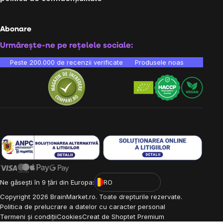
Abonare
Urmărește-ne pe rețelele sociale:
Peste 200.000 de recenzii verificate
Produsele noastre sunt testa
Ne găsești în 9 țări din Europa:
RO
Copyright
2026
BrainMarket.ro. Toate drepturile rezervate.
Politica de prelucrare a datelor cu caracter personal
Termeni și condiții
Cookies
Creat de Shoptet Premium