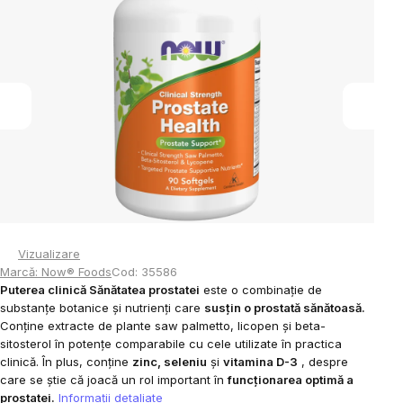
0,0
din
5
stele.
Vizualizare
Marcă:
Now® Foods
Cod:
35586
Puterea clinică Sănătatea prostatei
este o combinație de
substanțe botanice și nutrienți care
susțin o prostată sănătoasă.
Conține extracte de plante saw palmetto, licopen și beta-
sitosterol în potențe comparabile cu cele utilizate în practica
clinică. În plus, conține
zinc, seleniu
și
vitamina D-3
, despre
care se știe că joacă un rol important în
funcționarea optimă a
prostatei.
Informaţii detaliate