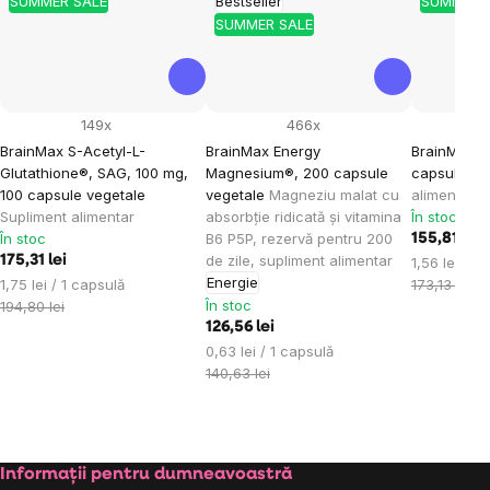
SUMMER SALE
Bestseller
SUMMER 
SUMMER SALE
149x
466x
BrainMax S-Acetyl-L-
BrainMax Energy
BrainMax T
Glutathione®, SAG, 100 mg,
Magnesium®, 200 capsule
capsule ve
100 capsule vegetale
vegetale
Magneziu malat cu
alimentar
Supliment alimentar
absorbție ridicată și vitamina
În stoc
În stoc
B6 P5P, rezervă pentru 200
155,81 lei
de zile, supliment alimentar
175,31 lei
Evaluare
1,56 lei / 1
Energie
Evaluare
preţ:
1,75 lei / 1 capsulă
173,13 lei
preţ:
În stoc
194,80 lei
126,56 lei
Evaluare
0,63 lei / 1 capsulă
preţ:
140,63 lei
Subsol
Informații pentru dumneavoastră