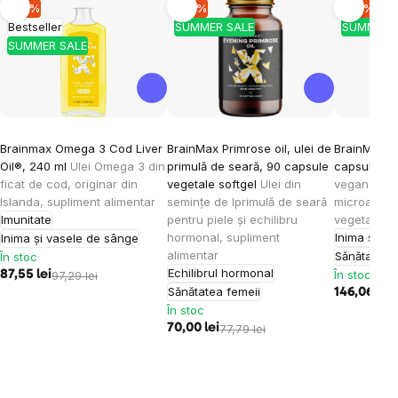
-10 %
-10 %
-10 %
Bestseller
SUMMER SALE
SUMMER 
SUMMER SALE
Brainmax Omega 3 Cod Liver
BrainMax Primrose oil, ulei de
BrainMax V
Oil®, 240 ml
Ulei Omega 3 din
primulă de seară, 90 capsule
capsule ge
ficat de cod, originar din
vegetale softgel
Ulei din
vegan omeg
Islanda, supliment alimentar
semințe de lprimulă de seară
microalge 
Imunitate
pentru piele și echilibru
vegetale, s
hormonal, supliment
Inima și v
Inima și vasele de sânge
alimentar
Sănătatea o
În stoc
Echilibrul hormonal
În stoc
87,55 lei
97,29 lei
Sănătatea femeii
146,06 lei
1
În stoc
70,00 lei
77,79 lei