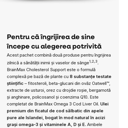
Pentru că îngrijirea de sine
începe cu alegerea potrivită
Acest pachet combină două produse pentru îngrijirea
1,2,3
zilnică a sănătății inimii și vaselor de sânge
.
BrainMax Cholesterol Support este o formulă
complexă pe bază de plante cu
8 substanțe testate
științific
– fitosteroli, beta-glucani din ovăz Oatwell™,
extracte de usturoi, orez cu drojdie roșie, bergamotă
și anghinare, policosanol și coenzima Q10. Este
completat de BrainMax Omega 3 Cod Liver Oil.
Ulei
premium din ficatul de cod sălbatic din apele
pure ale Islandei, bogat în mod natural în acizi
grași omega-3 și vitaminele A, D și E.
Ambele