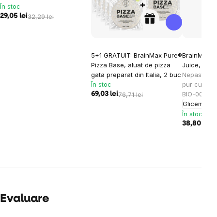
În stoc
29,05 lei
32,29 lei
5+1 GRATUIT: BrainMax Pure®
BrainMax P
Pizza Base, aluat de pizza
Juice, BIO,
gata preparat din Italia, 2 buc
Nepasteuriz
În stoc
pur cu pulpă
BIO-008
69,03 lei
76,71 lei
Glicemia
Di
În stoc
38,80 lei
43
Evaluare