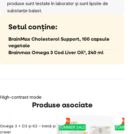
produse sunt testate în laborator și sunt lipsite de
substanțe balast.
Setul conține:
BrainMax Cholesterol Support, 100 capsule
vegetale
Brainmax Omega 3 Cod Liver Oil®, 240 ml
High-contrast mode
Produse asociate
-10 %
-10 %
-10 %
SUMMER SALE
Omega 3 + D3 și K2 – Inimă și
SUMMER SALE
SUMMER 
creier