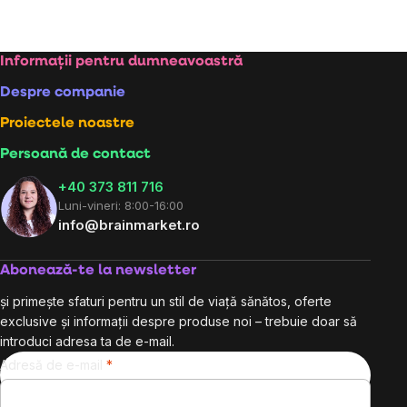
Subsol
Informații pentru dumneavoastră
Despre companie
Proiectele noastre
Persoană de contact
+40 373 811 716
Luni-vineri: 8:00-16:00
info@brainmarket.ro
Abonează-te la newsletter
și primește sfaturi pentru un stil de viață sănătos, oferte
exclusive și informații despre produse noi – trebuie doar să
introduci adresa ta de e-mail.
Adresă de e-mail