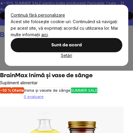
Treci
☀️−10% SUMMER SALE pentru toate produsele! Perioada: 1 Iulie - 31
August, 2026.
la
Continuă fără personalizare
Cumpără acum
conținut
Acest site folosește cookie-uri. Continuând să navigați
Peste 200.000 de recenzii verificate
Produsele noastre sunt testa
pe acest site, vă exprimați acordul cu utilizarea lor. Mai
Coş
multe informații
aici
.
de
cumpărături
Sunt de acord
Setări
Colesterol
BrainMax Inimă și vase de sânge
Supliment alimentar
–10 %
Oferte
Inima și vasele de sânge
SUMMER SALE
0 evaluare