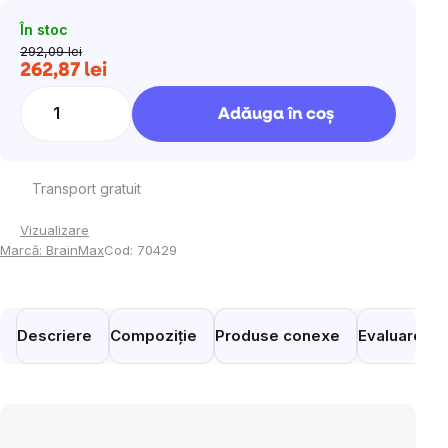
În stoc
292,09 lei
262,87 lei
Evaluare
preţ:
Adăuga în coş
Transport gratuit
Vizualizare
Marcă:
BrainMax
Cod:
70429
Descriere
Compoziție
Produse conexe
Evaluare