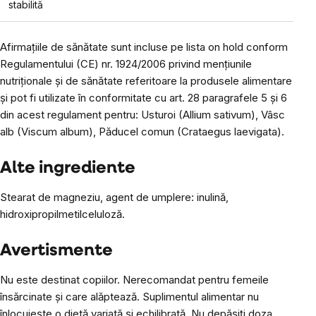
stabilită
Afirmațiile de sănătate sunt incluse pe lista on hold conform
Regulamentului (CE) nr. 1924/2006 privind mențiunile
nutriționale și de sănătate referitoare la produsele alimentare
și pot fi utilizate în conformitate cu art. 28 paragrafele 5 și 6
din acest regulament pentru: Usturoi (Allium sativum), Vâsc
alb (Viscum album), Păducel comun (Crataegus laevigata).
Alte ingrediente
Stearat de magneziu, agent de umplere: inulină,
hidroxipropilmetilceluloză.
Avertismente
Nu este destinat copiilor. Nerecomandat pentru femeile
însărcinate și care alăptează. Suplimentul alimentar nu
înlocuiește o dietă variată și echilibrată. Nu depășiți doza