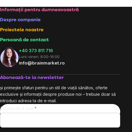
Subsol
Informații pentru dumneavoastră
Despre companie
Proiectele noastre
Persoană de contact
+40 373 811 716
Luni-vineri: 8:00-16:00
info@brainmarket.ro
Abonează-te la newsletter
și primește sfaturi pentru un stil de viață sănătos, oferte
exclusive și informații despre produse noi – trebuie doar să
introduci adresa ta de e-mail.
Adresă de e-mail