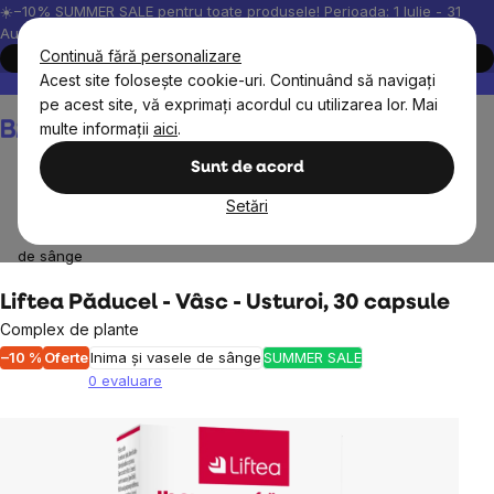
Treci
☀️−10% SUMMER SALE pentru toate produsele! Perioada: 1 Iulie - 31
August, 2026.
la
Continuă fără personalizare
Cumpără acum
conținut
Acest site folosește cookie-uri. Continuând să navigați
Peste 200.000 de recenzii verificate
Produsele noastre sunt testa
pe acest site, vă exprimați acordul cu utilizarea lor. Mai
Coş
multe informații
aici
.
de
cumpărături
Sunt de acord
Setări
Obiective
Părți ale corpului (organe)
Inima și vasele
de sânge
Liftea Păducel - Vâsc - Usturoi, 30 capsule
Complex de plante
–10 %
Oferte
Inima și vasele de sânge
SUMMER SALE
0 evaluare