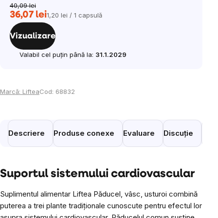
40,09 lei
36,07 lei
1,20 lei / 1 capsulă
Evaluare
preţ:
Vizualizare
Valabil cel puțin până la:
31.1.2029
Marcă:
Liftea
Cod:
68832
Descriere
Produse conexe
Evaluare
Discuție
Prod
Suportul sistemului cardiovascular
Suplimentul alimentar Liftea Păducel, vâsc, usturoi combină
puterea a trei plante tradiționale cunoscute pentru efectul lor
asupra sistemului cardiovascular. Păducelul comun susține