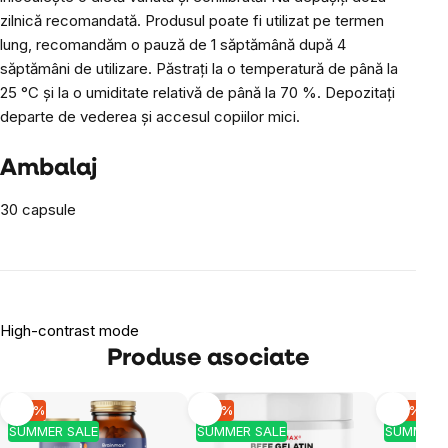
zilnică recomandată. Produsul poate fi utilizat pe termen
lung, recomandăm o pauză de 1 săptămână după 4
săptămâni de utilizare. Păstrați la o temperatură de până la
25 °C și la o umiditate relativă de până la 70 %. Depozitați
departe de vederea și accesul copiilor mici.
Ambalaj
30 capsule
High-contrast mode
Produse asociate
-10 %
-10 %
-10 %
SUMMER SALE
SUMMER SALE
SUMMER 