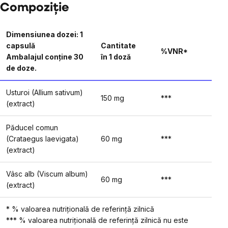
Compoziție
Dimensiunea dozei: 1
capsulă
Cantitate
%VNR*
Ambalajul conține 30
în 1 doză
de doze.
Usturoi (Allium sativum)
150 mg
***
(extract)
Păducel comun
(Crataegus laevigata)
60 mg
***
(extract)
Vâsc alb (Viscum album)
60 mg
***
(extract)
* % valoarea nutrițională de referință zilnică
*** % valoarea nutrițională de referință zilnică nu este