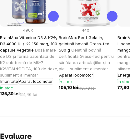
490x
44x
BrainMax Vitamina D3 & K2®,
BrainMax Beef Gelatin,
BrainMax K
D3 4000 IU / K2 150 mcg, 100
gelatină bovină Grass-fed,
Liposomal V
capsule vegetale
Doză mare
500 g
Gelatină bovină
mango, 15
de D3 și formă patentată de
certificată Grass-fed pentru
pentru cop
K2 sub formă de MK-7
sănătatea articulațiilor și a
mango, 30 
K2VITAL®DELTA, 100 de doze,
pielii, supliment alimentar
alimentar
supliment alimentar
Aparat locomotor
Energie
Imu
Imunitate
Aparat locomotor
În stoc
În stoc
În stoc
105,10 lei
116,79 lei
77,80 lei
86
136,30 lei
151,46 lei
Evaluare