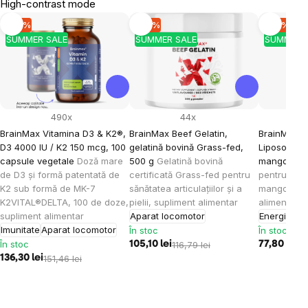
High-contrast mode
-10 %
-10 %
-10 %
SUMMER SALE
SUMMER SALE
SUMMER 
490x
44x
BrainMax Vitamina D3 & K2®,
BrainMax Beef Gelatin,
BrainMax K
D3 4000 IU / K2 150 mcg, 100
gelatină bovină Grass-fed,
Liposomal V
capsule vegetale
Doză mare
500 g
Gelatină bovină
mango, 15
de D3 și formă patentată de
certificată Grass-fed pentru
pentru cop
K2 sub formă de MK-7
sănătatea articulațiilor și a
mango, 30 
K2VITAL®DELTA, 100 de doze,
pielii, supliment alimentar
alimentar
supliment alimentar
Aparat locomotor
Energie
Imu
Imunitate
Aparat locomotor
În stoc
În stoc
În stoc
105,10 lei
116,79 lei
77,80 lei
86
136,30 lei
151,46 lei