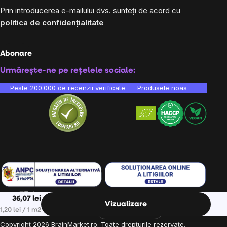
Prin introducerea e-mailului dvs. sunteți de acord cu
politica de confidențialitate
Abonare
Urmărește-ne pe rețelele sociale:
Peste 200.000 de recenzii verificate
Produsele noastre sunt testa
36,07 lei
Vizualizare
Ne găsești în 9 țări din Europa:
RO
Evaluare preţ:
1,20 lei / 1 m2
Copyright
2026
BrainMarket.ro. Toate drepturile rezervate.