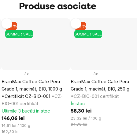
Produse asociate
Obțineți reducerea
–10 %
–10 %
SUMMER SALE
SUMMER SALE
Prin trimiterea formularului, sunteți de aco
datelor dumneavoastră personale
și cu pri
buletinelor noastre informative inspiraționa
3x
3x
BrainMax Coffee Cafe Peru
BrainMax Coffee Cafe Peru
Grade 1, macinát, BIO, 1000 g
Grade 1, macinát, BIO, 250 g
*Certifikát CZ-BIO-001
*CZ-
*CZ-BIO-001 certifikát
BIO-001 certifikát
În stoc
Ultimile 3 bucăți în stoc
58,30 lei
Evaluare
23,32 lei / 100 g
146,06 lei
preţ:
64,79 lei
Evaluare
14,61 lei / 100 g
preţ:
162,30 lei