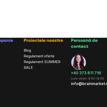
mpanie
Proiectele noastre
Persoană de
contact
Blog
Regulament oferte
Regulament SUMMER
SALE
+40 373 811 716
Luni-vineri: 8:00-16:00
info@brainmarket.