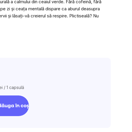
ală a calmului din ceaiul verde. Fără cofeină, fără
produsului
ă pe zi și ceața mentală dispare ca aburul deasupra
este
nervii și lăsați-vă creierul să respire. Plictiseală? Nu
0,0
din
5
stele.
ei / 1 capsulă
are
ăuga în coş