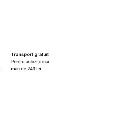
Transport gratuit
Pentru achiziții mai
a
mari de 249 lei.
Obțineți codul 
o reducere de 20
Lăsați-ne adresa dvs. de e-mail 
răsplăti
cu o reducere de 20 lei
d
primei dvs. comenzi de peste 200 