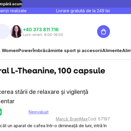
mpără acum
nzi realizate
Livrare gratuită de la
249
lei
Coş
+40 373 811 716
Luni-vineri: 8:00-16:00
de
cumpărături
 WomenPower
Îmbrăcăminte sport și accesorii
Alimente
Ali
al L-Theanine, 100 capsule
rea stării de relaxare și vigilență
mentar
Neevaluat
E
Evaluarea
Marcă:
BrainMax
Cod:
67197
medie
ât un aparat de cafea într-o dimineață de luni, intră în
a