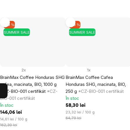
–10 %
–10 %
SUMMER SALE
SUMMER SALE
2x
1x
BrainMax Coffee Honduras SHG
BrainMax Coffee Cafea
cafea, macinata, BIO, 1000 g
Honduras SHG, macinata, BIO,
*CZ-BIO-001 certifikát
*CZ-
250 g
*CZ-BIO-001 certifikát
BIO-001 certifikát
În stoc
În stoc
58,30 lei
Evaluare
23,32 lei / 100 g
146,06 lei
preţ:
64,79 lei
Evaluare
14,61 lei / 100 g
preţ:
162,30 lei