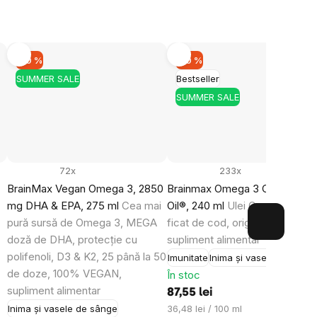
–10 %
–10 %
SUMMER SALE
Bestseller
rd cu
prelucrarea
mirea
SUMMER SALE
le.
72x
233x
BrainMax Vegan Omega 3, 2850
Brainmax Omega 3 Cod Liver
mg DHA & EPA, 275 ml
Cea mai
Oil®, 240 ml
Ulei Omega 3 din
pură sursă de Omega 3, MEGA
ficat de cod, originar din Island
doză de DHA, protecție cu
supliment alimentar
polifenoli, D3 & K2, 25 până la 50
Imunitate
Inima și vasele de sâng
de doze, 100% VEGAN,
În stoc
supliment alimentar
87,55 lei
Evaluare
Inima și vasele de sânge
36,48 lei / 100 ml