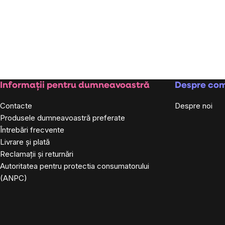
Subsol
Informații pentru dumneavoastră
Despre co
Contacte
Despre noi
Produsele dumneavoastră preferate
Întrebări frecvente
Livrare și plată
Reclamații și returnări
Autoritatea pentru protectia consumatorului
(ANPC)