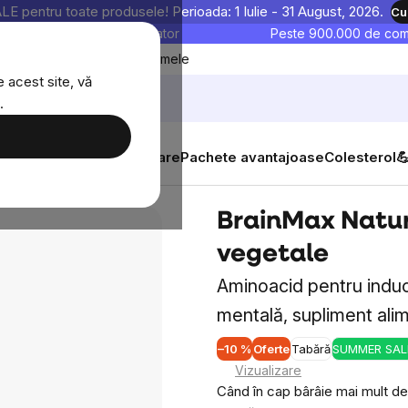
entru toate produsele! Perioada: 1 Iulie - 31 August, 2026.
Cu
astre sunt testate în laborator
Peste 900.000 de come
Blog
Favoritele mele
 acest site, vă
.
tăți
Suplimente alimentare
Pachete avantajoase
Colesterol

sule vegetale
BrainMax Natur
vegetale
Aminoacid pentru induce
mentală, supliment ali
–10 %
Oferte
Tabără
SUMMER SAL
Vizualizare
Când în cap bârâie mai mult dec