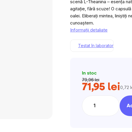
scenă L-Theanina – esența natur
agitație, fără scuze! O capsul
oalei. Eliberați mintea, liniștiți 
cunoaștem.
Informaţii detaliate
Testat în laborator
In stoc
79,96 lei
71,95 lei
0,72 l
Evalu
preţ:
Ad