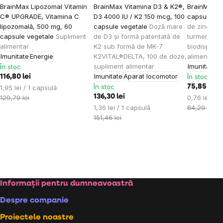
BrainMax Lipozomal Vitamin
BrainMax Vitamina D3 & K2®,
BrainMax Z
C® UPGRADE, Vitamina C
D3 4000 IU / K2 150 mcg, 100
capsule ve
lipozomală, 500 mg, 60
capsule vegetale
Doză mare
de zinc, cu
capsule vegetale
Supliment
de D3 și formă patentată de
turmeric în
alimentar
K2 sub formă de MK-7
biodisponib
Imunitate
Energie
K2VITAL®DELTA, 100 de doze,
alimentar
supliment alimentar
Imunitate
În stoc
Imunitate
Aparat locomotor
În stoc
116,80 lei
În stoc
Evaluare
75,85 lei
1,95 lei / 1 capsulă
preţ:
136,30 lei
Evaluare
129,79 lei
0,76 lei / 1
Evaluare
preţ:
1,36 lei / 1 capsulă
84,29 lei
preţ:
151,46 lei
Subsol
Informații pentru dumneavoastră
Despre companie
Proiectele noastre