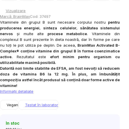
Vizualizare
Marcă:
BrainMax
Cod:
37497
Vitaminele din grupul B sunt necesare corpului nostru
pentru
producerea energiei
,
sinteza
celulelor
,
sănătatea sistemului
nervos
și multe alte
procese metabolice
. Vitaminele din
complexul B sunt prezente în dieta noastră, dar în forme pe care
nu toți le pot utiliza pe deplin.
De aceea,
BrainMax Activated B-
Complex®
conține vitamine din grupul B în
forme coenzimatice
active.
Rezultatul este
efort minim pentru organism cu
utilizabilitate maximă posibilă.
Datorită noii limite stabilite de EFSA, am fost nevoiți să reducem
doza de vitamina B6 la 12 mg. În plus, am îmbunătățit
compoziția astfel încât produsul să conțină doar forme active de
vitamine!
Informaţii detaliate
Vegan
Testat în laborator
In stoc