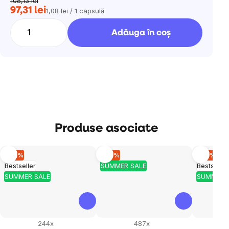
108,13 lei
97,31 lei
1,08 lei / 1 capsulă
Evaluare
preţ:
Adăuga în coş
Produse asociate
–10 %
–10 %
–10 %
Bestseller
SUMMER SALE
Bestseller
SUMMER SALE
SUMMER 
244x
487x