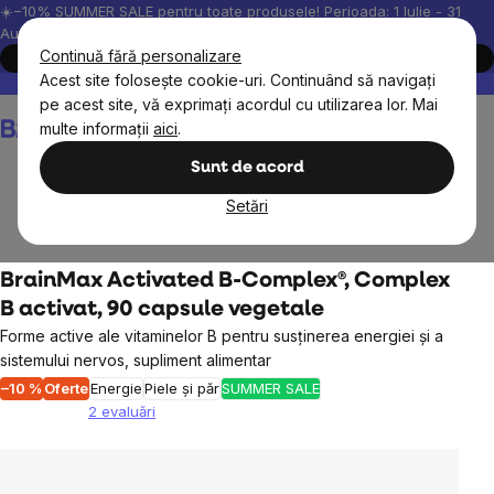
Treci
☀️−10% SUMMER SALE pentru toate produsele! Perioada: 1 Iulie - 31
August, 2026.
la
Continuă fără personalizare
Cumpără acum
conținut
Acest site folosește cookie-uri. Continuând să navigați
Peste 200.000 de recenzii verificate
Produsele noastre sunt testa
pe acest site, vă exprimați acordul cu utilizarea lor. Mai
Coş
multe informații
aici
.
de
cumpărături
Sunt de acord
Setări
Suplimente alimentare
Vitamine, antioxidanți
BrainMax Activated B-Complex®, Complex
B activat, 90 capsule vegetale
Forme active ale vitaminelor B pentru susținerea energiei și a
sistemului nervos, supliment alimentar
–10 %
Oferte
Energie
Piele și păr
SUMMER SALE
2 evaluări
Evaluarea
medie
a
produsului