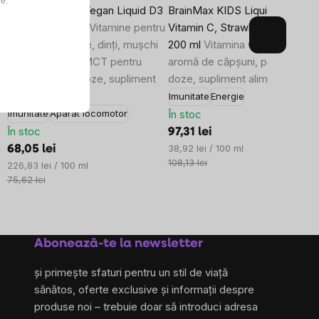
le.
BrainMax KIDS Vegan Liquid D3
BrainMax KIDS Liquid Liposom
& K2 & K1, 30 ml
Vitamine pentru
Vitamin C, Strawberry, 500 mg
3
copii pentru oase, dinți, mușchi
200 ml
Vitamina C lipozomală 
și imunitate, cu MCT pentru
aromă de căpșuni, până la 80 
e
absorbție, 164 doze, supliment
doze, supliment alimentar
alimentar
Imunitate
Energie
În stoc
Imunitate
Aparat locomotor
În stoc
97,31 lei
Evaluare
38,92 lei / 100 ml
68,05 lei
preţ:
108,13 lei
Evaluare
226,83 lei / 100 ml
preţ:
75,62 lei
Abonează-te la newsletter
și primește sfaturi pentru un stil de viață
sănătos, oferte exclusive și informații despre
produse noi – trebuie doar să introduci adresa