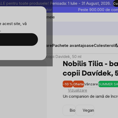
entru toate produsele! Perioada: 1 Iulie - 31 August, 2026.
Cu
astre sunt testate în laborator
Peste 900.000 de come
Blog
Favoritele mele
 acest site, vă
.
tăți
Suplimente alimentare
Pachete avantajoase
Colesterol

 - balsam de eucalipt pentru copii Davídek, 50 ml
Nobilis Tilia -
copii Davídek, 
–10 %
Oferte
Vânzare
SUMMER SA
Vizualizare
Un companion de iarnă de încre
Bio
Vegan