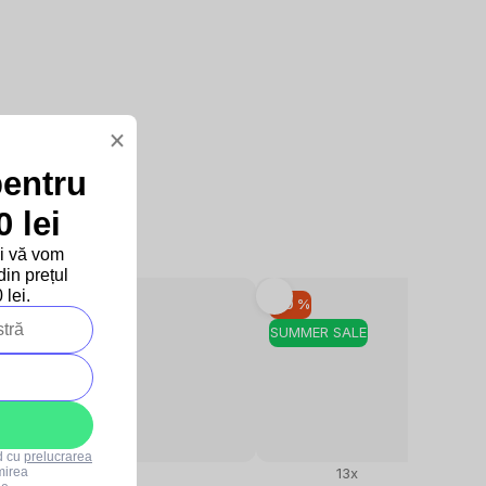
×
pentru
 lei
și vă vom
in prețul
lei.
–10 %
–10 %
SUMMER SALE
SUMMER SALE
rd cu
prelucrarea
mirea
7x
13x