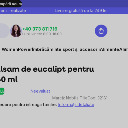
mpără acum
nzi realizate
Livrare gratuită de la
249
lei
Coş
+40 373 811 716
Luni-vineri: 8:00-16:00
de
cumpărături
 WomenPower
Îmbrăcăminte sport și accesorii
Alimente
Ali
 balsam de eucalipt pentru
50 ml
Neevaluat
LE
Evaluarea
Marcă:
Nobilis Tilia
Cod:
32181
medie
dere pentru întreaga familie.
Informaţii detaliate
a
produsului
este