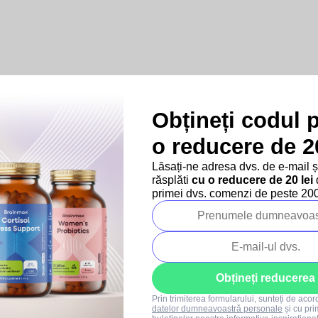
Obțineți codul 
o reducere de 20
Produse asociate
Lăsați-ne adresa dvs. de e-mail 
răsplăti
cu o reducere de 20 lei
d
primei dvs. comenzi de peste 200 
SUMMER SALE
–10 %
SUMMER SALE
Obțineți reducerea
Prin trimiterea formularului, sunteți de aco
datelor dumneavoastră personale
și cu pri
8x
66x