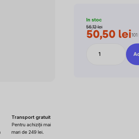
In stoc
56,12 lei
50,50 lei
101 
Eva
preţ
Ad
Transport gratuit
Pentru achiziții mai
a
mari de 249 lei.