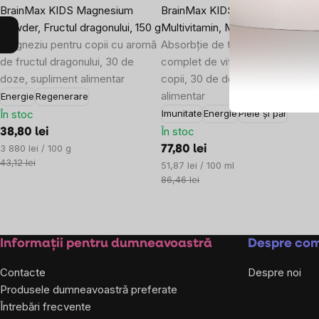
BrainMax KIDS Magnesium
BrainMax KIDS Liquid Liposoma
Powder, Fructul dragonului, 150 g
Multivitamin, Mango, 150 ml
Magneziu pentru copii cu aromă
Absorbție de top și spectru
de fructul dragonului, 30 de
complet de vitamine pentru
doze, supliment alimentar
copii, 30 de doze, supliment
alimentar
Energie
Regenerare
În stoc
Imunitate
Energie
Piele și păr
În stoc
38,80 lei
Evaluare
3 880 lei / 100 g
77,80 lei
preţ:
43,12 lei
Evaluare
51,87 lei / 100 ml
preţ:
86,46 lei
Subsol
Informații pentru dumneavoastră
Despre co
Contacte
Despre noi
Produsele dumneavoastră preferate
Întrebări frecvente