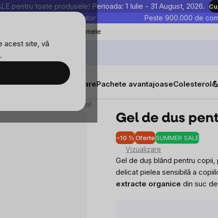
entru toate produsele! Perioada: 1 Iulie - 31 August, 2026.
Cu
astre sunt testate în laborator
Peste 900.000 de come
Blog
Favoritele mele
 acest site, vă
.
tăți
Suplimente alimentare
Pachete avantajoase
Colesterol

entru copii WellMax®, 250 ml
Gel de dus pent
–10 %
Oferte
SUMMER SALE
Evalu
Vizualizare
medi
Gel de duș blând pentru copii
a
delicat pielea sensibilă a copiil
produ
extracte organice
din suc de 
este
0,0
din