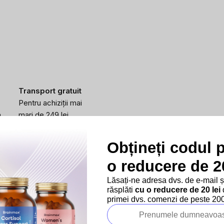
Transport gratuit
Pentru achiziții mai
a
mari de 249 lei.
Obțineți codul 
o reducere de 20
Lăsați-ne adresa dvs. de e-mail 
răsplăti
cu o reducere de 20 lei
d
primei dvs. comenzi de peste 200 