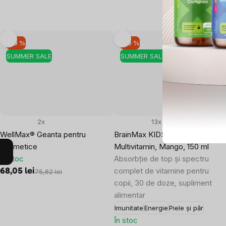
–10 %
–10 %
SUMMER SALE
SUMMER SALE
2x
13x
WellMax® Geanta pentru
BrainMax KIDS Liquid Liposoma
cosmetice
Multivitamin, Mango, 150 ml
În stoc
Absorbție de top și spectru
complet de vitamine pentru
68,05 lei
75,62 lei
copii, 30 de doze, supliment
alimentar
Imunitate
Energie
Piele și păr
În stoc