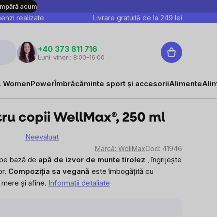
mpără acum
nzi realizate
Livrare gratuită de la
249
lei
Coş
+40 373 811 716
Luni-vineri: 8:00-16:00
de
cumpărături
 WomenPower
Îmbrăcăminte sport și accesorii
Alimente
Ali
ru copii WellMax®, 250 ml
Neevaluat
area
Marcă:
WellMax
Cod:
41946
e
, pe bază de
apă de izvor de munte tirolez
, îngrijește
or.
Compoziția sa vegană
este îmbogățită cu
sului
mere și afine.
Informaţii detaliate