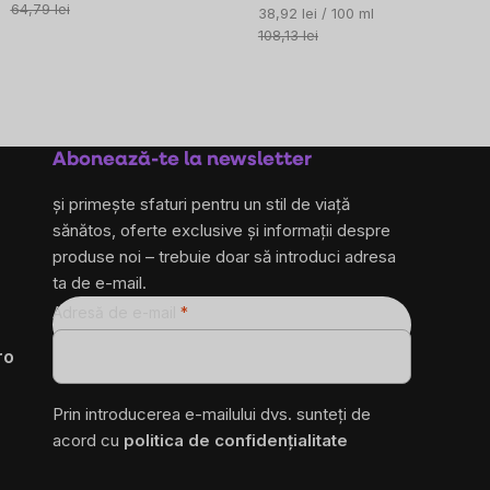
preţ:
64,79 lei
Evaluare
38,92 lei / 100 ml
preţ:
108,13 lei
Abonează-te la newsletter
și primește sfaturi pentru un stil de viață
sănătos, oferte exclusive și informații despre
produse noi – trebuie doar să introduci adresa
ta de e-mail.
Adresă de e-mail
ro
Prin introducerea e-mailului dvs. sunteți de
acord cu
politica de confidențialitate