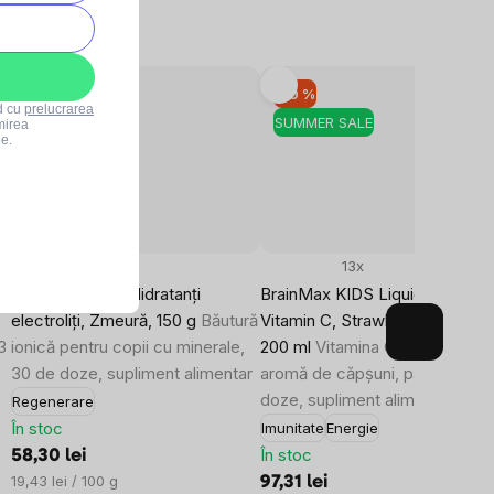
–10 %
–10 %
rd cu
prelucrarea
SUMMER SALE
SUMMER SALE
mirea
le.
14x
13x
BrainMax KIDS Hidratanți
BrainMax KIDS Liquid Liposom
electroliți, Zmeură, 150 g
Băutură
Vitamin C, Strawberry, 500 mg
3
ionică pentru copii cu minerale,
200 ml
Vitamina C lipozomală 
30 de doze, supliment alimentar
aromă de căpșuni, până la 80 
e
doze, supliment alimentar
Regenerare
În stoc
Imunitate
Energie
În stoc
58,30 lei
Evaluare
19,43 lei / 100 g
97,31 lei