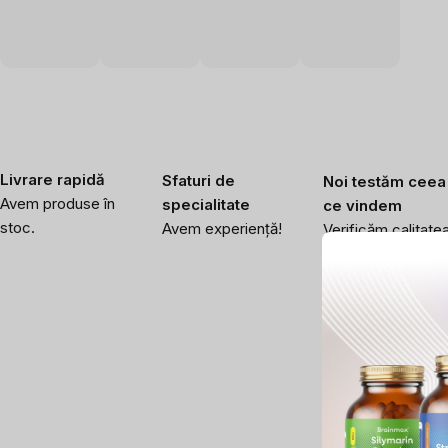
Livrare rapidă
Sfaturi de
Noi testăm ceea
Avem produse în
specialitate
ce vindem
stoc.
Avem experiență!
Verificăm calitate
înaltă a produselor
noastre.