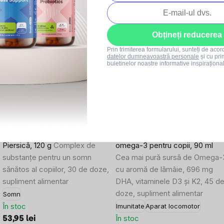
Produse asociate
Obțineți reducerea
SUMMER SALE
–10 %
Prin trimiterea formularului, sunteți de aco
SUMMER SALE
datelor dumneavoastră personale
și cu pri
buletinelor noastre informative inspiraționa
8x
66x
l
BrainMax KIDS Sleep Faster,
BrainMax Vegan Omega Kids,
Piersică, 120 g
Complex de
omega-3 pentru copii, 90 ml
substanțe pentru un somn
Cea mai pură sursă de Omega-
sănătos al copiilor, 30 de doze,
cu aromă de lămâie, 696 mg
supliment alimentar
DHA, vitaminele D3 și K2, 45 d
doze, supliment alimentar
Somn
În stoc
Imunitate
Aparat locomotor
În stoc
53,95 lei