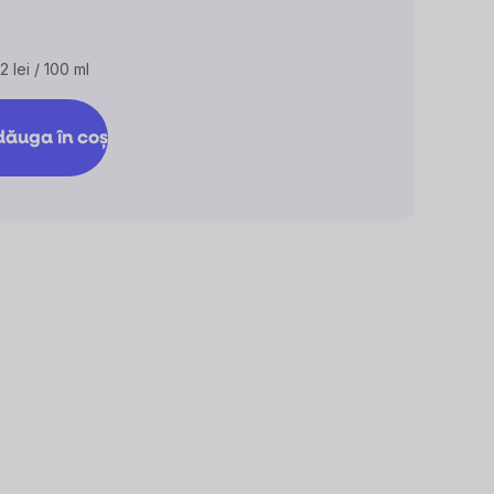
2 lei / 100 ml
luare
:
ăuga în coş