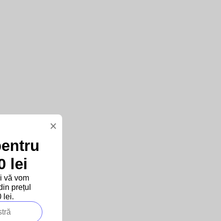
×
pentru
 lei
și vă vom
in prețul
lei.