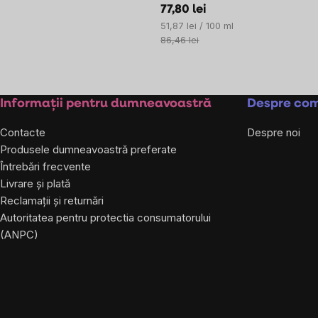
77,80 lei
Evaluare
51,87 lei / 100 ml
preţ:
86,46 lei
Subsol
Informații pentru dumneavoastră
Despre co
Contacte
Despre noi
Produsele dumneavoastră preferate
Întrebări frecvente
Livrare și plată
Reclamații și returnări
Autoritatea pentru protectia consumatorului
(ANPC)