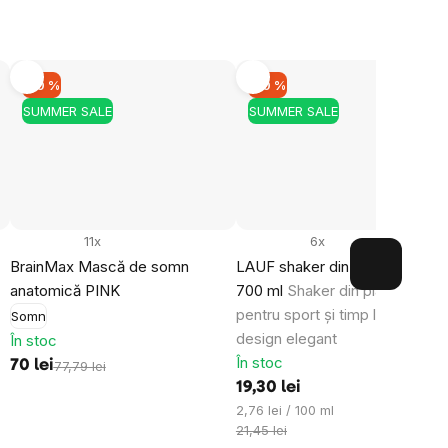
rd cu
prelucrarea
mirea
–10 %
–10 %
le.
SUMMER SALE
SUMMER SALE
11x
6x
BrainMax Mască de somn
LAUF shaker din plastic, negru
anatomică PINK
700 ml
Shaker din plastic negr
pentru sport și timp liber, cu un
Somn
design elegant
În stoc
În stoc
70 lei
77,79 lei
19,30 lei
Evaluare
2,76 lei / 100 ml
preţ:
21,45 lei