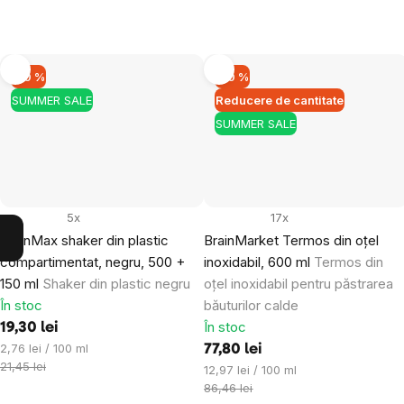
–10 %
–10 %
SUMMER SALE
Reducere de cantitate
SUMMER SALE
5x
17x
BrainMax shaker din plastic
BrainMarket Termos din oțel
compartimentat, negru, 500 +
inoxidabil, 600 ml
Termos din
150 ml
Shaker din plastic negru
oțel inoxidabil pentru păstrarea
În stoc
băuturilor calde
În stoc
19,30 lei
Evaluare
2,76 lei / 100 ml
77,80 lei
preţ:
21,45 lei
Evaluare
12,97 lei / 100 ml
preţ:
86,46 lei