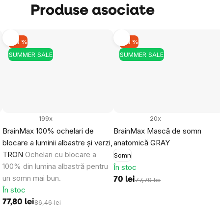
Produse asociate
Obțineți reducerea
Prin trimiterea formularului, sunteți de aco
datelor dumneavoastră personale
și cu pri
–10 %
–10 %
buletinelor noastre informative inspiraționa
SUMMER SALE
SUMMER SALE
199x
20x
BrainMax 100% ochelari de
BrainMax Mască de somn
blocare a luminii albastre și verzi,
anatomică GRAY
TRON
Ochelari cu blocare a
Somn
100% din lumina albastră pentru
În stoc
un somn mai bun.
70 lei
77,79 lei
În stoc
77,80 lei
86,46 lei