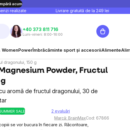
mpără acum
nzi realizate
Livrare gratuită de la
249
lei
Coş
+40 373 811 716
Luni-vineri: 8:00-16:00
de
cumpărături
 WomenPower
Îmbrăcăminte sport și accesorii
Alimente
Ali
 dragonului, 150 g
Magnesium Powder, Fructul
 g
cu aromă de fructul dragonului, 30 de
tar
2 evaluări
SUMMER SALE
Evaluarea
Marcă:
BrainMax
Cod:
67866
medie
opiii se vor bucura în fiecare zi. Răcoritoare,
a