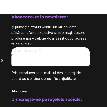
Abonează-te la newsletter
și primește sfaturi pentru un stil de viață
sănătos, oferte exclusive și informații despre
produse noi – trebuie doar să introduci adresa
ta de e-mail.
Adresă de e-mail
ro
Prin introducerea e-mailului dvs. sunteți de
acord cu
politica de confidențialitate
Abonare
Urmărește-ne pe rețelele sociale: