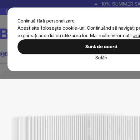
Treci
☀️−10% SUMMER SALE p
la
Peste 200.000 de recenzii verificate
Produsele no
conținut
Continuă fără personalizare
Acest site folosește cookie-uri. Continuând să navigați pe
exprimați acordul cu utilizarea lor. Mai multe informații
aici
Căutare
Sunt de acord
BrainMax
Sport
Imunitate
Femei
Bărbați
Copii
Obiective
Nou
Setări
Obiective
Părți ale corpului (organe)
Oase, 