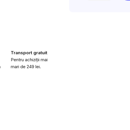
Transport gratuit
Pentru achiziții mai
a
mari de 249 lei.
Obțineți codul 
o reducere de 20
Lăsați-ne adresa dvs. de e-mail 
răsplăti
cu o reducere de 20 lei
d
primei dvs. comenzi de peste 200 