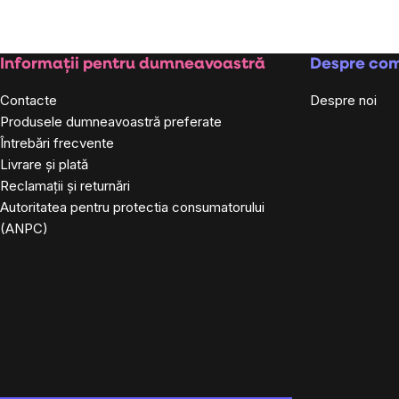
Subsol
Informații pentru dumneavoastră
Despre co
Contacte
Despre noi
Produsele dumneavoastră preferate
Întrebări frecvente
Livrare și plată
Reclamații și returnări
Autoritatea pentru protectia consumatorului
(ANPC)