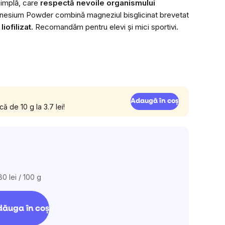
simplă, care
respectă nevoile organismului
produsului
sium Powder combină magneziul bisglicinat brevetat
este
iofilizat.
Recomandăm pentru elevi și mici sportivi.
5,0
din
5
stele.
Adaugă în coș
că de 10 g la 3.7 lei!
80 lei / 100 g
luare
:
ăuga în coş