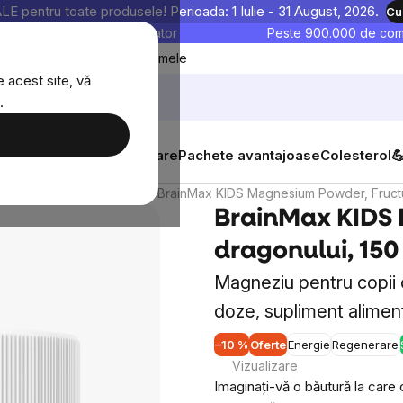
entru toate produsele! Perioada: 1 Iulie - 31 August, 2026.
Cu
astre sunt testate în laborator
Peste 900.000 de come
Blog
Favoritele mele
 acest site, vă
.
tăți
Suplimente alimentare
Pachete avantajoase
Colesterol

articulații, ligamente
BrainMax KIDS Magnesium Powder, Fructul
BrainMax KIDS 
dragonului, 150
Magneziu pentru copii 
doze, supliment alimen
–10 %
Oferte
Energie
Regenerare
Vizualizare
Imaginați-vă o băutură la care c