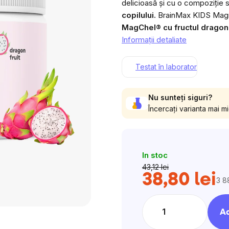
delicioasă și cu o compoziție 
copilului.
BrainMax KIDS Magne
MagChel® cu fructul dragon l
Informaţii detaliate
Testat în laborator
Nu sunteți siguri?
Încercați varianta mai mi
In stoc
43,12 lei
38,80 lei
3 8
Eva
preţ
Ad