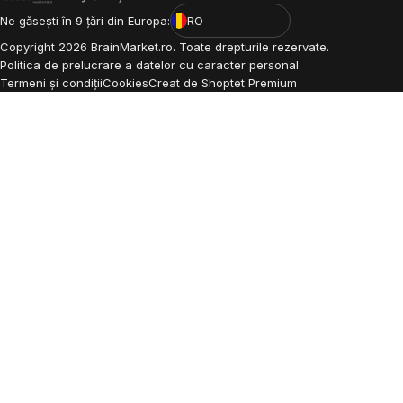
Ne găsești în 9 țări din Europa:
RO
Copyright
2026
BrainMarket.ro. Toate drepturile rezervate.
Politica de prelucrare a datelor cu caracter personal
Termeni și condiții
Cookies
Creat de Shoptet Premium