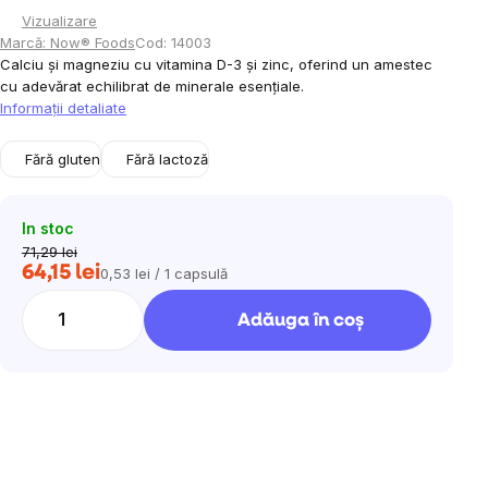
Vizualizare
Marcă:
Now® Foods
Cod:
14003
Calciu și magneziu cu vitamina D-3 și zinc, oferind un amestec
cu adevărat echilibrat de minerale esențiale.
Informaţii detaliate
Fără gluten
Fără lactoză
In stoc
71,29 lei
64,15 lei
0,53 lei / 1 capsulă
Evaluare
preţ:
Adăuga în coş