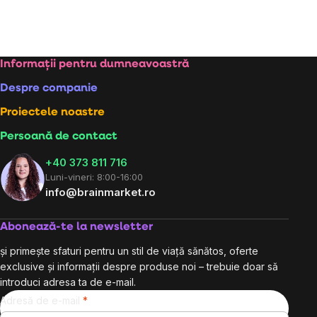
Subsol
Informații pentru dumneavoastră
Despre companie
Proiectele noastre
Persoană de contact
+40 373 811 716
Luni-vineri: 8:00-16:00
info@brainmarket.ro
Abonează-te la newsletter
și primește sfaturi pentru un stil de viață sănătos, oferte
exclusive și informații despre produse noi – trebuie doar să
introduci adresa ta de e-mail.
Adresă de e-mail