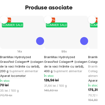
Produse asociate
–10 %
–10 %
–10 %
SUMMER SALE
SUMMER SALE
SUMMER 
14x
99x
BrainMax Hydrolyzed
BrainMax Hydrolyzed
BrainMax 
GrassFed Colagen® (colagen
GrassFed Colagen® (colagen
Colagen Li
de la vaci hrănite cu iarbă),
de la vaci hrănite cu iarbă),
BrainMax L
200 g
Supliment alimentar
400 g
Supliment alimentar
Collagen C
Aparat locomotor
În stoc
alimentar
Aparat loc
În stoc
126,56 lei
Evaluare
În stoc
70 lei
31,64 lei / 100 g
preţ:
Evaluare
140,63 lei
175,31 lei
35 lei / 100 g
preţ:
Evaluare
77,79 lei
70,12 lei / 
preţ:
194,80 lei