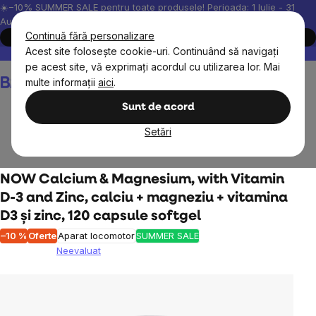
Treci
☀️−10% SUMMER SALE pentru toate produsele! Perioada: 1 Iulie - 31
August, 2026.
la
Continuă fără personalizare
Cumpără acum
conținut
Acest site folosește cookie-uri. Continuând să navigați
Peste 200.000 de recenzii verificate
Produsele noastre sunt testa
pe acest site, vă exprimați acordul cu utilizarea lor. Mai
Coş
multe informații
aici
.
de
cumpărături
Sunt de acord
Setări
Suplimente alimentare
Minerale
Calciu
NOW Calcium & Magnesium, with Vitamin
D-3 and Zinc, calciu + magneziu + vitamina
D3 și zinc, 120 capsule softgel
–10 %
Oferte
Aparat locomotor
SUMMER SALE
Neevaluat
Evaluarea
medie
a
produsului
este