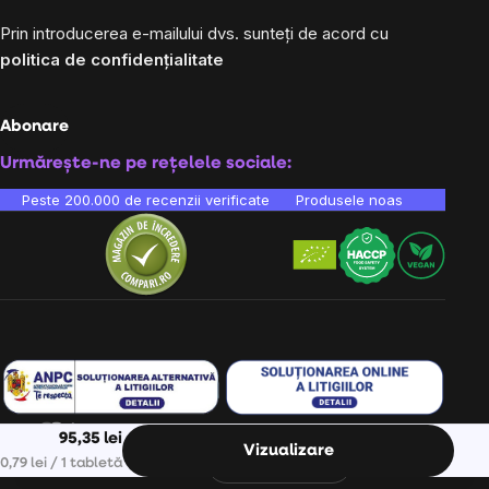
Prin introducerea e-mailului dvs. sunteți de acord cu
politica de confidențialitate
Abonare
Urmărește-ne pe rețelele sociale:
Peste 200.000 de recenzii verificate
Produsele noastre sunt testa
95,35 lei
Vizualizare
Ne găsești în 9 țări din Europa:
RO
Evaluare preţ:
0,79 lei / 1 tabletă