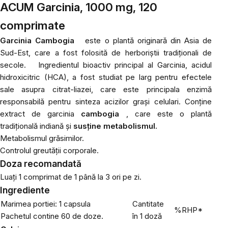
ACUM Garcinia, 1000 mg, 120
comprimate
Garcinia Cambogia
este o plantă originară din Asia de
Sud-Est, care a fost folosită de herboriștii tradiționali de
secole.
Ingredientul bioactiv principal al Garcinia, acidul
hidroxicitric (HCA), a fost studiat pe larg pentru efectele
sale asupra citrat-liazei, care este principala enzimă
responsabilă pentru sinteza acizilor grași celulari.
Conține
extract de
garcinia
cambogia
, care este o plantă
tradițională indiană și
susține metabolismul.
Metabolismul grăsimilor.
Controlul greutății corporale.
Doza recomandată
Luați 1 comprimat de 1 până la 3 ori pe zi.
Ingrediente
Marimea portiei: 1 capsula
Cantitate
%RHP*
Pachetul contine 60 de doze.
în 1 doză