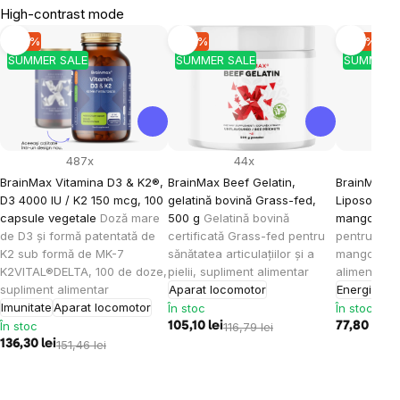
High-contrast mode
-10 %
-10 %
-10 %
SUMMER SALE
SUMMER SALE
SUMMER 
487x
44x
BrainMax Vitamina D3 & K2®,
BrainMax Beef Gelatin,
BrainMax K
D3 4000 IU / K2 150 mcg, 100
gelatină bovină Grass-fed,
Liposomal V
capsule vegetale
Doză mare
500 g
Gelatină bovină
mango, 15
de D3 și formă patentată de
certificată Grass-fed pentru
pentru cop
K2 sub formă de MK-7
sănătatea articulațiilor și a
mango, 30 
K2VITAL®DELTA, 100 de doze,
pielii, supliment alimentar
alimentar
supliment alimentar
Aparat locomotor
Energie
Imu
Imunitate
Aparat locomotor
În stoc
În stoc
În stoc
105,10 lei
116,79 lei
77,80 lei
86
136,30 lei
151,46 lei