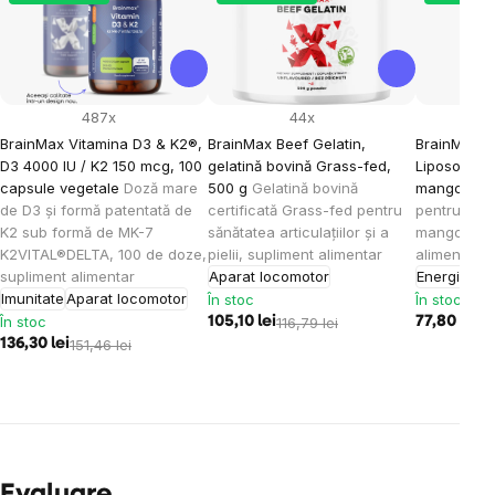
487x
44x
BrainMax Vitamina D3 & K2®,
BrainMax Beef Gelatin,
BrainMax K
D3 4000 IU / K2 150 mcg, 100
gelatină bovină Grass-fed,
Liposomal V
capsule vegetale
Doză mare
500 g
Gelatină bovină
mango, 15
de D3 și formă patentată de
certificată Grass-fed pentru
pentru cop
K2 sub formă de MK-7
sănătatea articulațiilor și a
mango, 30 
K2VITAL®DELTA, 100 de doze,
pielii, supliment alimentar
alimentar
supliment alimentar
Aparat locomotor
Energie
Imu
Imunitate
Aparat locomotor
În stoc
În stoc
În stoc
105,10 lei
116,79 lei
77,80 lei
86
136,30 lei
151,46 lei