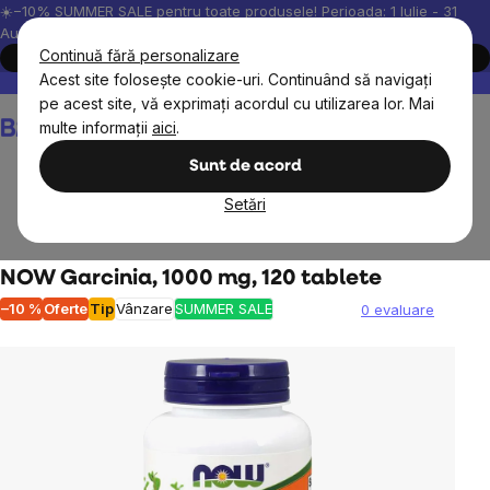
Treci
☀️−10% SUMMER SALE pentru toate produsele! Perioada: 1 Iulie - 31
August, 2026.
la
Continuă fără personalizare
Cumpără acum
conținut
Acest site folosește cookie-uri. Continuând să navigați
Peste 200.000 de recenzii verificate
Produsele noastre sunt testa
pe acest site, vă exprimați acordul cu utilizarea lor. Mai
Coş
multe informații
aici
.
de
cumpărături
Sunt de acord
Setări
Suplimente alimentare
Suplimente de fitness
NOW Garcinia, 1000 mg, 120 tablete
–10 %
Oferte
Tip
Vânzare
SUMMER SALE
0 evaluare