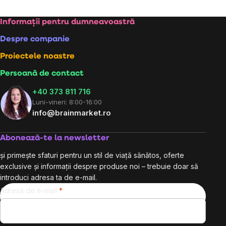
Subsol
Informații pentru dumneavoastră
Despre companie
Proiectele noastre
Persoană de contact
+40 373 811 716
Luni-vineri: 8:00-16:00
info@brainmarket.ro
Abonează-te la newsletter
și primește sfaturi pentru un stil de viață sănătos, oferte
exclusive și informații despre produse noi – trebuie doar să
introduci adresa ta de e-mail.
Adresă de e-mail