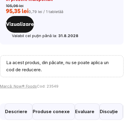
105,96 lei
95,35 lei
0,79 lei / 1 tabletăă
Evaluare
preţ:
Vizualizare
Valabil cel puțin până la:
31.8.2028
La acest produs, din păcate, nu se poate aplica un
cod de reducere.
Marcă:
Now® Foods
Cod:
23549
Descriere
Produse conexe
Evaluare
Discuție
Prod