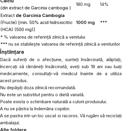
Calciu
180 mg
14%
(din extract de
Garcinia cambogia
)
Extract
de Garcinia Cambogia
(Fructe) [min. 50% acid hidroxicitric
1000 mg
***
(HCA) (500 mg)]
* % valoarea de referință zilnică a venitului
*** nu se stabilește valoarea de referință zilnică a veniturilor
Înștiințare
Dacă suferiți de o afecțiune, sunteți însărcinată, alăptați,
încercați să rămâneți însărcinată, aveți sub 18 ani sau luați
medicamente, consultați-vă medicul înainte de a utiliza
acest produs.
Nu depășiți doza zilnică recomandată.
Nu este un substitut pentru o dietă variată.
Poate exista o schimbare naturală a culorii produsului.
A nu se păstra la îndemâna copiilor.
A se pastra intr-un loc uscat si racoros. Vă rugăm să reciclați
ambalajul.
Alte foldere