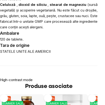
Celuloză
,
dioxid de siliciu
,
stearat de magneziu
(sursă
vegetală) și acoperire vegetariană.
Nu este făcut cu drojdie,
grâu, gluten, soia, lapte, ouă, pește, crustacee sau nuci. Este
fabricat într-o unitate GMP care procesează alte ingrediente
care conțin acești alergeni.
Ambalare
120 de tablete.
Tara de origine
STATELE UNITE ALE AMERICII
High-contrast mode
Produse asociate
-10 %
-10 %
-10 %
SUMMER SALE
SUMMER SALE
SUMMER 