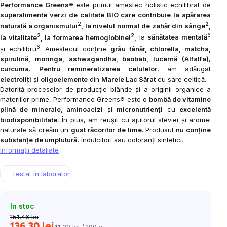
Performance Greens®
este primul amestec holistic echilibrat de
superalimente verzi de calitate BIO care contribuie la apărarea
2
2
naturală a organismului
, la nivelul normal de zahăr din sânge
,
2
2
6
la vitalitate
, la formarea hemoglobinei
,
la
sănătatea mentală
6
și echilibru
. Amestecul conține
grâu tânăr, chlorella, matcha,
spirulină, moringa, ashwagandha, baobab, lucernă (Alfalfa)
,
curcuma.
Pentru remineralizarea celulelor
, am adăugat
electroliți
și
oligoelemente
din
Marele Lac Sărat
cu sare celtică.
Datorită proceselor de producție blânde și a originii organice a
materiilor prime, Performance Greens® este o
bombă de vitamine
plină de minerale, aminoacizi
și
micronutrienți
cu
excelentă
biodisponibilitate.
În plus, am reușit cu ajutorul steviei și aromei
naturale să creăm un
gust răcoritor de lime
. Produsul
nu conține
substanțe de umplutură
, îndulcitori sau coloranți sintetici.
Informaţii detaliate
Testat în laborator
In stoc
151,46 lei
136,30 lei
41,30 lei / 100 g