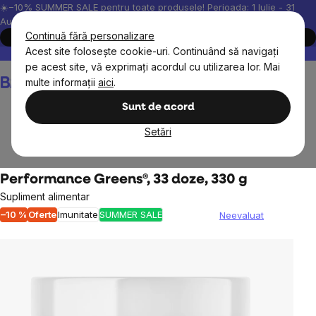
Treci
☀️−10% SUMMER SALE pentru toate produsele! Perioada: 1 Iulie - 31
August, 2026.
la
Continuă fără personalizare
Cumpără acum
conținut
Acest site folosește cookie-uri. Continuând să navigați
Peste 200.000 de recenzii verificate
Produsele noastre sunt testa
pe acest site, vă exprimați acordul cu utilizarea lor. Mai
Coş
multe informații
aici
.
de
cumpărături
Sunt de acord
Setări
Alimente
Performance Greens®, 33 doze, 330 g
Supliment alimentar
–10 %
Oferte
Imunitate
SUMMER SALE
Neevaluat
Evaluarea
medie
a
produsului
este
0,0
din