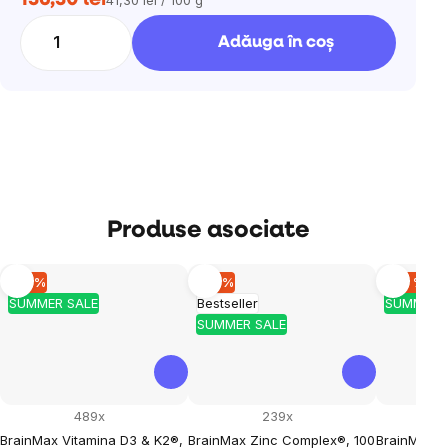
Evaluare
preţ:
Adăuga în coş
Produse asociate
–10 %
–10 %
–40 %
SUMMER SALE
Bestseller
SUMMER 
SUMMER SALE
489x
239x
BrainMax Vitamina D3 & K2®,
BrainMax Zinc Complex®, 100
BrainMax Na