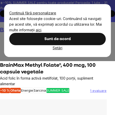
Treci
☀️−10% SUMMER SALE pentru toate produsele! Perioada: 1 Iulie - 31
August, 2026.
la
Continuă fără personalizare
Cumpără acum
conținut
Acest site folosește cookie-uri. Continuând să navigați
Peste 200.000 de recenzii verificate
Produsele noastre sunt testa
pe acest site, vă exprimați acordul cu utilizarea lor. Mai
Coş
multe informații
aici
.
de
cumpărături
Sunt de acord
Setări
Obiective
Sănătatea femeilor
Sarcina
BrainMax Methyl Folate®, 400 mcg, 100
capsule vegetale
Acid folic în forma activă metilfolat, 100 porții, supliment
alimentar
–10 %
Oferte
Energie
Sarcina
SUMMER SALE
1 evaluare
Evaluarea
medie
a
produsului
este