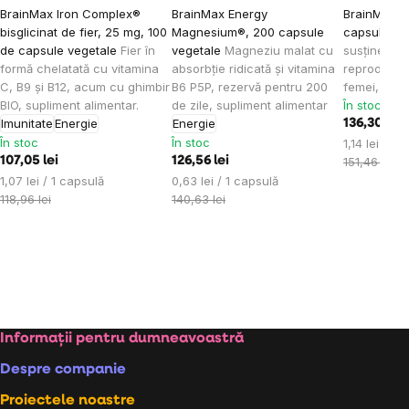
BrainMax Iron Complex®
BrainMax Energy
BrainMax T
bisglicinat de fier, 25 mg, 100
Magnesium®, 200 capsule
capsule ve
de capsule vegetale
Fier în
vegetale
Magneziu malat cu
susținerea s
formă chelatată cu vitamina
absorbție ridicată și vitamina
reproducăto
C, B9 și B12, acum cu ghimbir
B6 P5P, rezervă pentru 200
femei, supl
BIO, supliment alimentar.
de zile, supliment alimentar
În stoc
Imunitate
Energie
Energie
136,30 lei
În stoc
În stoc
Evaluare
1,14 lei / 1 
preţ:
107,05 lei
126,56 lei
151,46 lei
Evaluare
Evaluare
1,07 lei / 1 capsulă
0,63 lei / 1 capsulă
preţ:
preţ:
118,96 lei
140,63 lei
Subsol
Informații pentru dumneavoastră
Despre companie
Proiectele noastre