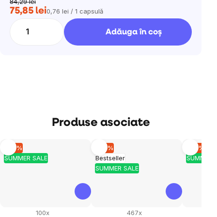
84,29 lei
75,85 lei
0,76 lei / 1 capsulă
Evaluare
preţ:
Adăuga în coş
Produse asociate
–10 %
–10 %
–10 %
SUMMER SALE
Bestseller
SUMMER 
SUMMER SALE
100x
467x