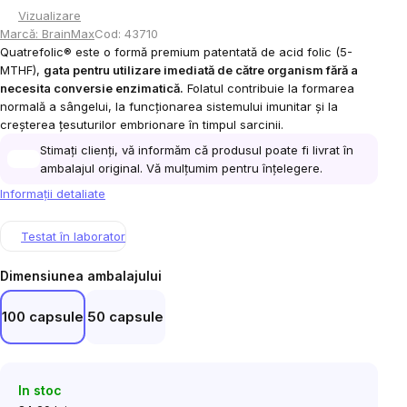
Vizualizare
Marcă:
BrainMax
Cod:
43710
Quatrefolic® este o formă premium patentată de acid folic (5-
MTHF),
gata pentru utilizare imediată de către organism fără a
necesita conversie enzimatică.
Folatul contribuie la formarea
normală a sângelui, la funcționarea sistemului imunitar și la
creșterea țesuturilor embrionare în timpul sarcinii.
Stimați clienți, vă informăm că produsul poate fi livrat în
ambalajul original. Vă mulțumim pentru înțelegere.
Informaţii detaliate
Testat în laborator
Dimensiunea ambalajului
100 capsule
50 capsule
In stoc