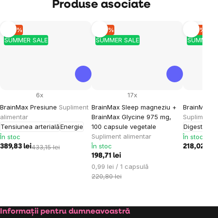
Produse asociate
–10 %
–10 %
–10 %
SUMMER SALE
SUMMER SALE
SUMMER 
6x
17x
BrainMax Presiune
Supliment
BrainMax Sleep magneziu +
BrainMax I
alimentar
BrainMax Glycine 975 mg,
Supliment a
Tensiunea arterială
Energie
100 capsule vegetale
Digestie
Supliment alimentar
În stoc
În stoc
În stoc
389,83 lei
433,15 lei
218,02 lei
2
198,71 lei
Evaluare
0,99 lei / 1 capsulă
preţ:
220,80 lei
Subsol
Informații pentru dumneavoastră