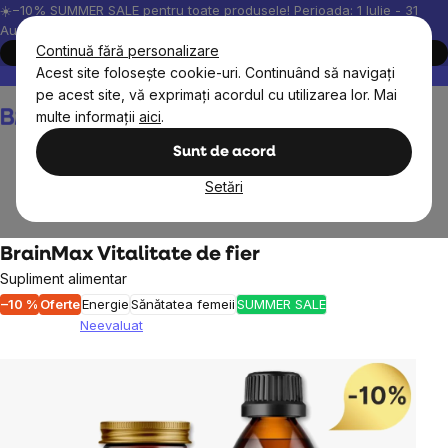
Treci
☀️−10% SUMMER SALE pentru toate produsele! Perioada: 1 Iulie - 31
August, 2026.
la
Continuă fără personalizare
Cumpără acum
conținut
Acest site folosește cookie-uri. Continuând să navigați
Peste 200.000 de recenzii verificate
Produsele noastre sunt testa
pe acest site, vă exprimați acordul cu utilizarea lor. Mai
Coş
multe informații
aici
.
de
cumpărături
Sunt de acord
Setări
Obiective
Energie
BrainMax Vitalitate de fier
Supliment alimentar
–10 %
Oferte
Energie
Sănătatea femeii
SUMMER SALE
Neevaluat
Evaluarea
medie
a
produsului
este
0,0