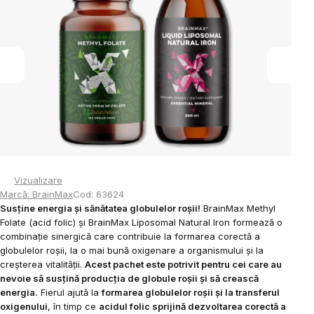
din
5
stele.
Vizualizare
Marcă:
BrainMax
Cod:
63624
Susține energia și sănătatea globulelor roșii!
BrainMax Methyl
Folate (acid folic) și BrainMax Liposomal Natural Iron formează o
combinație sinergică care contribuie la formarea corectă a
globulelor roșii, la o mai bună oxigenare a organismului și la
creșterea vitalității.
Acest pachet este potrivit pentru cei care au
nevoie să susțină producția de globule roșii și să crească
energia.
Fierul ajută la
formarea globulelor roșii și la transferul
oxigenului
, în timp ce
acidul folic sprijină dezvoltarea corectă a