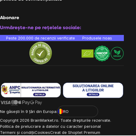
Abonare
Urmărește-ne pe rețelele sociale:
Peste 200.000 de recenzii verificate
Produsele noastre sunt testa
Ne găsești în 9 țări din Europa:
RO
Copyright
2026
BrainMarket.ro. Toate drepturile rezervate.
Politica de prelucrare a datelor cu caracter personal
Termeni și condiții
Cookies
Creat de Shoptet Premium