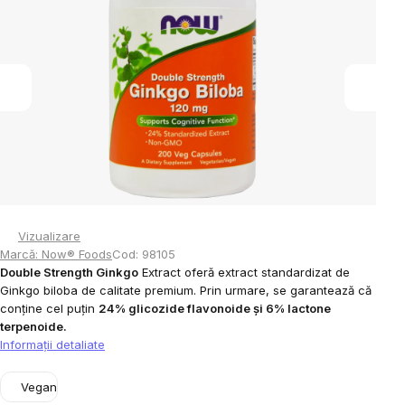
din
5
stele.
Vizualizare
Marcă:
Now® Foods
Cod:
98105
Double Strength Ginkgo
Extract oferă extract standardizat de
Ginkgo biloba de calitate premium. Prin urmare, se garantează că
conține cel puțin
24% glicozide flavonoide și 6% lactone
terpenoide.
Informaţii detaliate
Vegan