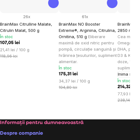
26x
61x
BrainMax Citrulline Malate,
BrainMax NO Booster
BrainMax 
Citrulin Malat, 500 g
Extreme®, Arginina, Citrulina,
2850 mg DH
În stoc
Ornitina, 510 g
Eliberare
Cea mai pu
maximă de oxid nitric pentru
Omega 3, 
107,05 lei
pompă, circulație sanguină și
DHA, protec
Evaluare
21,41 lei / 100 g
hrănirea țesuturilor, supliment
D3 & K2, 2
preţ:
118,96 lei
alimentar.
doze, 100
În stoc
supliment a
Inima și v
175,31 lei
Evaluare
În stoc
34,37 lei / 100 g
preţ:
194,80 lei
214,32 lei
Evaluare
77,93 lei / 
preţ:
238,14 lei
Subsol
Informații pentru dumneavoastră
Despre companie