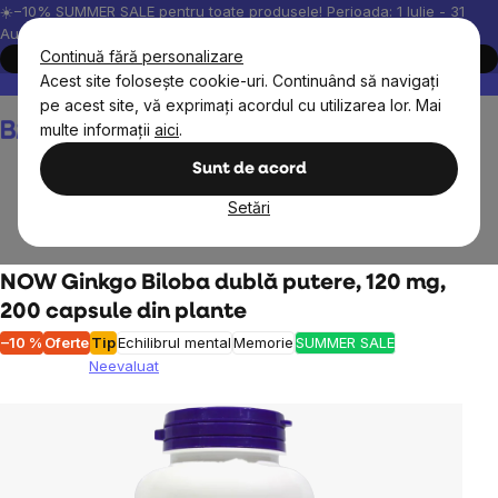
Treci
☀️−10% SUMMER SALE pentru toate produsele! Perioada: 1 Iulie - 31
August, 2026.
la
Continuă fără personalizare
Cumpără acum
conținut
Acest site folosește cookie-uri. Continuând să navigați
Peste 200.000 de recenzii verificate
Produsele noastre sunt testa
pe acest site, vă exprimați acordul cu utilizarea lor. Mai
Coş
multe informații
aici
.
de
cumpărături
Sunt de acord
Setări
Obiective
NOW Ginkgo Biloba dublă putere, 120 mg,
200 capsule din plante
–10 %
Oferte
Tip
Echilibrul mental
Memorie
SUMMER SALE
Neevaluat
Evaluarea
medie
a
produsului
este
0,0