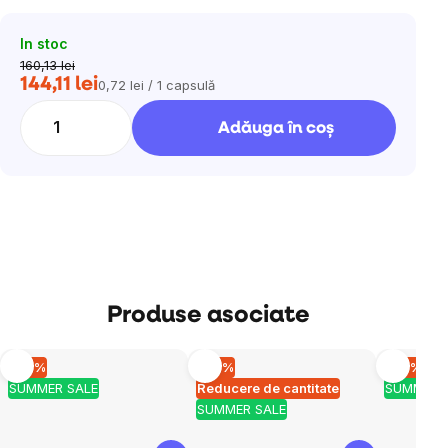
In stoc
160,13 lei
144,11 lei
0,72 lei / 1 capsulă
Evaluare
preţ:
Adăuga în coş
Produse asociate
–10 %
–10 %
–10 %
SUMMER SALE
Reducere de cantitate
SUMMER 
SUMMER SALE