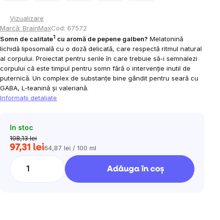
Vizualizare
Marcă:
BrainMax
Cod:
67572
1
Somn de calitate
cu aromă de pepene galben?
Melatonină
lichidă liposomală cu o doză delicată, care respectă ritmul natural
al corpului. Proiectat pentru serile în care trebuie să-i semnalezi
corpului că este timpul pentru somn fără o intervenție inutil de
puternică. Un complex de substanțe bine gândit pentru seară cu
GABA, L-teanină și valeriană.
Informaţii detaliate
In stoc
108,13 lei
97,31 lei
64,87 lei / 100 ml
Evaluare
preţ:
Adăuga în coş