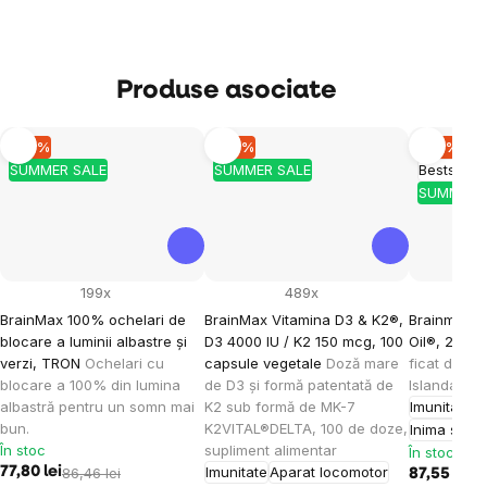
Produse asociate
–10 %
–10 %
–10 %
SUMMER SALE
SUMMER SALE
Bestseller
SUMMER 
199x
489x
BrainMax 100% ochelari de
BrainMax Vitamina D3 & K2®,
Brainmax O
blocare a luminii albastre și
D3 4000 IU / K2 150 mcg, 100
Oil®, 240 
verzi, TRON
Ochelari cu
capsule vegetale
Doză mare
ficat de cod
blocare a 100% din lumina
de D3 și formă patentată de
Islanda, su
albastră pentru un somn mai
K2 sub formă de MK-7
Imunitate
bun.
K2VITAL®DELTA, 100 de doze,
Inima și v
În stoc
supliment alimentar
În stoc
Imunitate
Aparat locomotor
77,80 lei
86,46 lei
87,55 lei