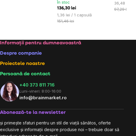
În stoc
Evaluare
36,48 lei / 
136,30 lei
preţ:
97,29 lei
Evaluare
1,36 lei / 1 capsulă
preţ:
151,46 lei
Subsol
Informații pentru dumneavoastră
Despre companie
Proiectele noastre
Persoană de contact
+40 373 811 716
Luni-vineri: 8:00-16:00
info@brainmarket.ro
Abonează-te la newsletter
și primește sfaturi pentru un stil de viață sănătos, oferte
exclusive și informații despre produse noi – trebuie doar să