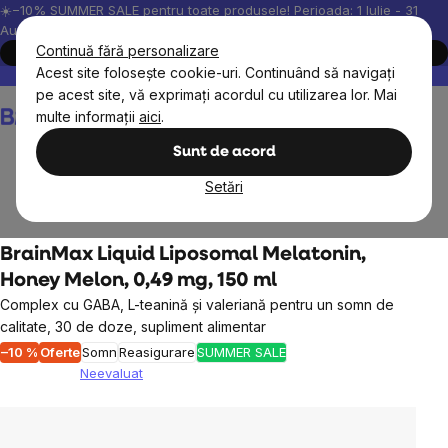
Treci
☀️−10% SUMMER SALE pentru toate produsele! Perioada: 1 Iulie - 31
August, 2026.
la
Continuă fără personalizare
Cumpără acum
conținut
Acest site folosește cookie-uri. Continuând să navigați
Peste 200.000 de recenzii verificate
Produsele noastre sunt testa
pe acest site, vă exprimați acordul cu utilizarea lor. Mai
Coş
multe informații
aici
.
de
cumpărături
Sunt de acord
Setări
Obiective
Somnul
BrainMax Liquid Liposomal Melatonin,
Honey Melon, 0,49 mg, 150 ml
Complex cu GABA, L-teanină și valeriană pentru un somn de
calitate, 30 de doze, supliment alimentar
–10 %
Oferte
Somn
Reasigurare
SUMMER SALE
Neevaluat
Evaluarea
medie
a
produsului