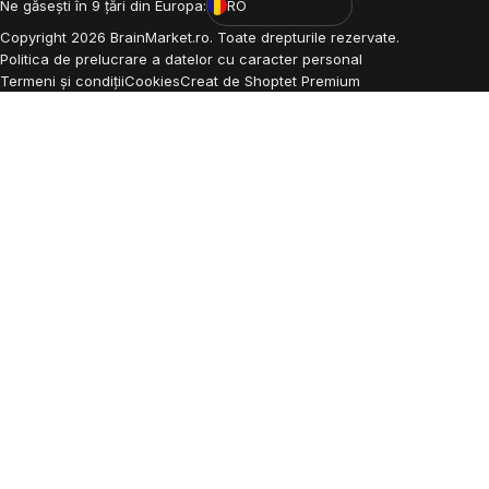
Ne găsești în 9 țări din Europa:
RO
Copyright
2026
BrainMarket.ro. Toate drepturile rezervate.
Politica de prelucrare a datelor cu caracter personal
Termeni și condiții
Cookies
Creat de Shoptet Premium