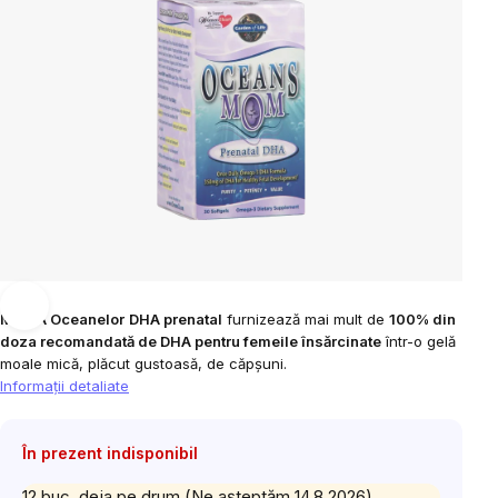
MAMA Oceanelor
DHA prenatal
furnizează mai mult de
100% din
doza recomandată de DHA pentru femeile însărcinate
într-o gelă
moale mică, plăcut gustoasă, de căpșuni.
Informaţii detaliate
În prezent indisponibil
12 buc. deja pe drum (Ne așteptăm 14.8.2026)