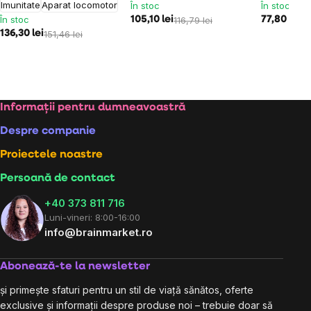
Imunitate
Aparat locomotor
În stoc
În stoc
În stoc
105,10 lei
116,79 lei
77,80 lei
86
136,30 lei
151,46 lei
Subsol
Informații pentru dumneavoastră
Despre companie
Proiectele noastre
Persoană de contact
+40 373 811 716
Luni-vineri: 8:00-16:00
info@brainmarket.ro
Abonează-te la newsletter
și primește sfaturi pentru un stil de viață sănătos, oferte
exclusive și informații despre produse noi – trebuie doar să