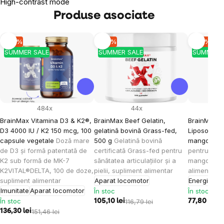
High-contrast mode
Produse asociate
-10 %
-10 %
-10 %
SUMMER SALE
SUMMER SALE
SUMMER 
484x
44x
BrainMax Vitamina D3 & K2®,
BrainMax Beef Gelatin,
BrainMax K
D3 4000 IU / K2 150 mcg, 100
gelatină bovină Grass-fed,
Liposomal V
capsule vegetale
Doză mare
500 g
Gelatină bovină
mango, 15
de D3 și formă patentată de
certificată Grass-fed pentru
pentru cop
K2 sub formă de MK-7
sănătatea articulațiilor și a
mango, 30 
K2VITAL®DELTA, 100 de doze,
pielii, supliment alimentar
alimentar
supliment alimentar
Aparat locomotor
Energie
Imu
Imunitate
Aparat locomotor
În stoc
În stoc
În stoc
105,10 lei
116,79 lei
77,80 lei
86
136,30 lei
151,46 lei