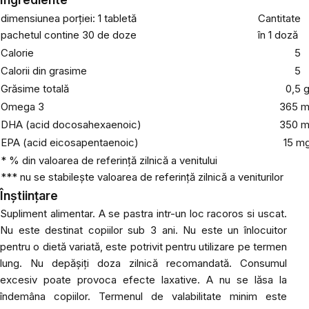
dimensiunea porției: 1 tabletă
Cantitate
pachetul contine 30 de doze
în 1 doză
Calorie
5
Calorii din grasime
5
Grăsime totală
0,5 
Omega 3
365 
DHA (acid docosahexaenoic)
350 
EPA (acid eicosapentaenoic)
15 m
* % din valoarea de referință zilnică a venitului
*** nu se stabilește valoarea de referință zilnică a veniturilor
Înștiințare
Supliment alimentar. A se pastra intr-un loc racoros si uscat.
Nu este destinat copiilor sub 3 ani. Nu este un înlocuitor
pentru o dietă variată, este potrivit pentru utilizare pe termen
lung. Nu depășiți doza zilnică recomandată. Consumul
excesiv poate provoca efecte laxative. A nu se lăsa la
îndemâna copiilor. Termenul de valabilitate minim este