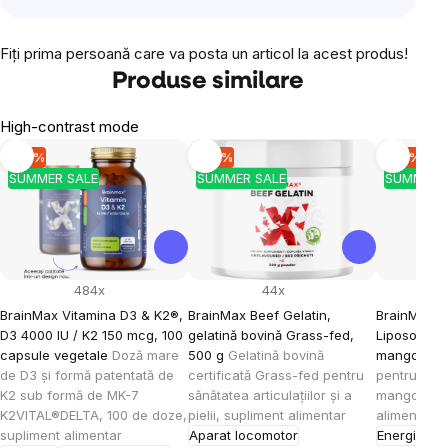
Fiţi prima persoană care va posta un articol la acest produs!
Produse similare
High-contrast mode
-10 %
-10 %
-10 %
SUMMER SALE
SUMMER SALE
SUMMER 
484x
44x
BrainMax Vitamina D3 & K2®,
BrainMax Beef Gelatin,
BrainMax K
D3 4000 IU / K2 150 mcg, 100
gelatină bovină Grass-fed,
Liposomal V
capsule vegetale
Doză mare
500 g
Gelatină bovină
mango, 15
de D3 și formă patentată de
certificată Grass-fed pentru
pentru cop
K2 sub formă de MK-7
sănătatea articulațiilor și a
mango, 30 
K2VITAL®DELTA, 100 de doze,
pielii, supliment alimentar
alimentar
supliment alimentar
Aparat locomotor
Energie
Imu