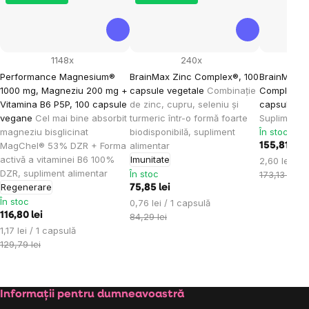
1148x
240x
Performance Magnesium®
BrainMax Zinc Complex®, 100
BrainMax Pr
1000 mg, Magneziu 200 mg +
capsule vegetale
Combinație
Complex®(P
Vitamina B6 P5P, 100 capsule
de zinc, cupru, seleniu și
capsule ent
vegane
Cel mai bine absorbit
turmeric într-o formă foarte
Supliment a
magneziu bisglicinat
biodisponibilă, supliment
În stoc
MagChel® 53% DZR + Forma
alimentar
155,81 lei
activă a vitaminei B6 100%
Imunitate
Evaluare
2,60 lei / 1
DZR, supliment alimentar
În stoc
preţ:
173,13 lei
Regenerare
75,85 lei
În stoc
Evaluare
0,76 lei / 1 capsulă
116,80 lei
preţ:
84,29 lei
Evaluare
1,17 lei / 1 capsulă
preţ:
129,79 lei
Subsol
Informații pentru dumneavoastră