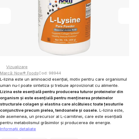
stele.
Vizualizare
Marcă:
Now® Foods
Cod:
98944
L-lizina este un aminoacid esențial, motiv pentru care organismul
uman nu-l poate sintetiza și trebuie aprovizionat cu alimente.
Lizina este esențială pentru producerea tuturor proteinelor din
organism și este esențială pentru menținerea proteinelor
structurale colagen și elastina care alcătuiesc toate țesuturile
conjunctive precum pielea, tendoanele și oasele.
L-lizina este,
de asemenea, un precursor al L-carnitinei, care este esențială
pentru metabolismul grăsimilor și producerea de energie.
Informaţii detaliate