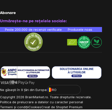
Abonare
Urmărește-ne pe rețelele sociale:
Peste 200.000 de recenzii verificate
Produsele noastre sunt testa
Ne găsești în 9 țări din Europa:
RO
Copyright
2026
BrainMarket.ro. Toate drepturile rezervate.
Politica de prelucrare a datelor cu caracter personal
Termeni și condiții
Cookies
Creat de Shoptet Premium