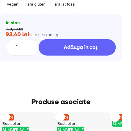
Vegan
Fără gluten
Fără lactoză
In stoc
103,79 lei
93,40 lei
20,57 lei / 100 g
Evaluare
preţ:
Adăuga în coş
Produse asociate
–10 %
–10 %
–10 %
Bestseller
Bestseller
SUMMER 
SUMMER SALE
SUMMER SALE