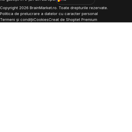
Copyright
2026
BrainMarket.ro. Toate drepturile rezervate.
Politica de prelucrare a datelor cu caracter personal
Termeni și condiții
Cookies
Creat de Shoptet Premium