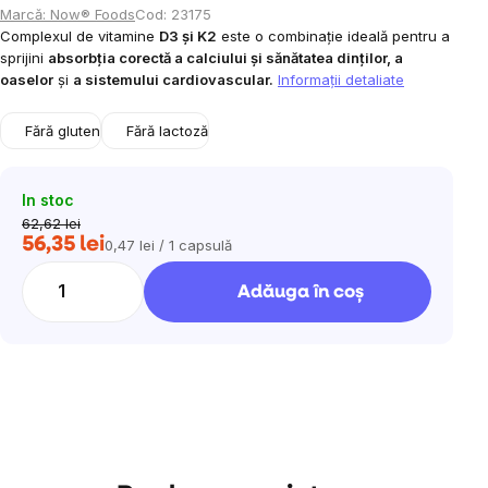
Marcă:
Now® Foods
Cod:
23175
Complexul de vitamine
D3 și K2
este o combinație ideală pentru a
sprijini
absorbția corectă a calciului și sănătatea dinților, a
oaselor
și
a sistemului cardiovascular.
Informaţii detaliate
Fără gluten
Fără lactoză
In stoc
62,62 lei
56,35 lei
0,47 lei / 1 capsulă
Evaluare
preţ:
Adăuga în coş