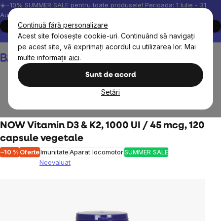
Treci
☀️−10% SUMMER SALE pentru toate produsele! Perioada: 1 Iulie - 31
August, 2026.
la
Continuă fără personalizare
Cumpără acum
conținut
Acest site folosește cookie-uri. Continuând să navigați
Peste 200.000 de recenzii verificate
Produsele noastre sunt testa
pe acest site, vă exprimați acordul cu utilizarea lor. Mai
Coş
multe informații
aici
.
de
cumpărături
Sunt de acord
Setări
Obiective
Imunitate
Vitamina D
NOW Vitamin D3 & K2, 1000 UI / 45 mcg, 120
capsule vegetale
–10 %
Oferte
Imunitate
Aparat locomotor
SUMMER SALE
Neevaluat
Evaluarea
medie
a
produsului
este
0,0