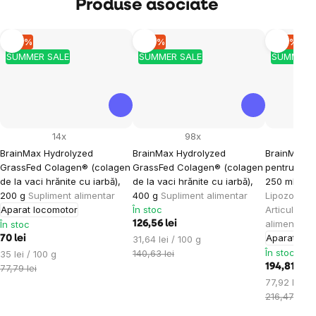
Produse asociate
–10 %
–10 %
–10 %
SUMMER SALE
SUMMER SALE
SUMMER 
14x
98x
BrainMax Hydrolyzed
BrainMax Hydrolyzed
BrainMax Nu
GrassFed Colagen® (colagen
GrassFed Colagen® (colagen
pentru artic
de la vaci hrănite cu iarbă),
de la vaci hrănite cu iarbă),
250 ml
Brai
200 g
Supliment alimentar
400 g
Supliment alimentar
Lipozomală 
Aparat locomotor
În stoc
Articulații,
alimentar.
În stoc
126,56 lei
Aparat loc
Evaluare
70 lei
31,64 lei / 100 g
preţ:
În stoc
Evaluare
140,63 lei
35 lei / 100 g
preţ:
194,81 lei
77,79 lei
Evaluare
77,92 lei / 
preţ:
216,47 lei