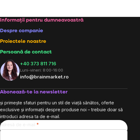
Subsol
Informații pentru dumneavoastră
Despre companie
Proiectele noastre
Persoană de contact
+40 373 811 716
Luni-vineri: 8:00-16:00
info@brainmarket.ro
Abonează-te la newsletter
și primește sfaturi pentru un stil de viață sănătos, oferte
exclusive și informații despre produse noi – trebuie doar să
introduci adresa ta de e-mail.
Adresă de e-mail