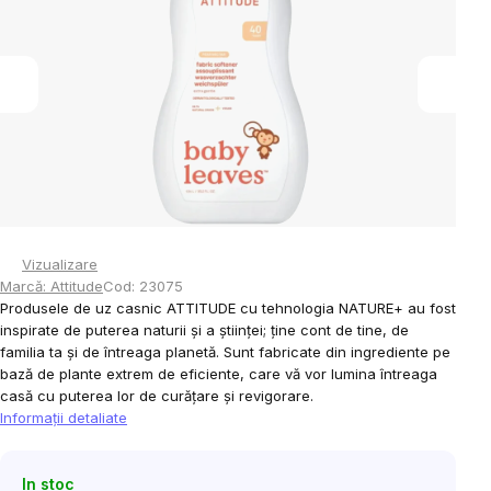
5
stele.
Vizualizare
Marcă:
Attitude
Cod:
23075
Produsele de uz casnic ATTITUDE cu tehnologia NATURE+ au fost
inspirate de puterea naturii și a științei; ține cont de tine, de
familia ta și de întreaga planetă. Sunt fabricate din ingrediente pe
bază de plante extrem de eficiente, care vă vor lumina întreaga
casă cu puterea lor de curățare și revigorare.
Informaţii detaliate
In stoc