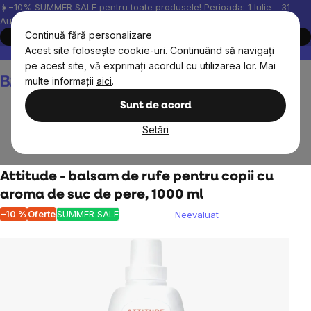
Treci
☀️−10% SUMMER SALE pentru toate produsele! Perioada: 1 Iulie - 31
August, 2026.
la
Continuă fără personalizare
Cumpără acum
conținut
Acest site folosește cookie-uri. Continuând să navigați
Peste 200.000 de recenzii verificate
Produsele noastre sunt testa
pe acest site, vă exprimați acordul cu utilizarea lor. Mai
Coş
multe informații
aici
.
de
cumpărături
Sunt de acord
Setări
Copii
Farmacie pentru copii
Attitude - balsam de rufe pentru copii cu
aroma de suc de pere, 1000 ml
–10 %
Oferte
SUMMER SALE
Neevaluat
Evaluarea
medie
a
produsului
este
0,0
din