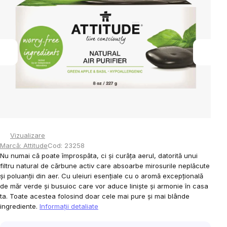
din
5
stele.
Vizualizare
Marcă:
Attitude
Cod:
23258
Nu numai că poate împrospăta, ci și curăța aerul, datorită unui
filtru natural de cărbune activ care absoarbe mirosurile neplăcute
și poluanții din aer. Cu uleiuri esențiale cu o aromă excepțională
de măr verde și busuioc care vor aduce liniște și armonie în casa
ta. Toate acestea folosind doar cele mai pure și mai blânde
ingrediente.
Informaţii detaliate