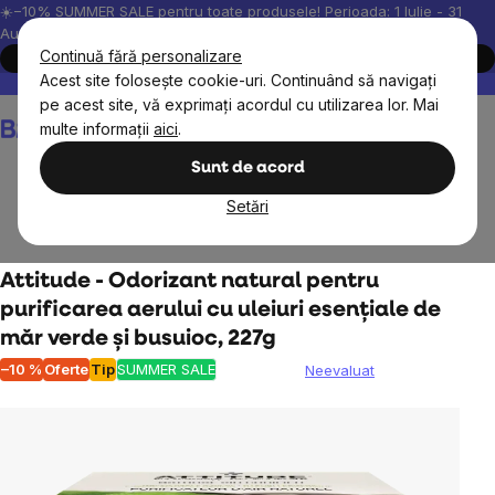
Treci
☀️−10% SUMMER SALE pentru toate produsele! Perioada: 1 Iulie - 31
August, 2026.
la
Continuă fără personalizare
Cumpără acum
conținut
Acest site folosește cookie-uri. Continuând să navigați
Peste 200.000 de recenzii verificate
Produsele noastre sunt testa
pe acest site, vă exprimați acordul cu utilizarea lor. Mai
Coş
multe informații
aici
.
de
cumpărături
Sunt de acord
Setări
Pentru acasă
Aromaterapii
Attitude - Odorizant natural pentru
purificarea aerului cu uleiuri esențiale de
măr verde și busuioc, 227g
–10 %
Oferte
Tip
SUMMER SALE
Neevaluat
Evaluarea
medie
a
produsului
este
0,0