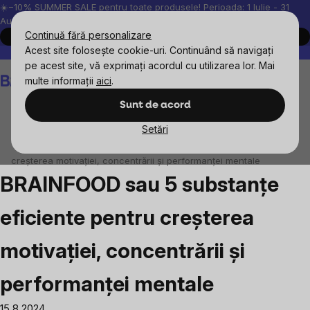
Treci
☀️−10% SUMMER SALE pentru toate produsele! Perioada: 1 Iulie - 31
August, 2026.
la
Continuă fără personalizare
Cumpără acum
conținut
Acest site folosește cookie-uri. Continuând să navigați
Peste 200.000 de recenzii verificate
Produsele noastre sunt testa
pe acest site, vă exprimați acordul cu utilizarea lor. Mai
Coş
multe informații
aici
.
de
cumpărături
Sunt de acord
Setări
Blog
BRAINFOOD sau 5 substanțe eficiente pentru
creșterea motivației, concentrării și performanței mentale
BRAINFOOD sau 5 substanțe
eficiente pentru creșterea
motivației, concentrării și
performanței mentale
15.8.2024