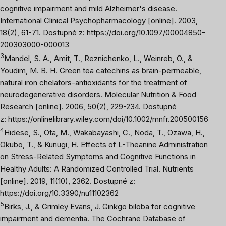
cognitive impairment and mild Alzheimer's disease.
International Clinical Psychopharmacology
[online]. 2003,
18
(2), 61-71. Dostupné z:
https://doi.org/10.1097/00004850-
200303000-00001
3
3
Mandel, S. A., Amit, T., Reznichenko, L., Weinreb, O., &
Youdim, M. B. H. Green tea catechins as brain-permeable,
natural iron chelators-antioxidants for the treatment of
neurodegenerative disorders.
Molecular Nutrition & Food
Research
[online]. 2006,
50
(2), 229-234. Dostupné
z: https://onlinelibrary.wiley.com/doi/10.1002/mnfr.200500156
4
Hidese, S., Ota, M., Wakabayashi, C., Noda, T., Ozawa, H.,
Okubo, T., & Kunugi, H. Effects of L-Theanine Administration
on Stress-Related Symptoms and Cognitive Functions in
Healthy Adults: A Randomized Controlled Trial.
Nutrients
[online]. 2019,
11
(10), 2362. Dostupné z:
https://doi.org/10.3390/nu11102362
5
Birks, J., & Grimley Evans, J. Ginkgo biloba for cognitive
impairment and dementia.
The Cochrane Database of