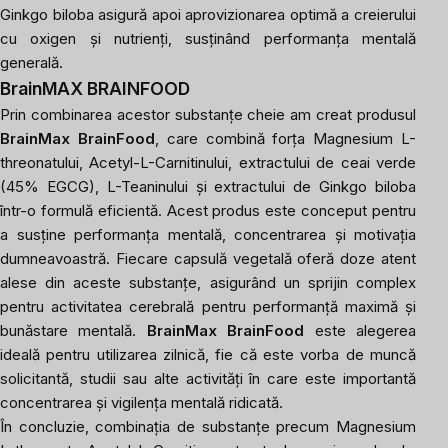
Ginkgo biloba asigură apoi aprovizionarea optimă a creierului
cu oxigen și nutrienți, susținând performanța mentală
generală.
BrainMAX BRAINFOOD
Prin combinarea acestor substanțe cheie am creat produsul
BrainMax BrainFood
, care combină forța Magnesium L-
threonatului, Acetyl-L-Carnitinului, extractului de ceai verde
(45% EGCG), L-Teaninului și extractului de Ginkgo biloba
într-o formulă eficientă. Acest produs este conceput pentru
a susține performanța mentală, concentrarea și motivația
dumneavoastră. Fiecare capsulă vegetală oferă doze atent
alese din aceste substanțe, asigurând un sprijin complex
pentru activitatea cerebrală pentru performanță maximă și
bunăstare mentală.
BrainMax BrainFood
este alegerea
ideală pentru utilizarea zilnică, fie că este vorba de muncă
solicitantă, studii sau alte activități în care este importantă
concentrarea și vigilența mentală ridicată.
În concluzie, combinația de substanțe precum Magnesium