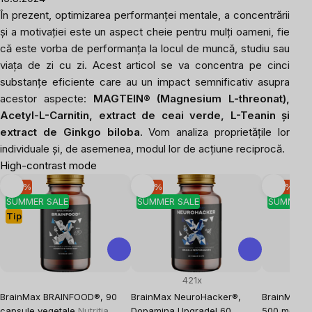
În prezent, optimizarea performanței mentale, a concentrării
și a motivației este un aspect cheie pentru mulți oameni, fie
că este vorba de performanța la locul de muncă, studiu sau
viața de zi cu zi. Acest articol se va concentra pe cinci
substanțe eficiente care au un impact semnificativ asupra
acestor aspecte:
MAGTEIN® (Magnesium L-threonat),
Acetyl-L-Carnitin, extract de ceai verde, L-Teanin și
extract de Ginkgo biloba
. Vom analiza proprietățile lor
individuale și, de asemenea, modul lor de acțiune reciprocă.
High-contrast mode
-10 %
-10 %
-10 %
SUMMER SALE
SUMMER SALE
SUMMER 
Tip
421x
BrainMax BRAINFOOD®, 90
BrainMax NeuroHacker®,
BrainMax Ac
capsule vegetale
Nutriția
Dopamina Upgrade! 60
500 mg, 10