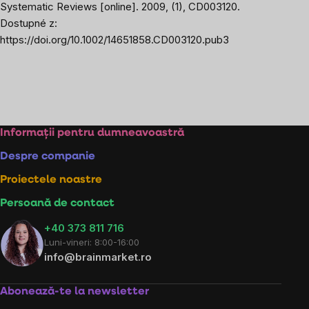
Systematic Reviews
[online]. 2009, (1), CD003120.
Dostupné z:
https://doi.org/10.1002/14651858.CD003120.pub3
Subsol
Informații pentru dumneavoastră
Despre companie
Proiectele noastre
Persoană de contact
+40 373 811 716
Luni-vineri: 8:00-16:00
info@brainmarket.ro
Abonează-te la newsletter