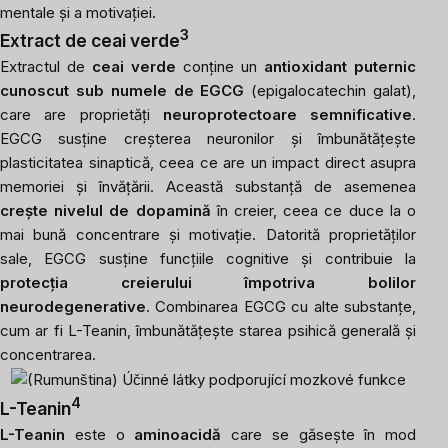
mentale și a motivației.
3
Extract de ceai verde
Extractul de
ceai verde
conține un
antioxidant puternic
cunoscut sub numele de EGCG
(epigalocatechin galat),
care are proprietăți
neuroprotectoare semnificative
.
EGCG susține creșterea neuronilor și îmbunătățește
plasticitatea sinaptică, ceea ce are un impact direct asupra
memoriei și învățării. Această substanță de asemenea
crește nivelul de dopamină
în creier, ceea ce duce la o
mai bună concentrare și motivație. Datorită proprietăților
sale, EGCG susține funcțiile cognitive și contribuie la
protecția creierului împotriva bolilor
neurodegenerative
. Combinarea EGCG cu alte substanțe,
cum ar fi L-Teanin, îmbunătățește starea psihică generală și
concentrarea.
4
L-Teanin
L-Teanin
este o
aminoacidă
care se găsește în mod