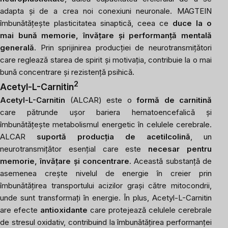
adapta și de a crea noi conexiuni neuronale. MAGTEIN
îmbunătățește plasticitatea sinaptică, ceea ce
duce la o
mai bună memorie, învățare și performanță mentală
generală
. Prin sprijinirea producției de neurotransmițători
care reglează starea de spirit și motivația, contribuie la o mai
bună concentrare și rezistență psihică.
2
Acetyl-L-Carnitin
Acetyl-L-Carnitin
(ALCAR) este o
formă de carnitină
care pătrunde ușor bariera hematoencefalică și
îmbunătățește metabolismul energetic în celulele cerebrale.
ALCAR
suportă producția de acetilcolină
, un
neurotransmițător esențial care este
necesar pentru
memorie, învățare și concentrare
. Această substanță de
asemenea crește nivelul de energie în creier prin
îmbunătățirea transportului acizilor grași către mitocondrii,
unde sunt transformați în energie. În plus, Acetyl-L-Carnitin
are efecte
antioxidante
care protejează celulele cerebrale
de stresul oxidativ, contribuind la îmbunătățirea performanței