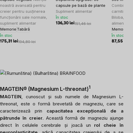
noastră avansată pentru
capsule pe bază de plante
Combinație 
creier pentru susținerea
Supliment alimentar
carnitină ș
funcționării sale normale,
În stoc
Biloba, 100 
supliment alimentar
alimentar
136,30 lei
151,46 lei
Memorie
Tabără
Memorie
Ta
În stoc
În stoc
175,31 lei
194,80 lei
87,55 lei
97
1
MAGTEIN® (Magnesium L-threonat)
MAGTEIN
, cunoscut și sub numele de Magnesium L-
threonat, este o formă brevetată de magneziu, care se
caracterizează prin
capacitatea excepțională de a
pătrunde în creier
. Această formă de magneziu ajunge
direct în celulele cerebrale și joacă un
rol cheie în
neuroplasticitate
, adică capacitatea creierului de a se