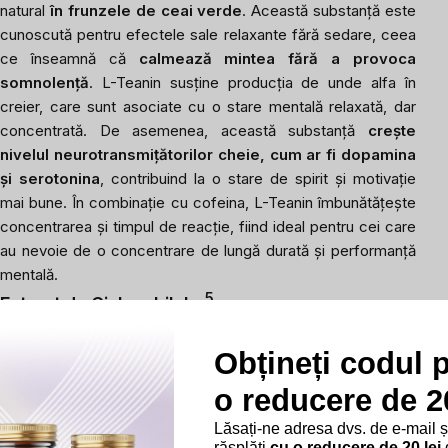
natural
în frunzele de ceai verde
. Această substanță este
cunoscută pentru efectele sale relaxante fără sedare, ceea
ce înseamnă că
calmează mintea fără a provoca
somnolență
. L-Teanin susține producția de unde alfa în
creier, care sunt asociate cu o stare mentală relaxată, dar
concentrată. De asemenea, această substanță
crește
nivelul neurotransmițătorilor cheie, cum ar fi dopamina
și serotonina
, contribuind la o stare de spirit și motivație
mai bune. În combinație cu cofeina, L-Teanin îmbunătățește
concentrarea și timpul de reacție, fiind ideal pentru cei care
au nevoie de o concentrare de lungă durată și performanță
mentală.
5
Extract de Ginkgo biloba
Ginkgo biloba
este una dintre cele mai vechi plante
medicinale și extractul său este cunoscut pentru
Obțineți codul 
capacitatea de a îmbunătăți fluxul de sânge către
o reducere de 20
creier
, ceea ce conduce la o mai bună oxigenare și
aprovizionare cu nutrienți a celulelor cerebrale. Această
Lăsați-ne adresa dvs. de e-mail 
răsplăti
cu o reducere de 20 lei
d