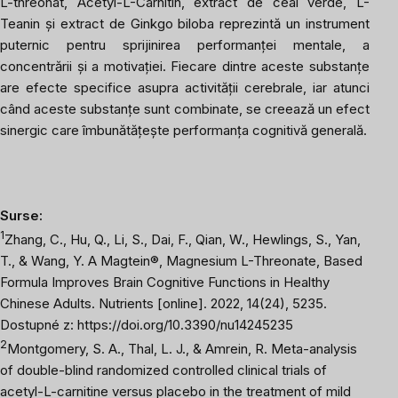
L-threonat, Acetyl-L-Carnitin, extract de ceai verde, L-
Teanin și extract de Ginkgo biloba reprezintă un instrument
puternic pentru sprijinirea performanței mentale, a
concentrării și a motivației. Fiecare dintre aceste substanțe
are efecte specifice asupra activității cerebrale, iar atunci
când aceste substanțe sunt combinate, se creează un efect
sinergic care îmbunătățește performanța cognitivă generală.
Surse:
1
Zhang, C., Hu, Q., Li, S., Dai, F., Qian, W., Hewlings, S., Yan,
T., & Wang, Y. A Magtein®, Magnesium L-Threonate, Based
Formula Improves Brain Cognitive Functions in Healthy
Chinese Adults.
Nutrients
[online]. 2022,
14
(24), 5235.
Dostupné z:
https://doi.org/10.3390/nu14245235
2
Montgomery, S. A., Thal, L. J., & Amrein, R. Meta-analysis
of double-blind randomized controlled clinical trials of
acetyl-L-carnitine versus placebo in the treatment of mild