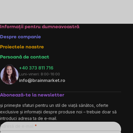
Subsol
Informații pentru dumneavoastră
Despre companie
Proiectele noastre
Persoană de contact
+40 373 811 716
Luni-vineri: 8:00-16:00
info@brainmarket.ro
Abonează-te la newsletter
și primește sfaturi pentru un stil de viață sănătos, oferte
exclusive și informații despre produse noi – trebuie doar să
introduci adresa ta de e-mail.
Adresă de e-mail