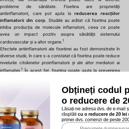
probleme de sănătate. Fisetina are proprietăți
antiinflamatorii, care pot ajuta la
reducerea reacțiilor
inflamatorii din corp.
Studiile au arătat că fisetina poate
inhiba producția de molecule inflamatorii, ceea ce poate
avea un impact pozitiv asupra sănătății sistemului
1
cardiovascular și a altor organe.
Efectele antiinflamatorii ale fisetinei au fost demonstrate în
diverse studii, în care s-a constatat că fisetina poate reduce
nivelurile citokinelor proinflamatorii și ale altor mediatori ai
1
inflamației.
În acest fel, fisetina poate ajuta la prevenirea
bolilor inflamatorii cronice, cum ar fi artrita sau afecțiunile
inflamatorii intestinale.
Obțineți codul 
Neuroprotecția
o reducere de 20
Neuroprotecția este una dintre cele mai importante domenii
de cercetare privind fisetina. Fisetina poate sprijini sănătatea
Lăsați-ne adresa dvs. de e-mail 
creierului prin protejarea neuronilor de deteriorare și prin
răsplăti
cu o reducere de 20 lei
d
susținerea funcțiilor cognitive. Studiile sugerează, de
primei dvs. comenzi de peste 200 
asemenea, că fisetina poate îmbunătăți memoria și proteja