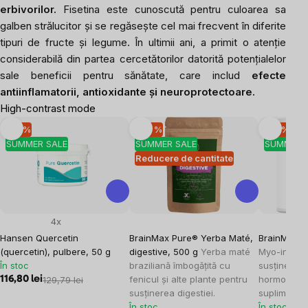
erbivorilor.
Fisetina este cunoscută pentru culoarea sa
galben strălucitor și se regăsește cel mai frecvent în diferite
tipuri de fructe și legume. În ultimii ani, a primit o atenție
considerabilă din partea cercetătorilor datorită potențialelor
sale beneficii pentru sănătate, care includ
efecte
antiinflamatorii, antioxidante și neuroprotectoare.
High-contrast mode
-10 %
-30 %
-10 %
SUMMER SALE
SUMMER SALE
SUMMER 
Reducere de cantitate
4x
Hansen Quercetin
BrainMax Pure® Yerba Maté,
BrainMax My
(quercetin), pulbere, 50 g
digestive, 500 g
Yerba maté
Myo-inozito
În stoc
braziliană îmbogățită cu
susținerea e
fenicul și alte plante pentru
hormonal la
116,80 lei
129,79 lei
susținerea digestiei.
supliment a
În stoc
În stoc