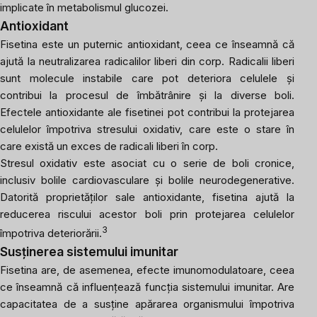
implicate în metabolismul glucozei.
Antioxidant
Fisetina este un puternic antioxidant, ceea ce înseamnă că
ajută la neutralizarea radicalilor liberi din corp. Radicalii liberi
sunt molecule instabile care pot deteriora celulele și
contribui la procesul de îmbătrânire și la diverse boli.
Efectele antioxidante ale fisetinei pot contribui la protejarea
celulelor împotriva stresului oxidativ, care este o stare în
care există un exces de radicali liberi în corp.
Stresul oxidativ este asociat cu o serie de boli cronice,
inclusiv bolile cardiovasculare și bolile neurodegenerative.
Datorită proprietăților sale antioxidante, fisetina ajută la
reducerea riscului acestor boli prin protejarea celulelor
3
împotriva deteriorării.
Susținerea sistemului imunitar
Fisetina are, de asemenea, efecte imunomodulatoare, ceea
ce înseamnă că influențează funcția sistemului imunitar. Are
capacitatea de a susține apărarea organismului împotriva