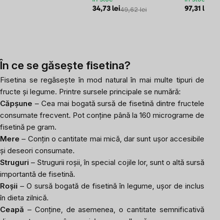
34,73 lei
49,62 lei
97,31 lei
108
În ce se găsește
fisetina
?
Fisetina se regăsește în mod natural în mai multe tipuri de
fructe și legume. Printre sursele principale se numără:
Căpșune
– Cea mai bogată sursă de fisetină dintre fructele
consumate frecvent. Pot conține până la 160 micrograme de
fisetină pe gram.
Mere
– Conțin o cantitate mai mică, dar sunt ușor accesibile
și deseori consumate.
Struguri
– Strugurii roșii, în special cojile lor, sunt o altă sursă
importantă de fisetină.
Roșii
– O sursă bogată de fisetină în legume, ușor de inclus
în dieta zilnică.
Ceapă
– Conține, de asemenea, o cantitate semnificativă