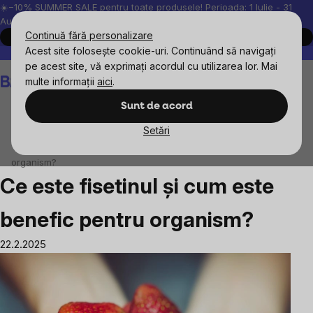
Treci
☀️−10% SUMMER SALE pentru toate produsele! Perioada: 1 Iulie - 31
August, 2026.
la
Continuă fără personalizare
Cumpără acum
conținut
Acest site folosește cookie-uri. Continuând să navigați
Peste 200.000 de recenzii verificate
Produsele noastre sunt testa
pe acest site, vă exprimați acordul cu utilizarea lor. Mai
Coş
multe informații
aici
.
de
cumpărături
Sunt de acord
Setări
Blog
Ce este fisetinul și cum este benefic pentru
organism?
Ce este fisetinul și cum este
benefic pentru organism?
22.2.2025