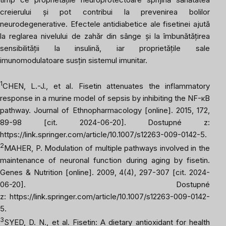
creierului și pot contribui la prevenirea bolilor
neurodegenerative. Efectele antidiabetice ale fisetinei ajută
la reglarea nivelului de zahăr din sânge și la îmbunătățirea
sensibilității la insulină, iar proprietățile sale
imunomodulatoare susțin sistemul imunitar.
1
CHEN, L.-J., et al. Fisetin attenuates the inflammatory
response in a murine model of sepsis by inhibiting the NF-κB
pathway.
Journal of Ethnopharmacology
[online]. 2015, 172,
89-98 [cit. 2024-06-20]. Dostupné z:
https://link.springer.com/article/10.1007/s12263-009-0142-5
.
2
MAHER, P. Modulation of multiple pathways involved in the
maintenance of neuronal function during aging by fisetin.
Genes & Nutrition
[online]. 2009, 4(4), 297-307 [cit. 2024-
06-20]. Dostupné
z:
https://link.springer.com/article/10.1007/s12263-009-0142-
5
.
3
SYED, D. N., et al. Fisetin: A dietary antioxidant for health