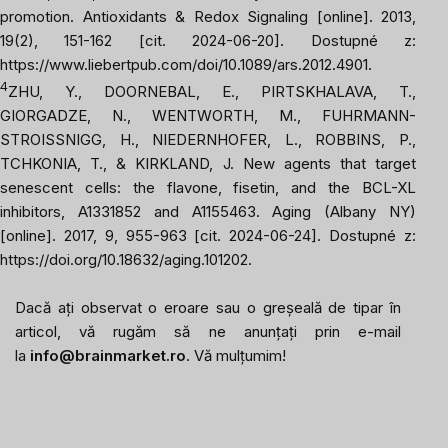
promotion.
Antioxidants & Redox Signaling
[online]. 2013,
19(2), 151-162 [cit. 2024-06-20]. Dostupné z:
https://www.liebertpub.com/doi/10.1089/ars.2012.4901
.
4
ZHU, Y., DOORNEBAL, E., PIRTSKHALAVA, T.,
GIORGADZE, N., WENTWORTH, M., FUHRMANN-
STROISSNIGG, H., NIEDERNHOFER, L., ROBBINS, P.,
TCHKONIA, T., & KIRKLAND, J. New agents that target
senescent cells: the flavone, fisetin, and the BCL-XL
inhibitors, A1331852 and A1155463.
Aging (Albany NY)
[online]. 2017, 9, 955-963 [cit. 2024-06-24]. Dostupné z:
https://doi.org/10.18632/aging.101202
.
Dacă ați observat o eroare sau o greșeală de tipar în
articol, vă rugăm să ne anunțați prin e-mail
la
info@brainmarket.ro
. Vă mulțumim!