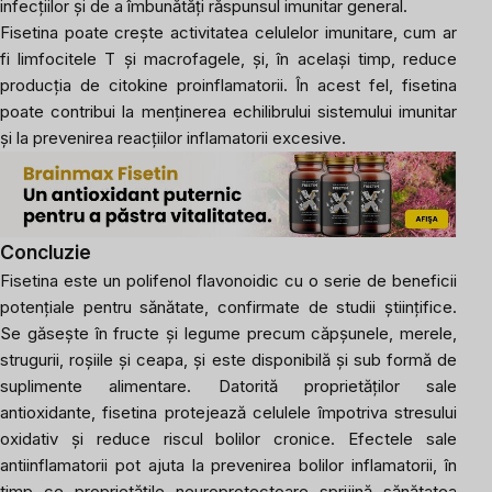
infecțiilor și de a îmbunătăți răspunsul imunitar general.
Fisetina poate crește activitatea celulelor imunitare, cum ar
fi limfocitele T și macrofagele, și, în același timp, reduce
producția de citokine proinflamatorii. În acest fel, fisetina
poate contribui la menținerea echilibrului sistemului imunitar
și la prevenirea reacțiilor inflamatorii excesive.
Concluzie
Fisetina este un polifenol flavonoidic cu o serie de beneficii
potențiale pentru sănătate, confirmate de studii științifice.
Se găsește în fructe și legume precum căpșunele, merele,
strugurii, roșiile și ceapa, și este disponibilă și sub formă de
suplimente alimentare. Datorită proprietăților sale
antioxidante, fisetina protejează celulele împotriva stresului
oxidativ și reduce riscul bolilor cronice. Efectele sale
antiinflamatorii pot ajuta la prevenirea bolilor inflamatorii, în
timp ce proprietățile neuroprotectoare sprijină sănătatea