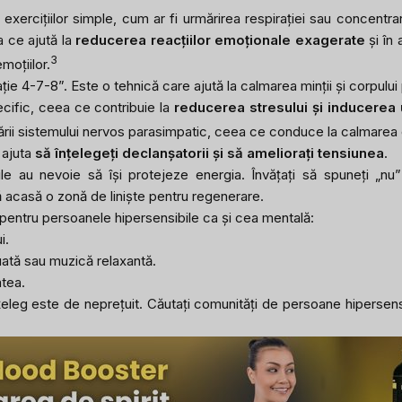
xercițiilor simple, cum ar fi urmărirea respirației sau concentra
a ce ajută la
reducerea reacțiilor emoționale exagerate
și în 
3
moțiilor.
ație 4-7-8”. Este o tehnică care ajută la calmarea minții și corpului p
pecific, ceea ce contribuie la
reducerea stresului și inducerea
vării sistemului nervos parasimpatic, ceea ce conduce la calmarea co
 ajuta
să înțelegeți declanșatorii și să ameliorați tensiunea
.
le au nevoie să își protejeze energia. Învățați să spuneți „nu”
acasă o zonă de liniște pentru regenerare.
tă pentru persoanele hipersensibile ca și cea mentală:
i.
nuată sau muzică relaxantă.
atea.
nțeleg este de neprețuit. Căutați comunități de persoane hipersens