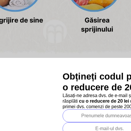
nctive semne ale acesteia este trăirea profundă a emoțiilor
.
celorlalți
. Observă adesea schimbări subtile în starea de spi
Obțineți codul 
 zonele creierului responsabile de empatie și percepție socială, 
o reducere de 20
te fi
sensibilitatea la lumină, sunete, mirosuri sau chiar te
Lăsați-ne adresa dvs. de e-mail 
răsplăti
cu o reducere de 20 lei
d
ate fi o sursă de disconfort.
primei dvs. comenzi de peste 200 
re introspecție
. Aceste persoane
petrec adesea mult timp ref
ră îi face parteneri gânditori și minți creative, dar în același tim