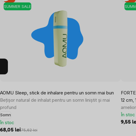
SUMMER SALE
SUMM
AOMU Sleep, stick de inhalare pentru un somn mai bun
FORTE P
Bețișor natural de inhalat pentru un somn liniștit și mai
12 cm, 
profund
amelior
În stoc
Somn
În stoc
9,55 l
68,05 lei
75,62 lei