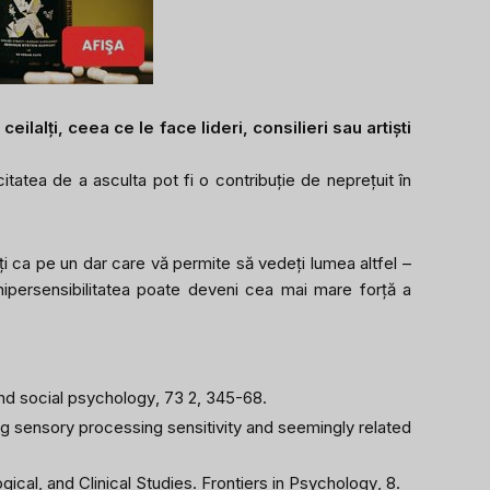
ilalți, ceea ce le face lideri, consilieri sau artiști
itatea de a asculta pot fi o contribuție de neprețuit în
eți ca pe un dar care vă permite să vedeți lumea altfel –
, hipersensibilitatea poate deveni cea mai mare forță a
and social psychology
, 73 2, 345-68.
ying sensory processing sensitivity and seemingly related
ical, and Clinical Studies.
Frontiers in Psychology
, 8.