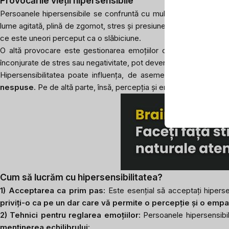
Provocările vieții hipersensibile
Persoanele hipersensibile se confruntă cu multe provocări care 
lume agitată, plină de zgomot, stres și presiunea performanței, e
ce este uneori perceput ca o slăbiciune.
O altă provocare este gestionarea emoțiilor celorlalți. Deoar
înconjurate de stres sau negativitate, pot deveni ușor victime ale su
Hipersensibilitatea poate influența, de asemenea, relațiile in
nespuse
. Pe de altă parte, însă, percepția și empatia lor profund
Cum să lucrăm cu hipersensibilitatea?
1) Acceptarea ca prim pas:
Este esențial să acceptați hiperse
priviți-o ca pe un dar care vă permite o percepție și o emp
2) Tehnici pentru reglarea emoțiilor:
Persoanele hipersensib
menținerea echilibrului
: