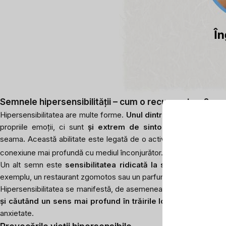
Semnele hipersensibilității – cum o recunoaștem?
Hipersensibilitatea are multe forme.
Unul dintre cele mai disti
propriile emoții, ci sunt
și extrem de sintonate cu emoțiile 
seama
.
Această abilitate este legată de o activitate crescută în
2
conexiune mai profundă cu mediul înconjurător.
Un alt semn este
sensibilitatea ridicată la stimuli fizici
. Poa
exemplu, un restaurant zgomotos sau un parfum cu miros intens po
Hipersensibilitatea se manifestă, de asemenea, prin
tendința sp
și căutând un sens mai profund în trăirile lor
. Această trăsătu
anxietate.