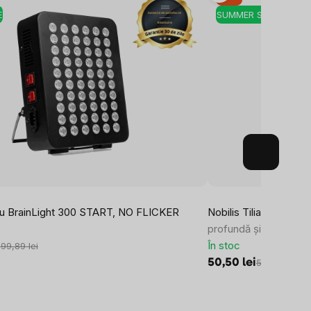
E
SUMMER SALE
ou BrainLight 300 START, NO FLICKER
Nobilis Tilia Ulei BIO
profundă și calmarea p
În stoc
299,89 lei
50,50 lei
56,12 lei