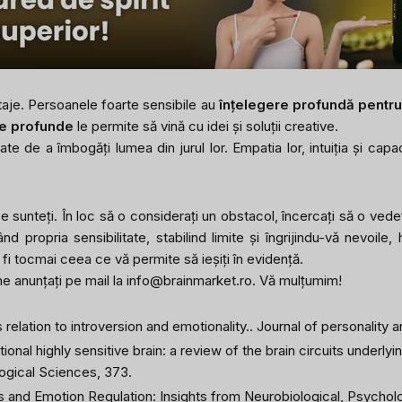
ntaje. Persoanele foarte sensibile au
înțelegere profundă pentru ce
le profunde
le permite să vină cu idei și soluții creative.
 de a îmbogăți lumea din jurul lor. Empatia lor, intuiția și capac
ce sunteți. În loc să o considerați un obstacol, încercați să o ved
d propria sensibilitate, stabilind limite și îngrijindu-vă nevoile
fi tocmai ceea ce vă permite să ieșiți în evidență.
ne anunțați pe mail la
info@brainmarket.ro
. Vă mulțumim!
 relation to introversion and emotionality..
Journal of personality 
ional highly sensitive brain: a review of the brain circuits underl
logical Sciences
, 373.
and Emotion Regulation: Insights from Neurobiological, Psycholog