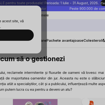
entru toate produsele! Perioada: 1 Iulie - 31 August, 2026.
Cu
astre sunt testate în laborator
Peste 900.000 de come
Blog
Favoritele mele
 acest site, vă
.
tăți
Suplimente alimentare
Pachete avantajoase
Colesterol

estionezi
i cum să o gestionezi
ului, reclamele intermitente și fluxurile de oameni vă lovesc mai 
ață de majoritatea oamenilor din jur. Aceasta nu este o slăbiciu
a atât a specialiștilor, cât și a publicului, influențează multe aspec
i cum putem lucra cu ea pentru a deveni un atu?
-10 %