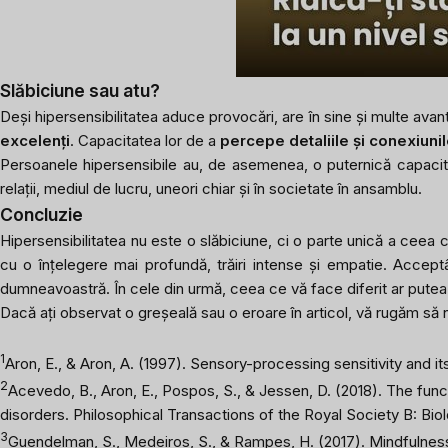
Slăbiciune sau atu?
Deși hipersensibilitatea aduce provocări, are în sine și multe ava
excelenți
. Capacitatea lor de a
percepe detaliile și conexiuni
Persoanele hipersensibile au, de asemenea, o puternică capacitate
relații, mediul de lucru, uneori chiar și în societate în ansamblu.
Concluzie
Hipersensibilitatea nu este o slăbiciune, ci o parte unică a ceea 
cu o înțelegere mai profundă, trăiri intense și empatie. Acceptân
dumneavoastră. În cele din urmă, ceea ce vă face diferit ar putea 
Dacă ați observat o greșeală sau o eroare în articol, vă rugăm să 
1
Aron, E., & Aron, A. (1997). Sensory-processing sensitivity and its
2
Acevedo, B., Aron, E., Pospos, S., & Jessen, D. (2018). The funct
disorders.
Philosophical Transactions of the Royal Society B: Bio
3
Guendelman, S., Medeiros, S., & Rampes, H. (2017). Mindfulness 