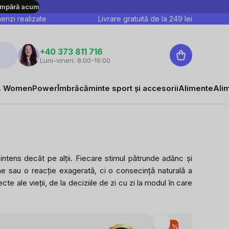
mpără acum
nzi realizate
Livrare gratuită de la
249
lei
Coş
+40 373 811 716
Luni-vineri: 8:00-16:00
de
cumpărături
 WomenPower
Îmbrăcăminte sport și accesorii
Alimente
Ali
intens decât pe alții. Fiecare stimul pătrunde adânc și
ne sau o reacție exagerată, ci o consecință naturală a
te ale vieții, de la deciziile de zi cu zi la modul în care
-10 %