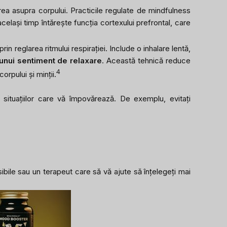
rea asupra corpului. Practicile regulate de mindfulness
același timp întărește funcția cortexului prefrontal, care
rin reglarea ritmului respirației. Include o inhalare lentă,
 unui sentiment de relaxare
. Această tehnică reduce
4
rpului și minții.
 situațiilor care vă împovărează. De exemplu, evitați
ibile sau un terapeut care să vă ajute să înțelegeți mai