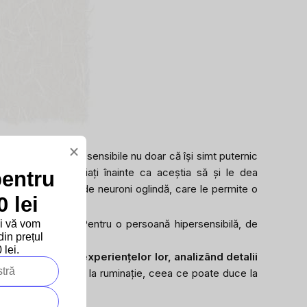
×
 Persoanele foarte sensibile nu doar că își simt puternic
rit a celor apropiați înainte ca aceștia să și le dea
pentru
cum este sistemul de neuroni oglindă, care le permite o
 lei
xturi specifice
. Pentru o persoană hipersensibilă, de
și vă vom
in prețul
lei.
lectând asupra experiențelor lor, analizând detalii
p îi face susceptibili la ruminație, ceea ce poate duce la