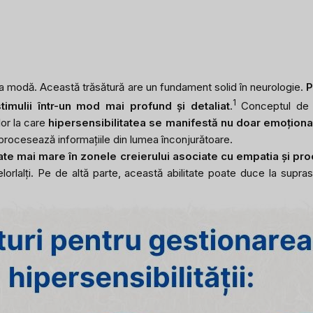
la modă. Această trăsătură are un fundament solid în neurologie.
P
1
imulii într-un mod mai profund și detaliat
.
Conceptul de 
lor la care
hipersensibilitatea se manifestă nu doar emoțional, 
 procesează informațiile din lumea înconjurătoare.
tate mai mare în zonele creierului asociate cu empatia și pro
elorlalți. Pe de altă parte, această abilitate poate duce la supras