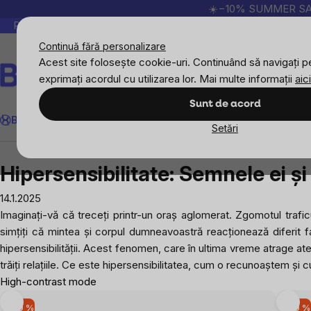
Treci
☀️−10% SUMMER SALE p
la
Peste 200.000 de recenzii verificate
Produsele no
conținut
Continuă fără personalizare
Acest site folosește cookie-uri. Continuând să navigați pe
exprimați acordul cu utilizarea lor. Mai multe informații
aici
Căutare
Sunt de acord
BrainMax
Sport
Imunitate
Femei
Bărbați
Copii
Obiective
Nou
Setări
Blog
Hipersensibilitate: Semnele ei și cum să o g
Hipersensibilitate: Semnele ei ș
14.1.2025
Imaginați-vă că treceți printr-un oraș aglomerat. Zgomotul trafic
simțiți că mintea și corpul dumneavoastră reacționează diferit f
hipersensibilității. Acest fenomen, care în ultima vreme atrage atenți
trăiți relațiile. Ce este hipersensibilitatea, cum o recunoaștem ș
High-contrast mode
-10 %
-10 %