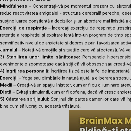
Mindfulness
– Concentrați-vă pe momentul prezent cu ajutorul e
reduc reactivitatea amigdalei - structura cerebrală pereche, cee
susține luarea conștientă a deciziilor și un abordare mai liniștită a e
Exerciții de respirație
– Încercați exercițiul de respirație „respir
retenție a respirației și expirare lentă într-un program de timp s
semnificativ nivelul de anxietate și depresie prin favorizarea acti
Jurnalul
– Notați-vă emoțiile și situațiile care vă afectează. Vă va
3) Stabilirea unor limite sănătoase:
Persoanele hipersensibi
evenimentele zgomotoase dacă știți că vă obosesc sau creați-vă 
4) Îngrijirea personală:
Îngrijirea fizică este la fel de importan
Exerciții
– Yoga sau plimbările în natură ajută la eliberarea stresulu
Medii
– Creați-vă un spațiu liniștitor, cum ar fi cu o iluminare ate
Dietă
– Evitați stimulantii, cum ar fi cofeina, dacă vă cresc anxiet
5) Căutarea sprijinului:
Sprijinul din partea oamenilor care vă î
bine cum să lucrați cu această trăsătură.