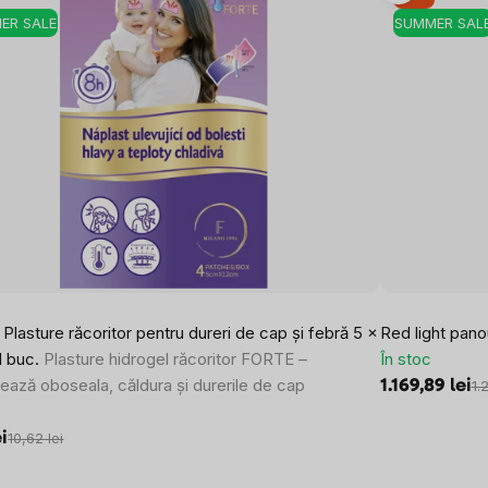
ER SALE
SUMMER SAL
lasture răcoritor pentru dureri de cap și febră 5 x
Red light pan
1 buc.
Plasture hidrogel răcoritor FORTE –
În stoc
ează oboseala, căldura și durerile de cap
1.169,89 lei
1.
ei
10,62 lei