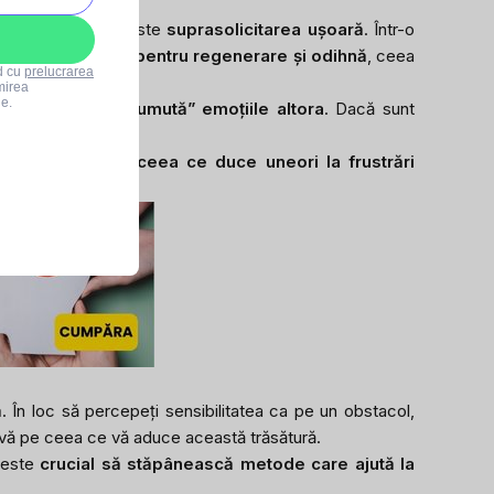
na dintre acestea este
suprasolicitarea ușoară
. Într-o
 de
mai mult timp pentru regenerare și odihnă
, ceea
rd cu
prelucrarea
mirea
le.
atie, adesea
„împrumută” emoțiile altora
. Dacă sunt
ita conflictele, ceea ce duce uneori la frustrări
 devotați.
ă
. În loc să percepeți sensibilitatea ca pe un obstacol,
ți-vă pe ceea ce vă aduce această trăsătură.
 este
crucial să stăpânească metode care ajută la