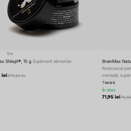
51x
x Shilajit®, 15 g
Supliment alimentar
BrainMax Natu
Aminoacid pentr
mentală, supli
 lei
279,52 lei
Tabără
În stoc
71,95 lei
79,96 