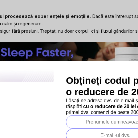
rul procesează experiențele și emoțiile
. Dacă este întrerupt sa
u calm și regenerare.
u sigur fără presiuni. Treptat, nu doar corpul, ci și fluxul gândur
Obțineți codul 
o reducere de 20
Lăsați-ne adresa dvs. de e-mail 
răsplăti
cu o reducere de 20 lei
d
nează. Dimineața este momentul când se stabilește ritmul interior 
primei dvs. comenzi de peste 200 
ă, tensiunea și susține senzația că trebuie să fii mereu în alertă.
a ziua să prindă viteză. Când se reușește crearea unui ritual sim