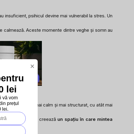
u insuficient, psihicul devine mai vulnerabil la stres. Un
ilor se calmează. Aceste momente dintre veghe și somn au
×
pentru
 lei
și vă vom
in prețul
– și cu cât este mai calm și mai structurat, cu atât mai
lei.
plu și repetitiv, se creează
un spațiu în care mintea