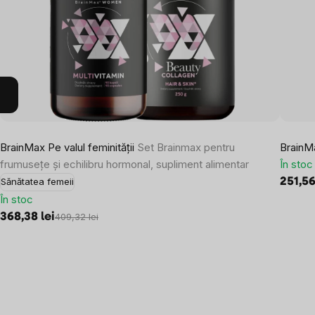
BrainMax Pe valul feminității
Set Brainmax pentru
BrainMa
frumusețe și echilibru hormonal, supliment alimentar
În stoc
251,56
Sănătatea femeii
În stoc
368,38 lei
409,32 lei