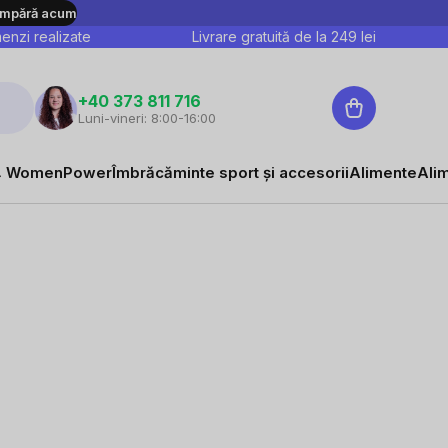
mpără acum
nzi realizate
Livrare gratuită de la
249
lei
Coş
+40 373 811 716
Luni-vineri: 8:00-16:00
de
cumpărături
 WomenPower
Îmbrăcăminte sport și accesorii
Alimente
Ali