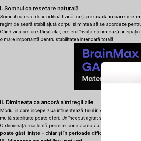
I. Somnul ca resetare naturală
Somnul nu este doar odihnă fizică, ci și
perioada în care creie
regim de seară stabil ajută corpul și mintea să se acordeze pentr
Când ziua are un sfârșit clar, creierul învață că urmează un spați
o mare importanță pentru stabilitatea interioară totală.
II. Dimineața ca ancoră a întregii zile
Modul în care începe ziua influențează felul în care omul o gestio
multă stabilitate poate oferi. Un început agitat sporește, dimpotriv
O dimineață mai lentă permite conectarea cu sine chiar înainte c
poate găsi liniște – chiar și în perioade dificile
.