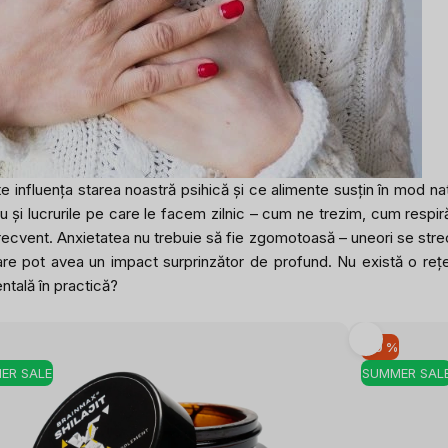
 influența starea noastră psihică și ce alimente susțin în mod nat
l au și lucrurile pe care le facem zilnic – cum ne trezim, cum res
recvent. Anxietatea nu trebuie să fie zgomotoasă – uneori se strecoa
re pot avea un impact surprinzător de profund. Nu există o rețetă
ntală în practică?
-10 %
ER SALE
SUMMER SAL