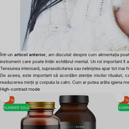
Într-un
articol anterior
, am discutat despre cum alimentația poate
instrument care poate întări echilibrul mental. Un rol important î
Tensiunea interioară, suprasolicitarea sau neliniștea apar tot mai f
De aceea, este important să acordăm atenție micilor ritualuri, ca
readucerea minții și corpului la calm. Cum ar putea arăta igiena me
High-contrast mode
-10 %
-10 %
SUMMER SALE
SUMM