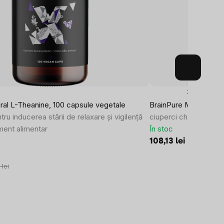
3x
ral L-Theanine, 100 capsule vegetale
BrainPure Mushroom 
u inducerea stării de relaxare și vigilență
ciuperci chaga / *Cer
ment alimentar
În stoc
108,13 lei
lei