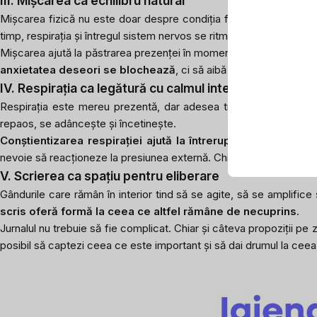
III. Mișcarea ca echilibru natural
Mișcarea fizică nu este doar despre condiția fizică. Este o modal
timp, respirația și întregul sistem nervos se ritmizează în mod natu
Mișcarea ajută la păstrarea prezenței în momentul prezent. Nu e
anxietatea deseori se blochează
, ci să aibă ocazia să exprime
IV. Respirația ca legătură cu calmul interior
Respirația este mereu prezentă, dar adesea trece neobservată. T
repaos, se adâncește și încetinește.
Conștientizarea respirației ajută la întreruperea ciclului d
nevoie să reacționeze la presiunea externă. Chiar și câteva respirații
V. Scrierea ca spațiu pentru eliberare
Gândurile care rămân în interior tind să se agite, să se amplifice
scris oferă formă la ceea ce altfel rămâne de necuprins
.
Jurnalul nu trebuie să fie complicat. Chiar și câteva propoziții pe z
posibil să captezi ceea ce este important și să dai drumul la ceea 