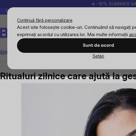
Treci
☀️−10% SUMMER SALE p
la
Peste 200.000 de recenzii verificate
Produsele no
conținut
Continuă fără personalizare
Acest site folosește cookie-uri. Continuând să navigați pe
exprimați acordul cu utilizarea lor. Mai multe informații
aici
Căutare
Sunt de acord
BrainMax
Sport
Imunitate
Femei
Bărbați
Copii
Obiective
Nou
Setări
Blog
Ritualuri zilnice care ajută la gestionarea anx
Ritualuri zilnice care ajută la ge