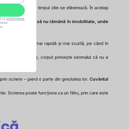
nea acumulată în timpul zilei se eliberează. În același
rd cu
prelucrarea
mportant ca
corpul să nu rămână în imobilitate, unde
mirea
le.
 de stres, devine mai rapidă și mai scurtă, pe când în
pirație și expirație, corpul primește semnalul că nu e
prin scriere – pierd o parte din greutatea lor.
Cuvântul
nte. Scrierea poate funcționa ca un filtru, prin care este