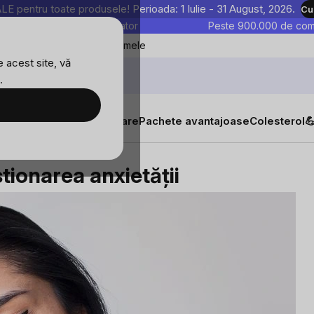
entru toate produsele! Perioada: 1 Iulie - 31 August, 2026.
Cu
astre sunt testate în laborator
Peste 900.000 de come
Blog
Favoritele mele
 acest site, vă
.
tăți
Suplimente alimentare
Pachete avantajoase
Colesterol

ietății
stionarea anxietății